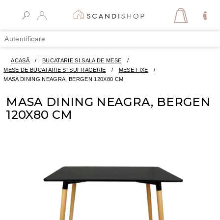
Treci
la
COŞ
conținut
DE
Autentificare
CUMPĂR
ACASĂ
/
BUCATARIE SI SALA DE MESE
/
MESE DE BUCATARIE SI SUFRAGERIE
/
MESE FIXE
/
MASA DINING NEAGRA, BERGEN 120X80 CM
MASA DINING NEAGRA, BERGEN
120X80 CM