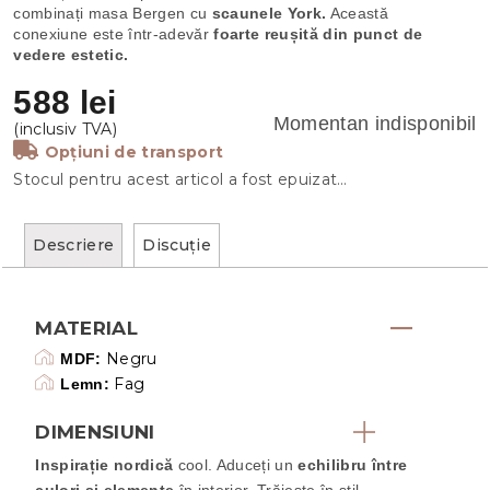
combinați masa Bergen cu
scaunele York.
Această
conexiune este într-adevăr
foarte reușită din punct de
vedere estetic.
588 lei
Momentan indisponibil
Opțiuni de transport
Stocul pentru acest articol a fost epuizat…
Descriere
Discuţie
MATERIAL
Negru
MDF:
Fag
Lemn:
DIMENSIUNI
Inspirație nordică
cool. Aduceți un
echilibru între
culori și elemente
în interior. Trăiește în stil