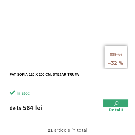
de la
838 lei
până la
–32 %
PAT SOFIA 120 X 200 CM, STEJAR TRUFA
In stoc
564 lei
de la
Detalii
articole în total
21
C