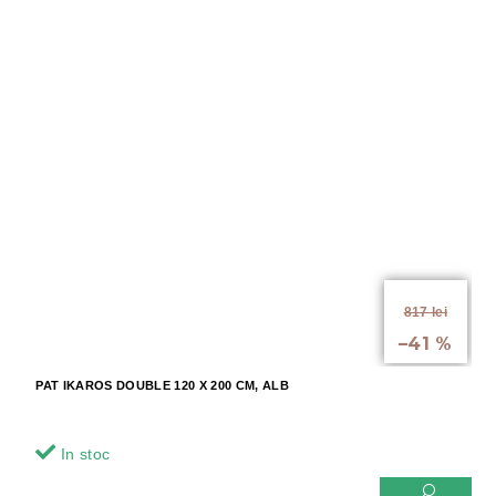
de la
817 lei
până la
–41 %
PAT IKAROS DOUBLE 120 X 200 CM, ALB
In stoc