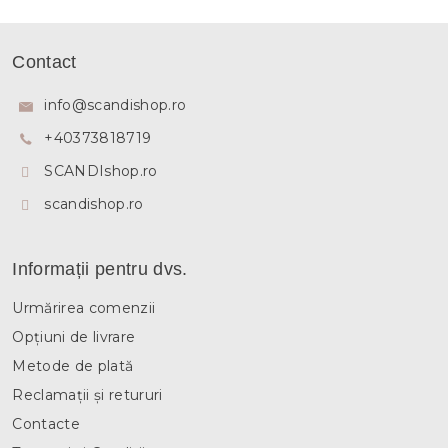
o
n
S
t
u
Contact
r
b
o
s
l
info
@
scandishop.ro
u
o
l
+40373818719
l
l
SCANDIshop.ro
i
s
scandishop.ro
t
ă
r
i
Informații pentru dvs.
l
o
Urmărirea comenzii
r
Opțiuni de livrare
Metode de plată
Reclamații și retururi
Contacte