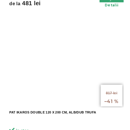
481 lei
de la
Detalii
de la
817 lei
până la
–41 %
PAT IKAROS DOUBLE 120 X 200 CM, ALB/DUB TRUFA