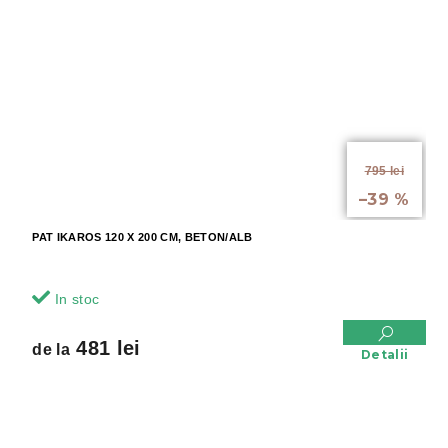
de la
795 lei
până la
–39 %
PAT IKAROS 120 X 200 CM, BETON/ALB
In stoc
481 lei
de la
Detalii