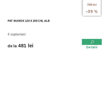
de la
795 lei
până la
–39 %
PAT IKAROS 120 X 200 CM, ALB
4 saptamani
481 lei
de la
Detalii