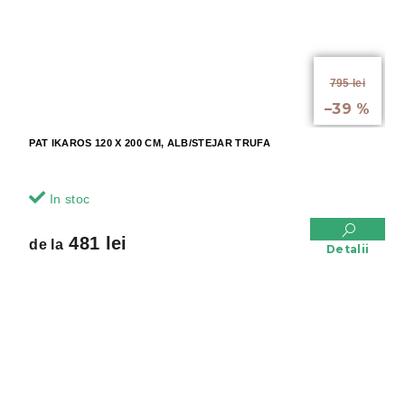
de la
795 lei
până la
–39 %
PAT IKAROS 120 X 200 CM, ALB/STEJAR TRUFA
In stoc
481 lei
de la
Detalii