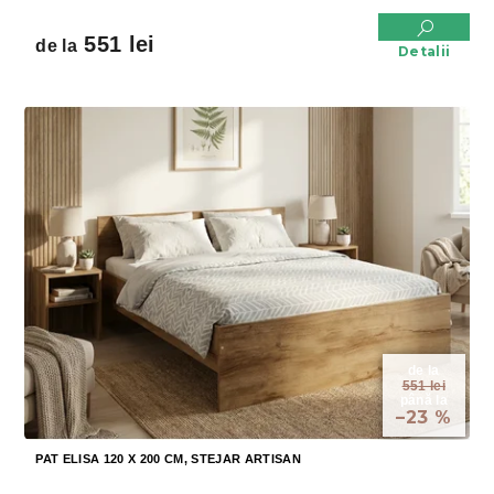
551 lei
de la
Detalii
de la
551 lei
până la
–23 %
PAT ELISA 120 X 200 CM, STEJAR ARTISAN