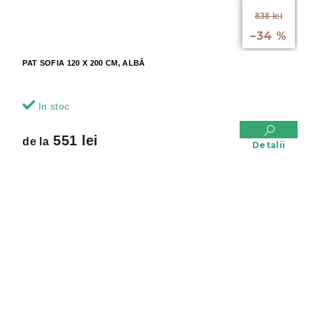
de la
838 lei
până la
–34 %
PAT SOFIA 120 X 200 CM, ALBĂ
In stoc
551 lei
de la
Detalii