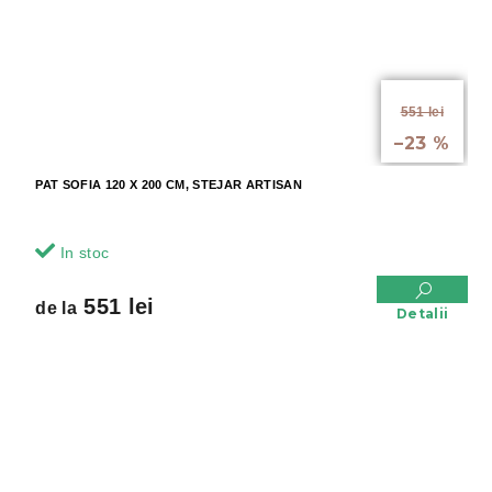
de la
551 lei
până la
–23 %
PAT SOFIA 120 X 200 CM, STEJAR ARTISAN
In stoc
551 lei
de la
Detalii