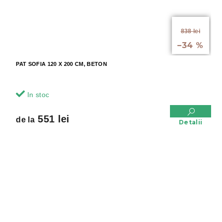
de la
838 lei
până la
–34 %
PAT SOFIA 120 X 200 CM, BETON
In stoc
551 lei
de la
Detalii