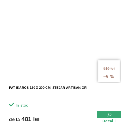
de la
510 lei
până la
–5 %
PAT IKAROS 120 X 200 CM, STEJAR ARTISAN/GRI
In stoc
481 lei
de la
Detalii