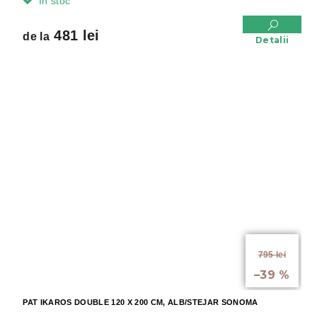
In stoc
481 lei
de la
Detalii
de la
795 lei
până la
–39 %
PAT IKAROS DOUBLE 120 X 200 CM, ALB/STEJAR SONOMA