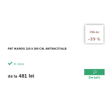
de la
795 lei
până la
–39 %
PAT IKAROS 120 X 200 CM, ANTRACIT/ALB
In stoc
481 lei
de la
Detalii