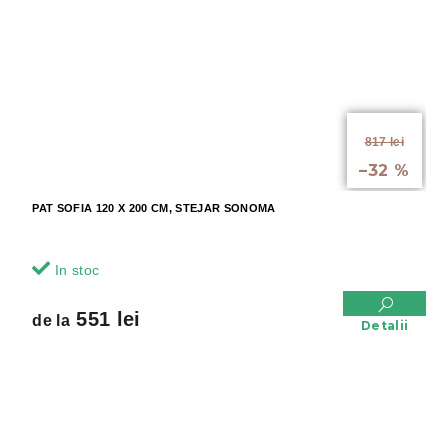
de la
817 lei
până la
–32 %
PAT SOFIA 120 X 200 CM, STEJAR SONOMA
In stoc
551 lei
de la
Detalii