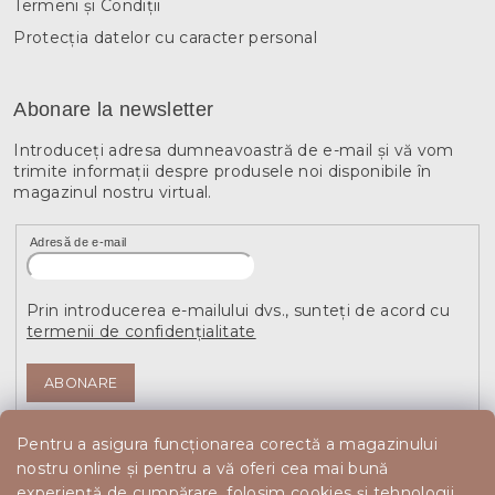
Termeni și Condiții
Protecția datelor cu caracter personal
Abonare la newsletter
Introduceţi adresa dumneavoastră de e-mail şi vă vom
trimite informaţii despre produsele noi disponibile în
magazinul nostru virtual.
Adresă de e-mail
Prin introducerea e-mailului dvs., sunteți de acord cu
termenii de confidențialitate
ABONARE
Pentru a asigura funcționarea corectă a magazinului
nostru online și pentru a vă oferi cea mai bună
experiență de cumpărare, folosim cookies și tehnologii