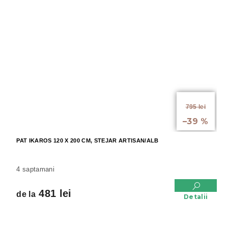
de la
795 lei
până la
–39 %
PAT IKAROS 120 X 200 CM, STEJAR ARTISAN/ALB
4 saptamani
481 lei
de la
Detalii