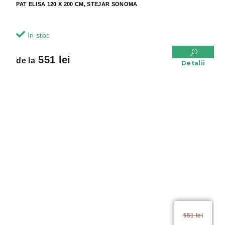
PAT ELISA 120 X 200 CM, STEJAR SONOMA
In stoc
551 lei
de la
Detalii
de la
551 lei
până la