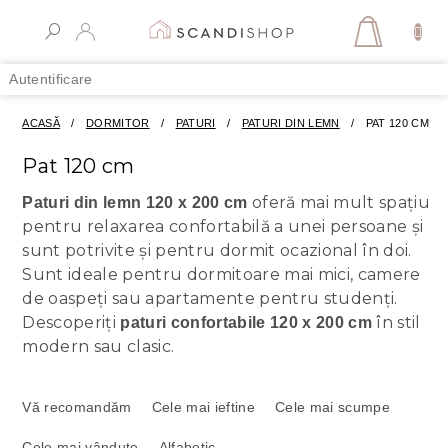
Treci
la
COŞ
conținut
DE
Autentificare
CUMPĂR
ACASĂ
/
DORMITOR
/
PATURI
/
PATURI DIN LEMN
/
PAT 120 CM
Pat 120 cm
oferă mai mult spațiu
Paturi din lemn 120 x 200 cm
pentru relaxarea confortabilă a unei persoane și
sunt potrivite și pentru dormit ocazional în doi.
Sunt ideale pentru dormitoare mai mici, camere
de oaspeți sau apartamente pentru studenți.
Descoperiți
în stil
paturi confortabile 120 x 200 cm
modern sau clasic.
S
e
Vă recomandăm
Cele mai ieftine
Cele mai scumpe
l
Cele mai vândute
Alfabetic