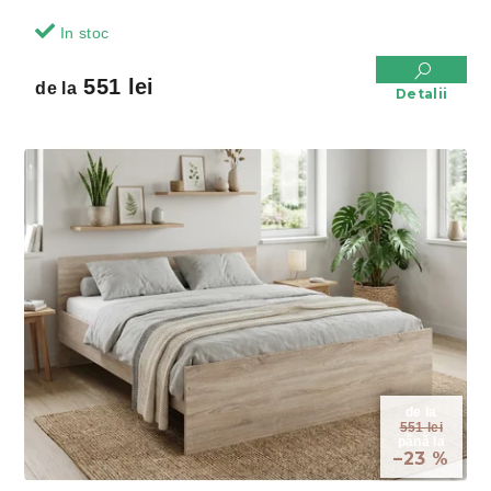
In stoc
551 lei
de la
Detalii
de la
551 lei
până la
–23 %