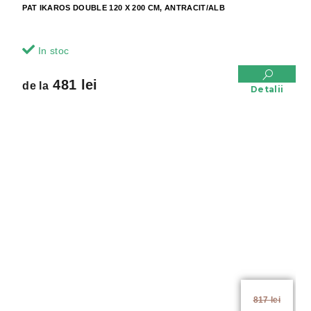
PAT IKAROS DOUBLE 120 X 200 CM, ANTRACIT/ALB
In stoc
481 lei
de la
Detalii
de la
817 lei
până la