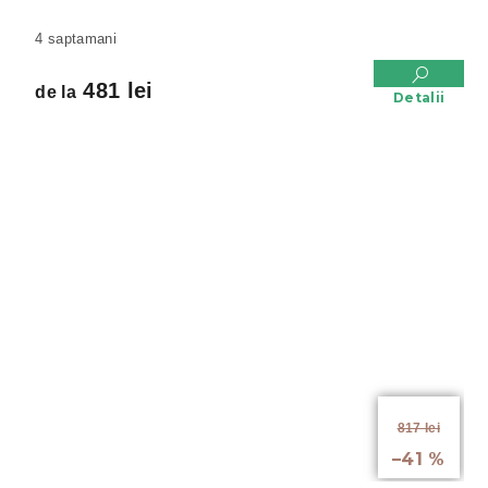
4 saptamani
481 lei
de la
Detalii
de la
817 lei
până la
–41 %