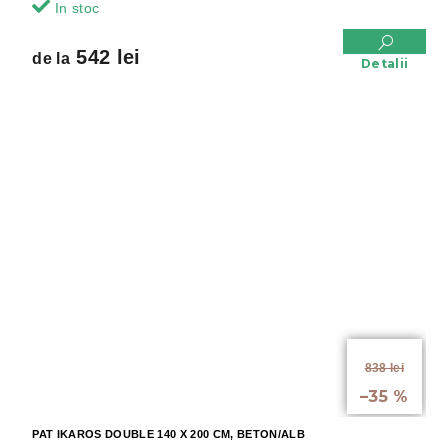
In stoc
542 lei
de la
Detalii
de la
838 lei
până la
–35 %
PAT IKAROS DOUBLE 140 X 200 CM, BETON/ALB