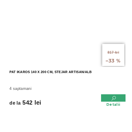
de la
817 lei
până la
–33 %
PAT IKAROS 140 X 200 CM, STEJAR ARTISAN/ALB
4 saptamani
542 lei
de la
Detalii