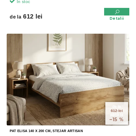
In stoc
612 lei
de la
Detalii
de la
612 lei
până la
–15 %
PAT ELISA 140 X 200 CM, STEJAR ARTISAN