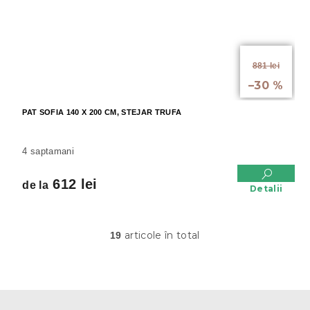
de la
881 lei
până la
–30 %
PAT SOFIA 140 X 200 CM, STEJAR TRUFA
4 saptamani
612 lei
de la
Detalii
articole în total
19
C
o
n
t
r
S
o