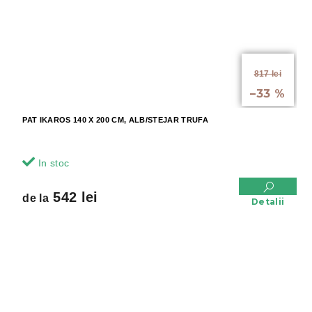
de la
817 lei
până la
–33 %
PAT IKAROS 140 X 200 CM, ALB/STEJAR TRUFA
In stoc
542 lei
de la
Detalii