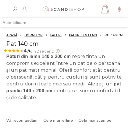
Treci
la
COŞ
conținut
DE
Autentificare
CUMPĂR
ACASĂ
/
DORMITOR
/
PATURI
/
PATURI DIN LEMN
/
PAT 140 CM
Pat 140 cm
★★★★★
★★★★★
4,5
din 2 recenzii
reprezintă un
Paturi din lemn 140 x 200 cm
compromis excelent între un pat de o persoană
și un pat matrimonial. Oferă confort atât pentru
o persoană, cât și pentru cupluri și sunt potrivite
pentru dormitoare mici sau medii. Alegeți un
pat
pentru un somn confortabil
practic 140 x 200 cm
și de calitate.
S
e
Vă recomandăm
Cele mai ieftine
Cele mai scumpe
l