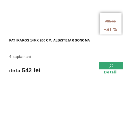
de la
795 lei
până la
–31 %
PAT IKAROS 140 X 200 CM, ALB/STEJAR SONOMA
4 saptamani
542 lei
de la
Detalii