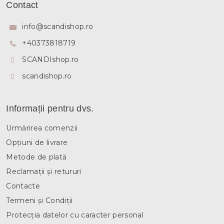
u
l
Contact
b
u
l
s
info
@
scandishop.ro
l
o
i
+40373818719
l
s
t
SCANDIshop.ro
ă
r
scandishop.ro
i
l
o
Informații pentru dvs.
r
Urmărirea comenzii
Opțiuni de livrare
Metode de plată
Reclamații și retururi
Contacte
Termeni și Condiții
Protecția datelor cu caracter personal