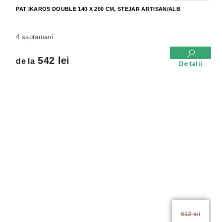
PAT IKAROS DOUBLE 140 X 200 CM, STEJAR ARTISAN/ALB
4 saptamani
542 lei
de la
Detalii
de la
612 lei
până la