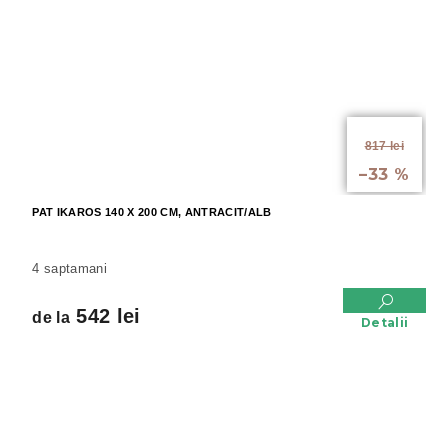
de la
817 lei
până la
–33 %
PAT IKAROS 140 X 200 CM, ANTRACIT/ALB
4 saptamani
542 lei
de la
Detalii