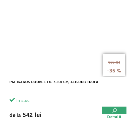
de la
838 lei
până la
–35 %
PAT IKAROS DOUBLE 140 X 200 CM, ALB/DUB TRUFA
In stoc
542 lei
de la
Detalii