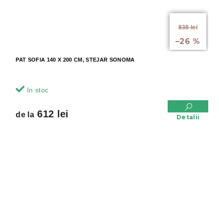
de la
838 lei
până la
–26 %
PAT SOFIA 140 X 200 CM, STEJAR SONOMA
In stoc
612 lei
de la
Detalii