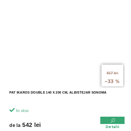
de la
817 lei
până la
–33 %
PAT IKAROS DOUBLE 140 X 200 CM, ALB/STEJAR SONOMA
In stoc
542 lei
de la
Detalii