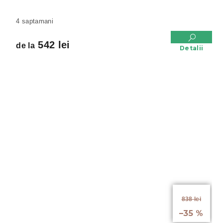
4 saptamani
542 lei
de la
Detalii
de la
838 lei
până la
–35 %