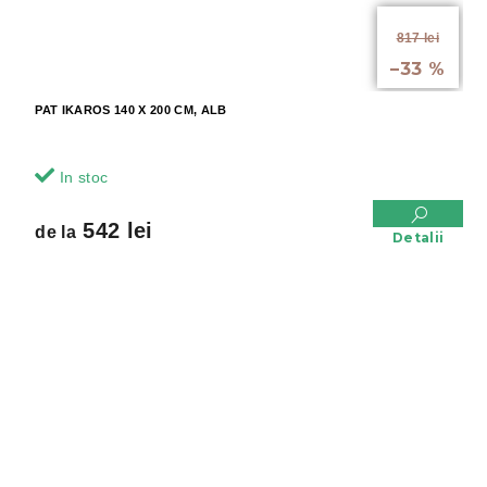
de la
817 lei
până la
–33 %
PAT IKAROS 140 X 200 CM, ALB
In stoc
542 lei
de la
Detalii