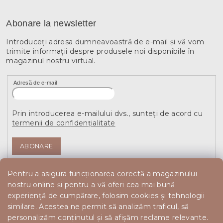
Abonare la newsletter
Introduceţi adresa dumneavoastră de e-mail şi vă vom
trimite informaţii despre produsele noi disponibile în
magazinul nostru virtual.
Adresă de e-mail
Prin introducerea e-mailului dvs., sunteți de acord cu
termenii de confidențialitate
ABONARE
Pentru a asigura funcționarea corectă a magazinului
nostru online și pentru a vă oferi cea mai bună
experiență de cumpărare, folosim cookies și tehnologii
similare. Acestea ne permit să analizăm traficul, să
personalizăm conținutul și să afișăm reclame relevante.