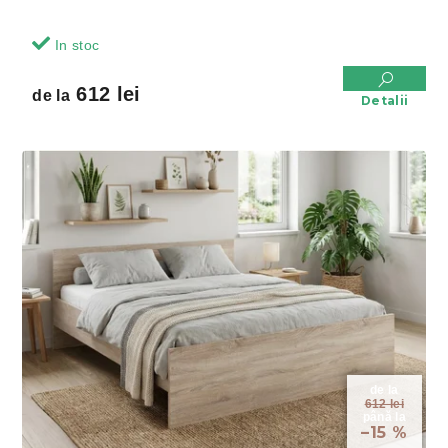
In stoc
612 lei
de la
Detalii
de la
612 lei
până la
–15 %