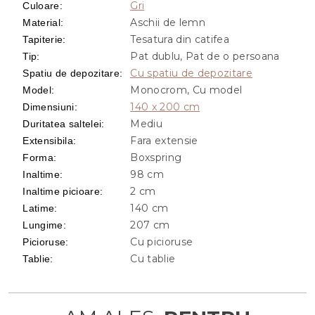
Gri
Culoare
:
Aschii de lemn
Material
:
Tesatura din catifea
Tapiterie
:
Pat dublu, Pat de o persoana
Tip
:
Cu spatiu de depozitare
Spatiu de depozitare
:
Monocrom, Cu model
Model
:
140 x 200 cm
Dimensiuni
:
Mediu
Duritatea saltelei
:
Fara extensie
Extensibila
:
Boxspring
Forma
:
98 cm
Inaltime
:
2 cm
Inaltime picioare
:
140 cm
Latime
:
207 cm
Lungime
:
Cu picioruse
Picioruse
:
Cu tablie
Tablie
: