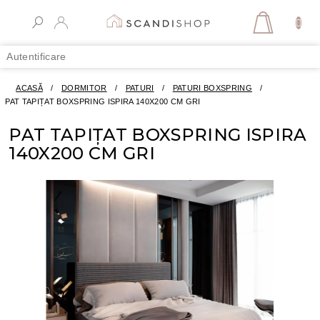
Treci
la
COŞ
conținut
DE
Autentificare
CUMPĂR
ACASĂ
/
DORMITOR
/
PATURI
/
PATURI BOXSPRING
/
PAT TAPIȚAT BOXSPRING ISPIRA 140X200 CM GRI
PAT TAPIȚAT BOXSPRING ISPIRA
140X200 CM GRI