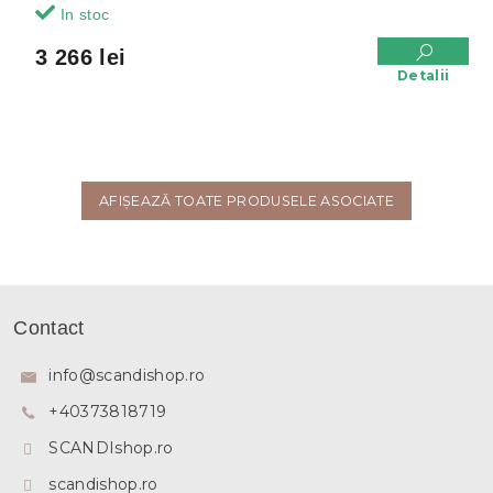
In stoc
3 266 lei
Detalii
AFIŞEAZĂ TOATE PRODUSELE ASOCIATE
S
u
Contact
b
s
info
@
scandishop.ro
o
+40373818719
l
SCANDIshop.ro
scandishop.ro