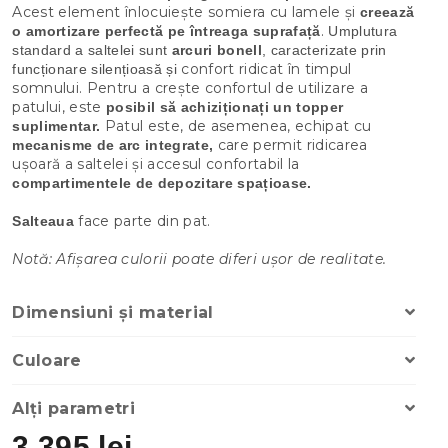
Acest element înlocuiește somiera cu lamele și
creează
.
o amortizare perfectă pe întreaga suprafață
Umplutura
standard a saltelei sunt
arcuri bonell
, caracterizate prin
confort ridicat în timpul
funcționare silențioasă și
somnului.
Pentru a crește confortul de utilizare a
patului, este
posibil să achiziționați un topper
Patul este, de asemenea, echipat cu
suplimentar.
care permit ridicarea
mecanisme de arc integrate,
ușoară a saltelei și accesul confortabil la
compartimentele de depozitare spațioase.
face parte din pat.
Salteaua
Notă: Afișarea culorii poate diferi ușor de realitate.
Dimensiuni și material
Culoare
Alți parametri
3 395 lei