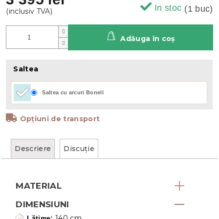
In stoc
(1 buc)
Adăuga în coş
Saltea
Saltea cu arcuri Bonell
Opțiuni de transport
Descriere
Discuţie
MATERIAL
DIMENSIUNI
140 cm
Lățime: