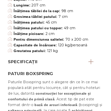
207 cm
Lungime:
98 cm
Înălțimea tăbliei de la cap:
7 cm
Grosimea tăbliei patului:
45 cm
Înălțimea patului:
49 cm
Înălțimea patului cu topper:
2 cm
Înălțime picioare:
70 x 200 cm
Pentru dimensiunea saltelei:
120 kg/persoană
Capacitate de încărcare:
121 kg
Greutatea patului:
SPECIFICAȚII
PATURI BOXSPRING
Paturile Boxspring sunt o alegere din ce în ce mai
populară atât pentru locuințe, cât și pentru hoteluri
de lux, datorită
construcției lor excepționale și
. Acest tip de pat este
confortului de primă clasă
format dintr-o
(boxspring) și
bază de arcuri inferioară
la care poate fi
salteaua principală,
achiziționat