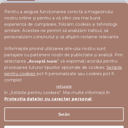
Pentru a asigura funcționarea corectă a magazinului
nostru online și pentru a vă oferi cea mai bună
experiență de cumpărare, folosim cookies și tehnologii
similare. Acestea ne permit să analizăm traficul, să
personalizăm conținutul și să afișăm reclame relevante.
Informațiile privind utilizarea site-ului nostru sunt
partajate cu partenerii noștri de publicitate și analiză. Prin
selectarea „
” vă exprimați acordul pentru
Acceptă toate
procesarea tuturor tipurilor opționale de cookies.
Setările
pentru cookies
pot fi personalizate sau cookies pot fi
complet
refuzate
în „Setările pentru cookies”. Mai multe informații în
Protecția datelor cu caracter personal
.
Drepturi de autor 2026
Scandishop.ro
. Toate drepturile
Editați setările cookie-urilor
rezervate.
Setări
Creat de Shoptet Premium