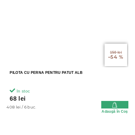
150 lei
–54 %
PILOTA CU PERNA PENTRU PATUT ALB
In stoc
68 lei
Evaluare
408 lei / 6 buc.
Adaugă în Coş
preţ: