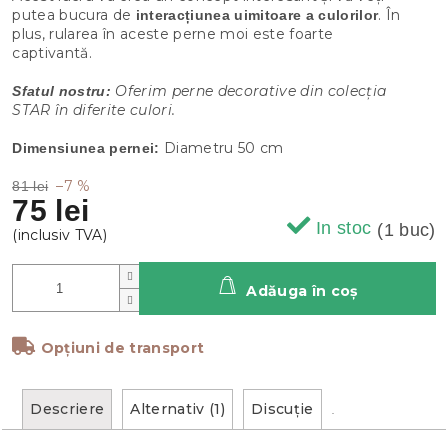
putea bucura de
. În
interacțiunea uimitoare a culorilor
plus, rularea în aceste perne moi este foarte
captivantă.
Oferim perne decorative din colecția
Sfatul nostru:
STAR în diferite culori.
Diametru 50 cm
Dimensiunea pernei:
–7 %
81 lei
75 lei
In stoc
(1 buc)
Adăuga în coş
Opțiuni de transport
Descriere
Alternativ (1)
Discuţie