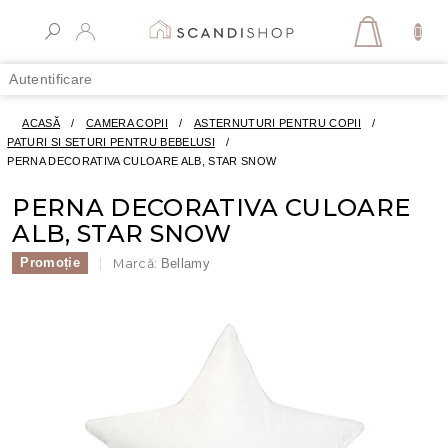
Treci
la
COŞ
conținut
DE
Autentificare
CUMPĂR
ACASĂ
/
CAMERA COPII
/
ASTERNUTURI PENTRU COPII
/
PATURI SI SETURI PENTRU BEBELUSI
/
PERNA DECORATIVA CULOARE ALB, STAR SNOW
PERNA DECORATIVA CULOARE
ALB, STAR SNOW
Promoție
Marcă:
Bellamy