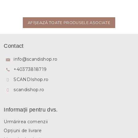
AFIŞEAZĂ TOATE PRODUSELE ASOCIATE
S
u
Contact
b
s
info
@
scandishop.ro
o
+40373818719
l
SCANDIshop.ro
scandishop.ro
Informații pentru dvs.
Urmărirea comenzii
Opțiuni de livrare