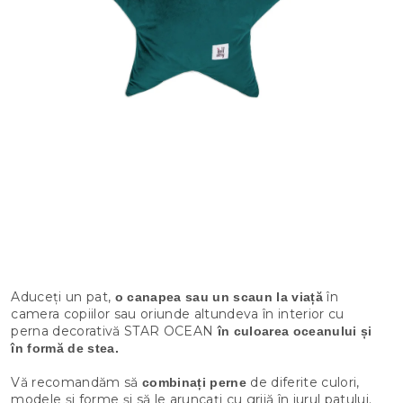
Aduceți un pat,
în
o canapea sau un scaun la viață
camera copiilor sau oriunde altundeva în interior cu
perna decorativă STAR OCEAN
în culoarea oceanului și
în formă de stea.
Vă recomandăm să
de diferite culori,
combinați perne
modele și forme și să le aruncați cu grijă în jurul patului.