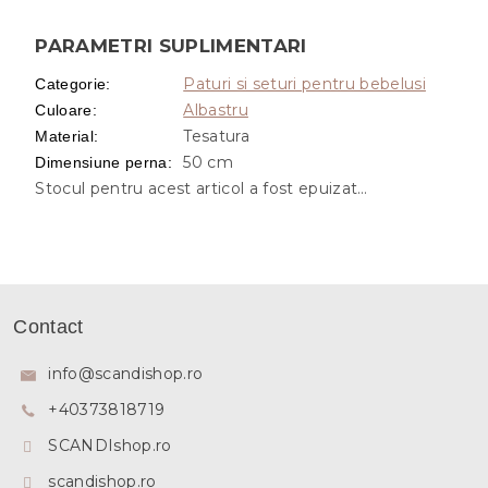
PARAMETRI SUPLIMENTARI
Paturi si seturi pentru bebelusi
Categorie
:
Albastru
Culoare
:
Tesatura
Material
:
50 cm
Dimensiune perna
:
Stocul pentru acest articol a fost epuizat…
S
u
Contact
b
s
info
@
scandishop.ro
o
+40373818719
l
SCANDIshop.ro
scandishop.ro