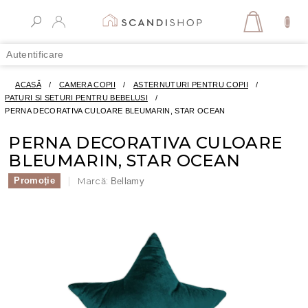
Treci
la
COŞ
conținut
DE
Autentificare
CUMPĂR
ACASĂ
/
CAMERA COPII
/
ASTERNUTURI PENTRU COPII
/
PATURI SI SETURI PENTRU BEBELUSI
/
PERNA DECORATIVA CULOARE BLEUMARIN, STAR OCEAN
PERNA DECORATIVA CULOARE
BLEUMARIN, STAR OCEAN
Promoție
Marcă:
Bellamy