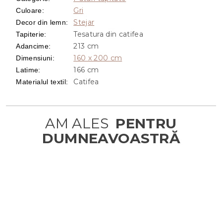
Gri
Culoare
:
Stejar
Decor din lemn
:
Tesatura din catifea
Tapiterie
:
213 cm
Adancime
:
160 x 200 cm
Dimensiuni
:
166 cm
Latime
:
Catifea
Materialul textil
: