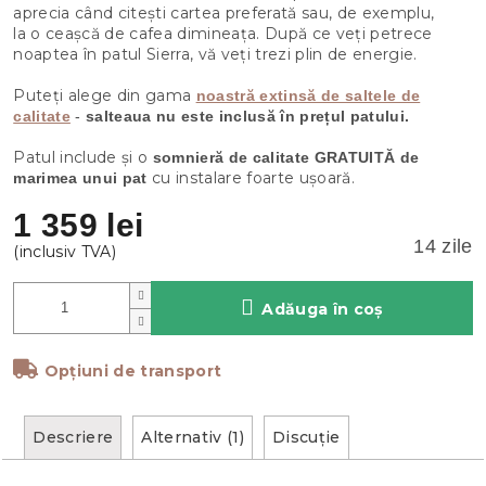
aprecia când citești cartea preferată sau, de exemplu,
la o ceașcă de cafea dimineața. După ce veți petrece
noaptea în patul Sierra, vă veți trezi plin de energie.
Puteți alege din gama
noastră extinsă de saltele de
calitate
-
salteaua nu este inclusă în prețul patului.
Patul include și o
somnieră de calitate GRATUITĂ de
cu instalare foarte ușoară.
marimea unui pat
1 359 lei
14 zile
Adăuga în coş
Opțiuni de transport
Descriere
Alternativ (1)
Discuţie