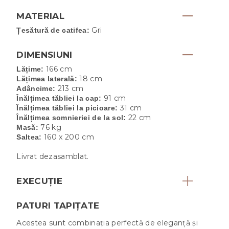
MATERIAL
Gri
Țesătură de catifea:
DIMENSIUNI
166 cm
Lățime:
18 cm
Lățimea laterală:
213 cm
Adâncime:
91 cm
Înălțimea tăbliei la cap:
31 cm
Înălțimea tăbliei la picioare:
22 cm
Înălțimea somnieriei de la sol:
76 kg
Masă:
160 x 200 cm
Saltea:
Livrat dezasamblat.
EXECUȚIE
PATURI TAPIȚATE
Acestea sunt combinația perfectă de eleganță și