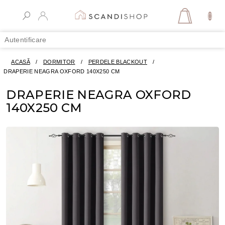
Treci
la
COŞ
conținut
DE
Autentificare
CUMPĂR
ACASĂ
/
DORMITOR
/
PERDELE BLACKOUT
/
DRAPERIE NEAGRA OXFORD 140X250 CM
DRAPERIE NEAGRA OXFORD
140X250 CM