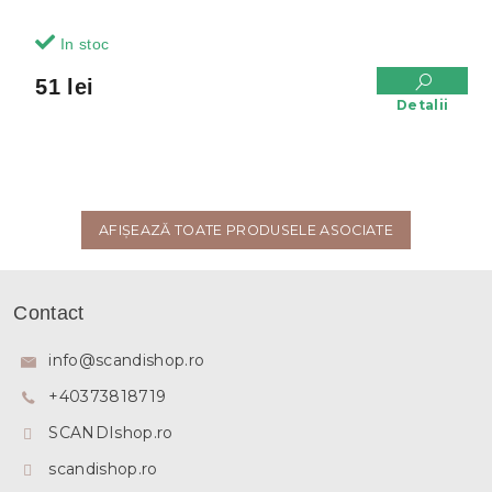
In stoc
51 lei
Detalii
AFIŞEAZĂ TOATE PRODUSELE ASOCIATE
S
u
Contact
b
s
info
@
scandishop.ro
o
+40373818719
l
SCANDIshop.ro
scandishop.ro