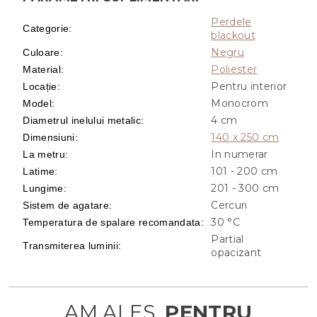
Perdele
Categorie
:
blackout
Negru
Culoare
:
Poliester
Material
:
Pentru interior
Locație
:
Monocrom
Model
:
4 cm
Diametrul inelului metalic
:
140 x 250 cm
Dimensiuni
:
In numerar
La metru
:
101 - 200 cm
Latime
:
201 - 300 cm
Lungime
:
Cercuri
Sistem de agatare
:
30 °C
Temperatura de spalare recomandata
:
Partial
Transmiterea luminii
:
opacizant