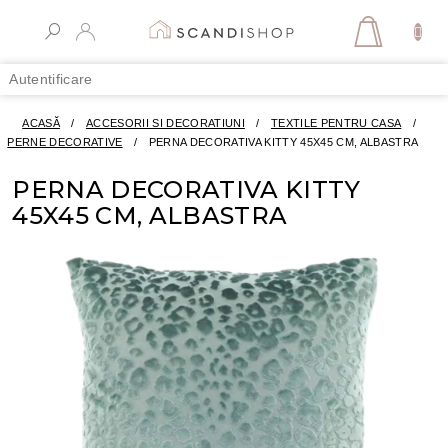
Treci
la
COŞ
conținut
DE
Autentificare
CUMPĂR
ACASĂ
/
ACCESORII SI DECORATIUNI
/
TEXTILE PENTRU CASA
/
PERNE DECORATIVE
/
PERNA DECORATIVA KITTY 45X45 CM, ALBASTRA
PERNA DECORATIVA KITTY
45X45 CM, ALBASTRA