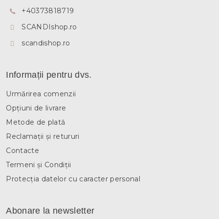
o
+40373818719
l
SCANDIshop.ro
scandishop.ro
Informații pentru dvs.
Urmărirea comenzii
Opțiuni de livrare
Metode de plată
Reclamații și retururi
Contacte
Termeni și Condiții
Protecția datelor cu caracter personal
Abonare la newsletter