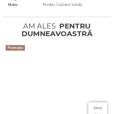
Model, Culoare solida
Motiv
:
Promoție
29 lei
până la