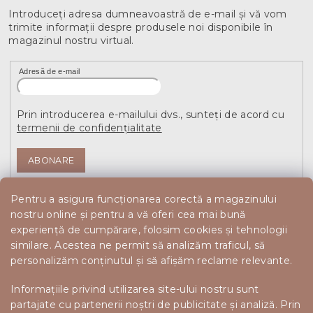
Introduceţi adresa dumneavoastră de e-mail şi vă vom
trimite informaţii despre produsele noi disponibile în
magazinul nostru virtual.
Adresă de e-mail
Prin introducerea e-mailului dvs., sunteți de acord cu
termenii de confidențialitate
ABONARE
Pentru a asigura funcționarea corectă a magazinului
nostru online și pentru a vă oferi cea mai bună
experiență de cumpărare, folosim cookies și tehnologii
similare. Acestea ne permit să analizăm traficul, să
personalizăm conținutul și să afișăm reclame relevante.
Informațiile privind utilizarea site-ului nostru sunt
partajate cu partenerii noștri de publicitate și analiză. Prin