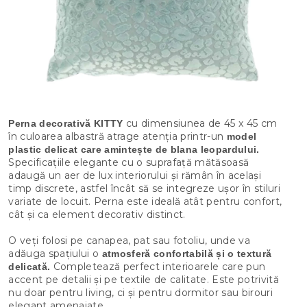
cu dimensiunea de 45 x 45 cm
Perna decorativă KITTY
în culoarea albastră atrage atenția printr-un
model
plastic delicat care amintește de blana leopardului.
Specificațiile elegante cu o suprafață mătăsoasă
adaugă un aer de lux interiorului și rămân în același
timp discrete, astfel încât să se integreze ușor în stiluri
variate de locuit. Perna este ideală atât pentru confort,
cât și ca element decorativ distinct.
O veți folosi pe canapea, pat sau fotoliu, unde va
adăuga spațiului o
atmosferă confortabilă și o textură
Completează perfect interioarele care pun
delicată.
accent pe detalii și pe textile de calitate. Este potrivită
nu doar pentru living, ci și pentru dormitor sau birouri
elegant amenajate.