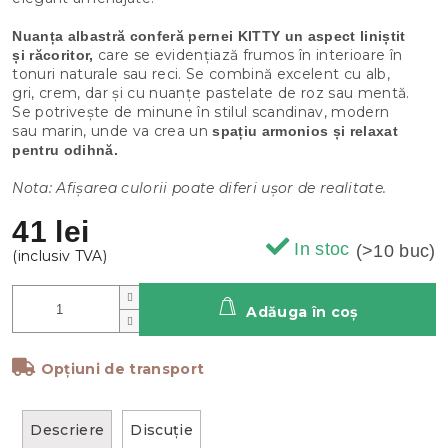
Nuanța albastră conferă pernei KITTY un aspect liniștit
care se evidențiază frumos în interioare în
și răcoritor,
tonuri naturale sau reci. Se combină excelent cu alb,
gri, crem, dar și cu nuanțe pastelate de roz sau mentă.
Se potrivește de minune în stilul scandinav, modern
sau marin, unde va crea un
spațiu armonios și relaxat
pentru odihnă.
Nota: Afișarea culorii poate diferi ușor de realitate.
41 lei
In stoc
(>10 buc)
Adăuga în coş
Opțiuni de transport
Descriere
Discuţie