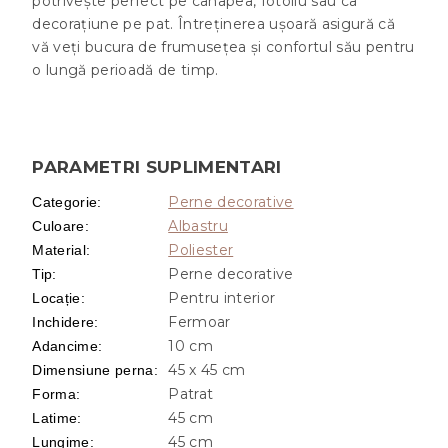
potrivește perfect pe canapea, fotoliu sau ca
decorațiune pe pat. Întreținerea ușoară asigură că
vă veți bucura de frumusețea și confortul său pentru
o lungă perioadă de timp.
PARAMETRI SUPLIMENTARI
Perne decorative
Categorie
:
Albastru
Culoare
:
Poliester
Material
:
Perne decorative
Tip
:
Pentru interior
Locație
:
Fermoar
Inchidere
:
10 cm
Adancime
:
45 x 45 cm
Dimensiune perna
:
Patrat
Forma
:
45 cm
Latime
:
45 cm
Lungime
: