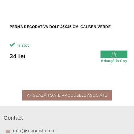
PERNA DECORATIVA DOLF 45X45 CM, GALBEN-VERDE
In stoc
34 lei
Adaugă în Coş
AFIŞEAZĂ TOATE PRODUSELE ASOCIATE
S
u
Contact
b
s
info
@
scandishop.ro