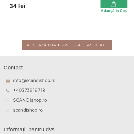
34 lei
Adaugă în Coş
AFIŞEAZĂ TOATE PRODUSELE ASOCIATE
S
u
Contact
b
s
info
@
scandishop.ro
o
+40373818719
l
SCANDIshop.ro
scandishop.ro
Informații pentru dvs.