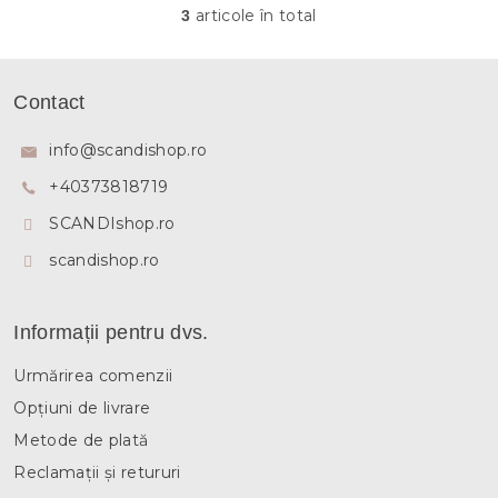
articole în total
3
C
o
n
S
t
u
Contact
r
b
o
s
l
info
@
scandishop.ro
u
o
l
+40373818719
l
l
SCANDIshop.ro
i
s
scandishop.ro
t
ă
r
i
Informații pentru dvs.
l
o
Urmărirea comenzii
r
Opțiuni de livrare
Metode de plată
Reclamații și retururi