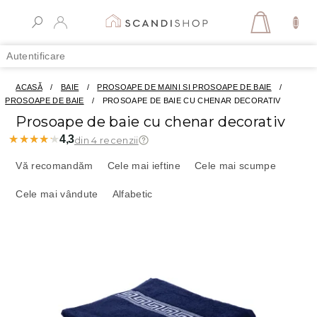
Treci
la
COŞ
conținut
DE
Autentificare
CUMPĂR
ACASĂ
/
BAIE
/
PROSOAPE DE MAINI SI PROSOAPE DE BAIE
/
PROSOAPE DE BAIE
/
PROSOAPE DE BAIE CU CHENAR DECORATIV
Prosoape de baie cu chenar decorativ
★★★★★
★★★★★
4,3
din 4 recenzii
S
e
Vă recomandăm
Cele mai ieftine
Cele mai scumpe
l
Cele mai vândute
Alfabetic
e
c
t
L
a
i
r
s
e
t
a
ă
p
p