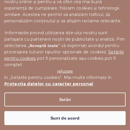
nostru online și pentru a vă oferi cea mai bună
experiență de cumpărare, folosim cookies și tehnologii
similare. Acestea ne permit să analizăm traficul, să
personalizăm conținutul și să afișăm reclame relevante.
Informațiile privind utilizarea site-ului nostru sunt
partajate cu partenerii noștri de publicitate și analiză. Prin
selectarea „
” vă exprimați acordul pentru
Acceptă toate
procesarea tuturor tipurilor opționale de cookies.
Setările
pentru cookies
pot fi personalizate sau cookies pot fi
complet
refuzate
în „Setările pentru cookies”. Mai multe informații în
Protecția datelor cu caracter personal
.
Drepturi de autor 2026
Scandishop.ro
. Toate drepturile
Editați setările cookie-urilor
rezervate.
Setări
Creat de Shoptet Premium
Sunt de acord