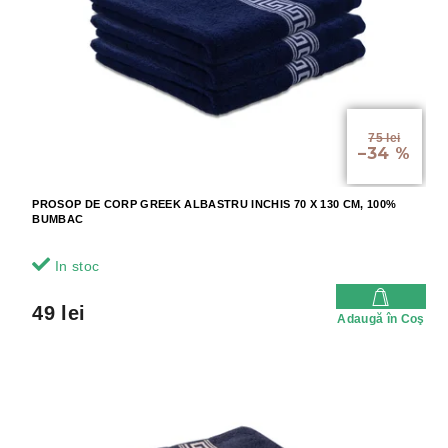
r
r
o
o
d
d
u
u
s
s
u
e
l
75 lei
–34 %
u
i
PROSOP DE CORP GREEK ALBASTRU INCHIS 70 X 130 CM, 100%
BUMBAC
In stoc
49 lei
Adaugă în Coş