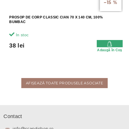
–15 %
PROSOP DE CORP CLASSIC CIAN 70 X 140 CM, 100%
BUMBAC
In stoc
38 lei
Adaugă în Coş
AFIŞEAZĂ TOATE PRODUSELE ASOCIATE
S
u
Contact
b
s
info
@
scandishop.ro