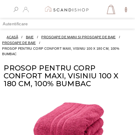
Treci
la
COŞ
conținut
DE
Autentificare
CUMPĂR
ACASĂ
/
BAIE
/
PROSOAPE DE MAINI SI PROSOAPE DE BAIE
/
PROSOAPE DE BAIE
/
PROSOP PENTRU CORP CONFORT MAXI, VISINIU 100 X 180 CM, 100%
BUMBAC
PROSOP PENTRU CORP
CONFORT MAXI, VISINIU 100 X
180 CM, 100% BUMBAC