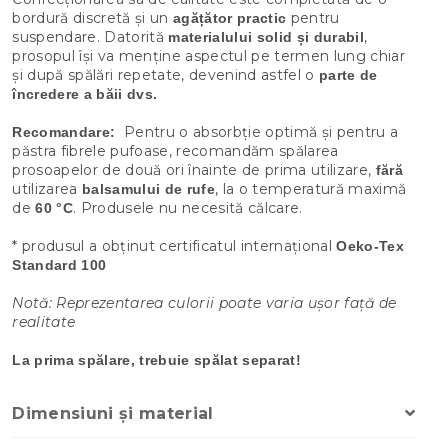
bordură discretă și un
pentru
agățător practic
suspendare. Datorită
,
materialului solid și durabil
prosopul își va menține aspectul pe termen lung chiar
și după spălări repetate, devenind astfel o
parte de
încredere a băii dvs.
Pentru o absorbție optimă și pentru a
Recomandare:
păstra fibrele pufoase, recomandăm spălarea
prosoapelor de două ori înainte de prima utilizare,
fără
utilizarea
, la o temperatură maximă
balsamului de rufe
de
. Produsele nu necesită călcare.
60 °C
* produsul a obținut certificatul internațional
Oeko-Tex
Standard 100
Notă: Reprezentarea culorii poate varia ușor față de
realitate
La prima spălare, trebuie spălat separat!
Dimensiuni și material