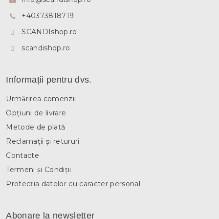
o
+40373818719
l
SCANDIshop.ro
scandishop.ro
Informații pentru dvs.
Urmărirea comenzii
Opțiuni de livrare
Metode de plată
Reclamații și retururi
Contacte
Termeni și Condiții
Protecția datelor cu caracter personal
Abonare la newsletter