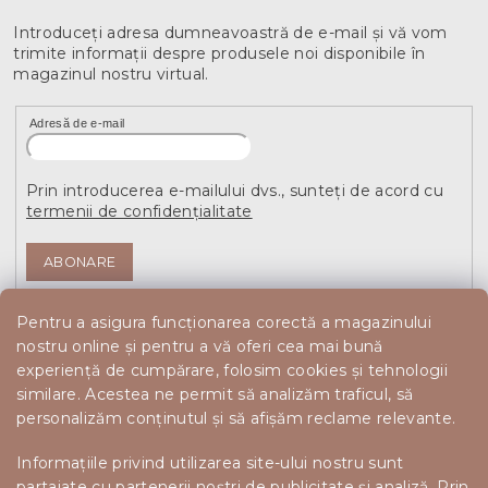
Introduceţi adresa dumneavoastră de e-mail şi vă vom
trimite informaţii despre produsele noi disponibile în
magazinul nostru virtual.
Adresă de e-mail
Prin introducerea e-mailului dvs., sunteți de acord cu
termenii de confidențialitate
ABONARE
Pentru a asigura funcționarea corectă a magazinului
nostru online și pentru a vă oferi cea mai bună
experiență de cumpărare, folosim cookies și tehnologii
similare. Acestea ne permit să analizăm traficul, să
personalizăm conținutul și să afișăm reclame relevante.
Informațiile privind utilizarea site-ului nostru sunt
partajate cu partenerii noștri de publicitate și analiză. Prin