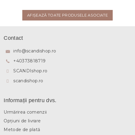
AFIŞEAZĂ TOATE PRODUSELE ASOCIATE
S
u
Contact
b
s
info
@
scandishop.ro
o
+40373818719
l
SCANDIshop.ro
scandishop.ro
Informații pentru dvs.
Urmărirea comenzii
Opțiuni de livrare
Metode de plată