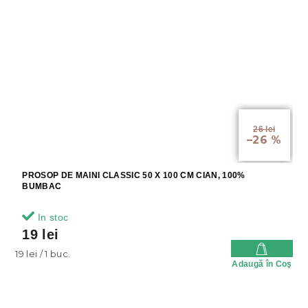
26 lei
–26 %
PROSOP DE MAINI CLASSIC 50 X 100 CM CIAN, 100%
BUMBAC
In stoc
19 lei
Evaluare
19 lei / 1 buc.
Adaugă în Coş
preţ: