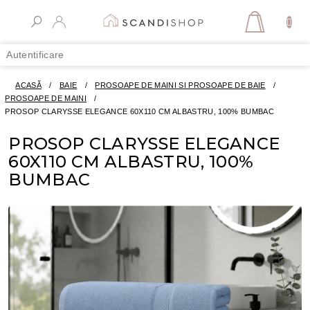
Treci
la
COŞ
conținut
DE
Autentificare
CUMPĂR
ACASĂ
/
BAIE
/
PROSOAPE DE MAINI SI PROSOAPE DE BAIE
/
PROSOAPE DE MAINI
/
PROSOP CLARYSSE ELEGANCE 60X110 CM ALBASTRU, 100% BUMBAC
PROSOP CLARYSSE ELEGANCE
60X110 CM ALBASTRU, 100%
BUMBAC