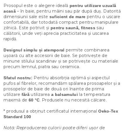
Prosopul este o alegere ideală
pentru utilizare uzuală
– în baie, pentru mâini sau păr după duș. Datorită
acasă
dimensiunii sale este
pentru o uscare
suficient de mare
confortabilă, dar totodată compact pentru manipulare
zilnică. Este potrivit și
sau
pentru saună, fitness
călătorii, unde veți aprecia practicitatea și uscarea
rapidă.
permite combinarea
Designul simplu și atemporal
ușoară cu alte accesorii de baie. Se potrivește de
minune stilului scandinav și se potrivește cu materiale
precum lemnul, piatra sau ceramica.
Pentru absorbția optimă și aspectul
Sfatul nostru:
pufos al fibrelor, recomandăm spălarea prosoapelor și a
prosopelor de baie de două ori înainte de prima
utilizare
utilizarea
la temperatura
fără
a balsamului
maximă de
. Produsele nu necesită călcare.
60 °C
* produsul a obținut certificatul internațional
Oeko-Tex
Standard 100
Notă: Reproducerea culorii poate diferi ușor de