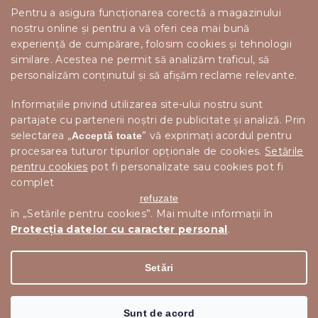
Pentru a asigura funcționarea corectă a magazinului
nostru online și pentru a vă oferi cea mai bună
experiență de cumpărare, folosim cookies și tehnologii
similare. Acestea ne permit să analizăm traficul, să
personalizăm conținutul și să afișăm reclame relevante.
Informațiile privind utilizarea site-ului nostru sunt
partajate cu partenerii noștri de publicitate și analiză. Prin
selectarea „
” vă exprimați acordul pentru
Acceptă toate
procesarea tuturor tipurilor opționale de cookies.
Setările
pentru cookies
pot fi personalizate sau cookies pot fi
complet
refuzate
în „Setările pentru cookies”. Mai multe informații în
Protecția datelor cu caracter personal
.
Drepturi de autor 2026
Scandishop.ro
. Toate drepturile
Editați setările cookie-urilor
rezervate.
Setări
Creat de Shoptet Premium
Sunt de acord