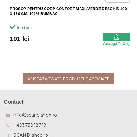
PROSOP PENTRU CORP CONFORT MAXI, VERDE DESCHIS 100
X 180 CM, 100% BUMBAC
In stoc
101 lei
Adaugă în Coş
AFIŞEAZĂ TOATE PRODUSELE ASOCIATE
S
u
Contact
b
s
info
@
scandishop.ro
o
+40373818719
l
SCANDIshop.ro