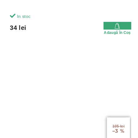
In stoc
34 lei
Adaugă în Coş
105 lei
–3 %