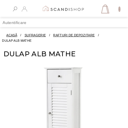
Treci
la
COŞ
conținut
DE
Autentificare
CUMPĂR
ACASĂ
/
SUFRAGERIE
/
RAFTURI DE DEPOZITARE
/
DULAP ALB MATHE
DULAP ALB MATHE