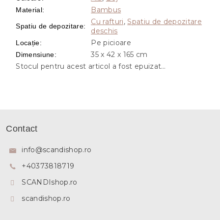
Bambus
Material
:
Cu rafturi
,
Spatiu de depozitare
Spatiu de depozitare
:
deschis
Pe picioare
Locație
:
35 x 42 x 165 cm
Dimensiune
:
Stocul pentru acest articol a fost epuizat…
S
u
Contact
b
s
info
@
scandishop.ro
o
+40373818719
l
SCANDIshop.ro
scandishop.ro