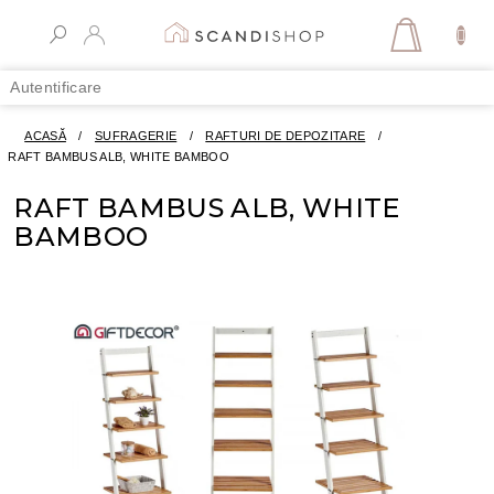
Treci
la
COŞ
conținut
DE
Autentificare
CUMPĂR
ACASĂ
/
SUFRAGERIE
/
RAFTURI DE DEPOZITARE
/
RAFT BAMBUS ALB, WHITE BAMBOO
RAFT BAMBUS ALB, WHITE
BAMBOO