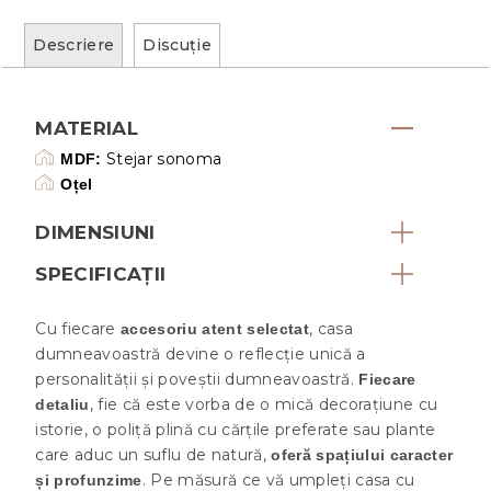
Descriere
Discuţie
MATERIAL
Stejar sonoma
MDF:
Oțel
DIMENSIUNI
SPECIFICAȚII
Cu fiecare
, casa
accesoriu atent selectat
dumneavoastră devine o reflecție unică a
personalității și poveștii dumneavoastră.
Fiecare
, fie că este vorba de o mică decorațiune cu
detaliu
istorie, o poliță plină cu cărțile preferate sau plante
care aduc un suflu de natură,
oferă spațiului caracter
. Pe măsură ce vă umpleți casa cu
și profunzime