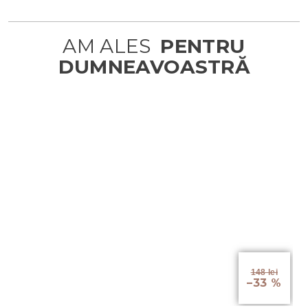
148 lei
–33 %