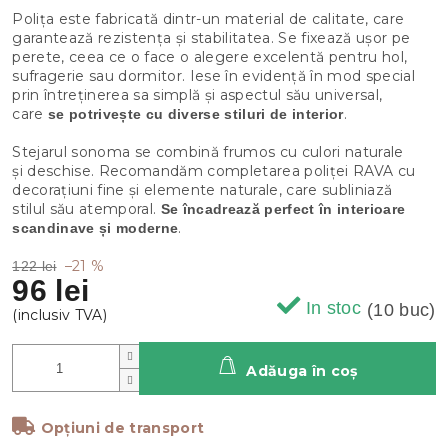
Polița este fabricată dintr-un material de calitate, care
garantează rezistența și stabilitatea. Se fixează ușor pe
perete, ceea ce o face o alegere excelentă pentru hol,
sufragerie sau dormitor. Iese în evidență în mod special
prin întreținerea sa simplă și aspectul său universal,
care
.
se potrivește cu diverse stiluri de interior
Stejarul sonoma se combină frumos cu culori naturale
și deschise. Recomandăm completarea poliței RAVA cu
decorațiuni fine și elemente naturale, care subliniază
stilul său atemporal.
Se încadrează perfect în interioare
.
scandinave și moderne
–21 %
122 lei
96 lei
In stoc
(10 buc)
Adăuga în coş
Opțiuni de transport