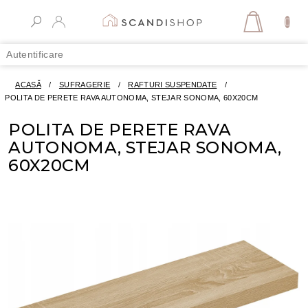
Treci
la
COŞ
conținut
DE
Autentificare
CUMPĂR
ACASĂ
/
SUFRAGERIE
/
RAFTURI SUSPENDATE
/
POLITA DE PERETE RAVA AUTONOMA, STEJAR SONOMA, 60X20CM
POLITA DE PERETE RAVA
AUTONOMA, STEJAR SONOMA,
60X20CM