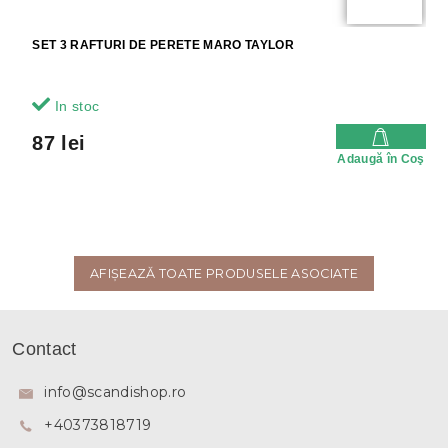
SET 3 RAFTURI DE PERETE MARO TAYLOR
In stoc
87 lei
Adaugă în Coş
AFIŞEAZĂ TOATE PRODUSELE ASOCIATE
S
u
Contact
b
s
info
@
scandishop.ro
o
+40373818719
l