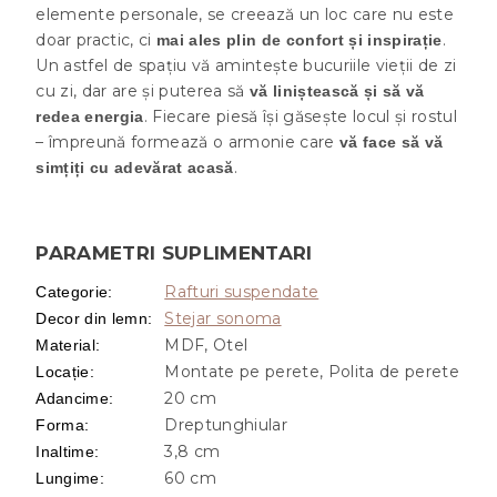
elemente personale, se creează un loc care nu este
doar practic, ci
.
mai ales plin de confort și inspirație
Un astfel de spațiu vă amintește bucuriile vieții de zi
cu zi, dar are și puterea să
vă liniștească și să vă
. Fiecare piesă își găsește locul și rostul
redea energia
– împreună formează o armonie care
vă face să vă
.
simțiți cu adevărat acasă
PARAMETRI SUPLIMENTARI
Rafturi suspendate
Categorie
:
Stejar sonoma
Decor din lemn
:
MDF, Otel
Material
:
Montate pe perete, Polita de perete
Locație
:
20 cm
Adancime
:
Dreptunghiular
Forma
:
3,8 cm
Inaltime
:
60 cm
Lungime
: