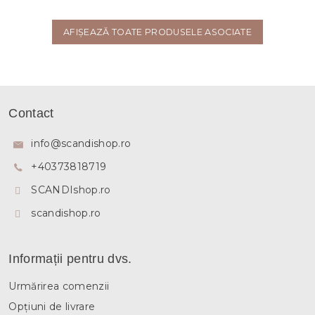
AFIŞEAZĂ TOATE PRODUSELE ASOCIATE
S
u
Contact
b
s
info
@
scandishop.ro
o
+40373818719
l
SCANDIshop.ro
scandishop.ro
Informații pentru dvs.
Urmărirea comenzii
Opțiuni de livrare