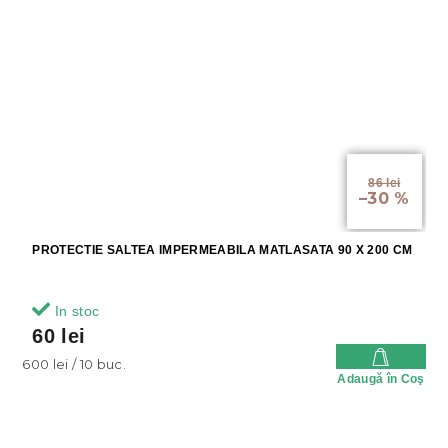
86 lei
–30 %
PROTECTIE SALTEA IMPERMEABILA MATLASATA 90 X 200 CM
In stoc
60 lei
Evaluare
600 lei / 10 buc.
Adaugă în Coş
preţ: