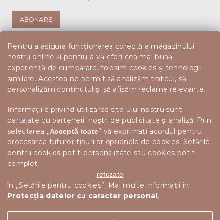
ABONARE
Pentru a asigura funcționarea corectă a magazinului
nostru online și pentru a vă oferi cea mai bună
experiență de cumpărare, folosim cookies și tehnologii
similare. Acestea ne permit să analizăm traficul, să
personalizăm conținutul și să afișăm reclame relevante.
Informațiile privind utilizarea site-ului nostru sunt
partajate cu partenerii noștri de publicitate și analiză. Prin
selectarea „
” vă exprimați acordul pentru
Acceptă toate
procesarea tuturor tipurilor opționale de cookies.
Setările
pentru cookies
pot fi personalizate sau cookies pot fi
complet
refuzate
în „Setările pentru cookies”. Mai multe informații în
Protecția datelor cu caracter personal
.
Drepturi de autor 2026
Scandishop.ro
. Toate drepturile
Editați setările cookie-urilor
rezervate.