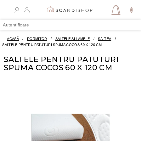
Treci
la
COŞ
conținut
DE
Autentificare
CUMPĂR
ACASĂ
/
DORMITOR
/
SALTELE SI LAMELE
/
SALTEA
/
SALTELE PENTRU PATUTURI SPUMA COCOS 60 X 120 CM
SALTELE PENTRU PATUTURI
SPUMA COCOS 60 X 120 CM