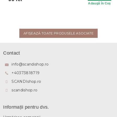
Adaugă în Coş
AFIŞEAZĂ TOATE PRODUSELE ASOCIATE
S
u
Contact
b
s
info
@
scandishop.ro
o
+40373818719
l
SCANDIshop.ro
scandishop.ro
Informații pentru dvs.