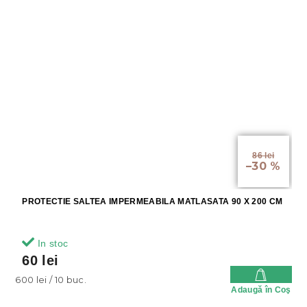
86 lei
–30 %
PROTECTIE SALTEA IMPERMEABILA MATLASATA 90 X 200 CM
In stoc
60 lei
Evaluare
600 lei / 10 buc.
Adaugă în Coş
preţ: