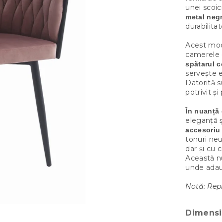
unei scoici
metal neg
durabilita
Acest mod
camerele d
spătarul c
servește 
Datorită s
potrivit ș
În nuanță 
eleganță ș
accesoriu 
tonuri neu
dar și cu 
Această n
unde adau
Notă: Repr
Dimensi