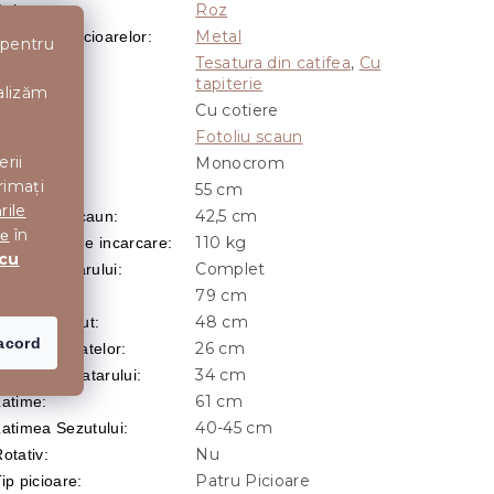
Roz
Culoare
:
Metal
aterialul Picioarelor
:
 pentru
Tesatura din catifea
,
Cu
apiterie
:
tapiterie
nalizăm
Cu cotiere
Cotiere
:
Fotoliu scaun
Aspect
:
erii
Monocrom
Model
:
rimați
55 cm
Adancime
:
rile
42,5 cm
Adancime scaun
:
în
te
110 kg
Capacitate de incarcare
:
 cu
Complet
Forma spatarului
:
79 cm
naltime
:
48 cm
naltime sezut
:
acord
26 cm
naltimea bratelor
:
34 cm
naltimea spatarului
:
61 cm
Latime
:
40-45 cm
Latimea Sezutului
:
Nu
otativ
:
Patru Picioare
ip picioare
: