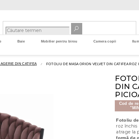
e
Baie
Mobilier pentru birou
Camera copii
Ilum
AGERIE DIN CATIFEA
FOTOLIU DE MASA ORION VELVET DIN CATIFEA ROZ 
FOTO
DIN C
PICI
Cod de re
"MI
Fotoliu d
roz închis
atrage la
formă de c