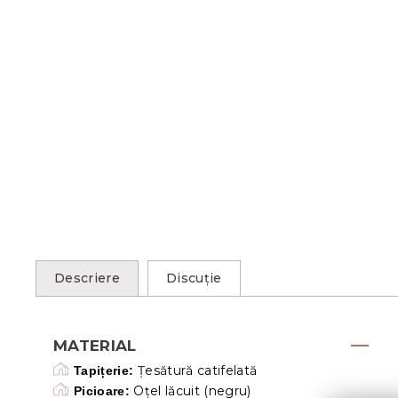
Descriere
Discuţie
MATERIAL
Țesătură catifelată
Tapițerie:
Oțel lăcuit (negru)
Picioare: