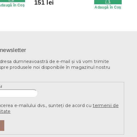
151 lei
Adaugă în Coş
Adaugă în Coş
newsletter
adresa dumneavoastră de e-mail şi vă vom trimite
spre produsele noi disponibile în magazinul nostru
il
ucerea e-mailului dvs., sunteți de acord cu
termenii de
itate