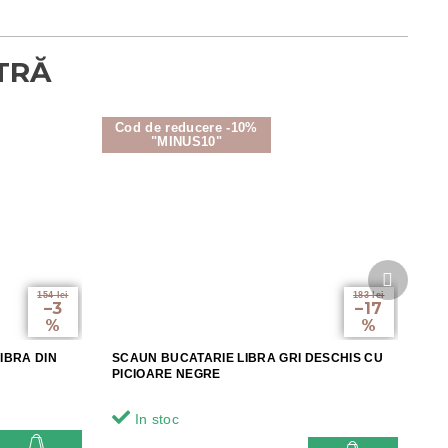
Cod de reducere -10%
"MINUS10"
Produsu
următor
154 lei
183 lei
–3
–17
%
%
IBRA DIN
SCAUN BUCATARIE LIBRA GRI DESCHIS CU
PICIOARE NEGRE
In stoc