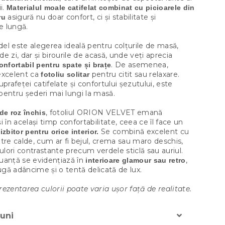
i.
Materialul moale catifelat combinat cu picioarele din
asigură nu doar confort, ci și stabilitate și
ru
te lungă.
el este alegerea ideală pentru colțurile de masă,
e zi, dar și birourile de acasă, unde veți aprecia
. De asemenea,
onfortabil pentru spate și brațe
excelent ca
pentru citit sau relaxare.
fotoliu solitar
uprafeței catifelate și confortului șezutului, este
i pentru șederi mai lungi la masă.
, fotoliul ORION VELVET emană
de roz închis
i în același timp confortabilitate, ceea ce îl face un
Se combină excelent cu
izbitor pentru orice interior.
tre calde, cum ar fi bejul, crema sau maro deschis,
culori contrastante precum verdele sticlă sau auriul.
uanță se evidențiază în
,
interioare glamour sau retro
gă adâncime și o tentă delicată de lux.
ezentarea culorii poate varia ușor față de realitate.
uni