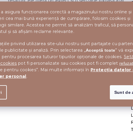
țesăturii, ele oferă un aspect și o senzație luxoasă atât
vizual, cât și la atingere, în timp ce
tapițeria moale și
M
a asigura funcționarea corectă a magazinului nostru online și
asigură confort chiar și la șederea
forma ergonomică
eri cea mai bună experiență de cumpărare, folosim cookies și
T
prelungită. Acest tip de fotoliu nu este doar o piesă
gii similare. Acestea ne permit să analizăm traficul, să perso
de mobilier practică, ci și un
element de design
tul și să afișăm reclame relevante.
, care poate capta atenția de la prima
remarcabil
vedere. Este potrivit atât pentru
, cât și
mesele zilnice
țiile privind utilizarea site-ului nostru sunt partajate cu parten
pentru întâlnirile ocazionale cu oaspeții.
de publicitate și analiză. Prin selectarea „
” vă exp
Acceptă toate
 pentru procesarea tuturor tipurilor opționale de cookies.
Setă
 cookies
pot fi personalizate sau cookies pot fi complet
refuza
le pentru cookies”. Mai multe informații în
Protecția datelor
er personal
.
I
I
i
Sunt de 
I
I
R
T