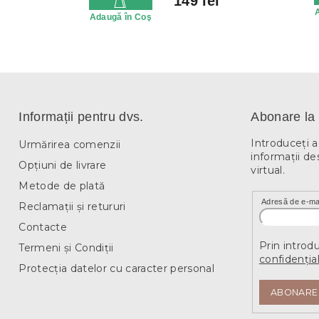
149 lei
Adaugă în Coş
Informații pentru dvs.
Abonare la 
Introduceţi 
Urmărirea comenzii
informaţii de
Opțiuni de livrare
virtual.
Metode de plată
Adresă de e-ma
Reclamații și retururi
Contacte
Prin introd
Termeni și Condiții
confidențial
Protecția datelor cu caracter personal
ABONARE