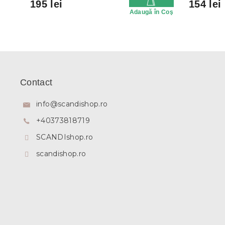
195 lei
154 lei
Adaugă în Coş
S
u
b
Contact
s
o
info
@
scandishop.ro
l
+40373818719
SCANDIshop.ro
scandishop.ro