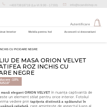
info@scandishop.ro
+40373818719
(Lu-Vi 9:00 - 17:00)
CO
DE
Autentificare
CU
inat Interior
Mobila pentru hol
Accesorii si decoratiuni
Coş gol
INCHIS CU PICIOARE NEGRE
LIU DE MASA ORION VELVET
ATIFEA ROZ INCHIS CU
OARE NEGRE
ducere -10%
NUS10"
în nuanța captivantă de
e masă elegant ORION VELVET
 este un element stilat pentru orice interior. Fotoliul
 prima vedere prin
tapițeria distinctă a spătarului în
, care amintește de aspectul luxos al
usătură reliefată