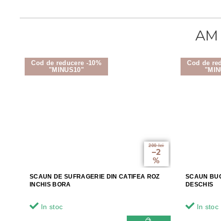
Cod de reducere -10%
Cod de re
"MINUS10"
"MIN
200 lei
–2
%
SCAUN DE SUFRAGERIE DIN CATIFEA ROZ
SCAUN BUC
INCHIS BORA
DESCHIS
In stoc
In stoc