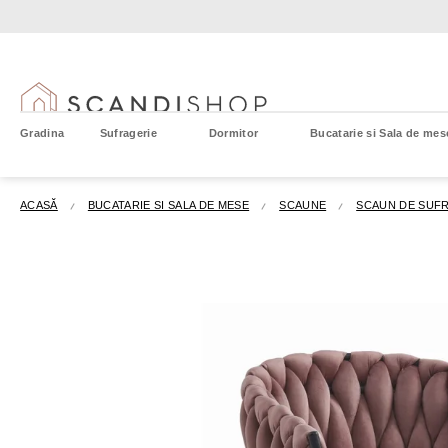
Treci
la
conținut
Gradina
Sufragerie
Dormitor
Bucatarie si Sala de mes
ACASĂ
BUCATARIE SI SALA DE MESE
SCAUNE
SCAUN DE SUFR