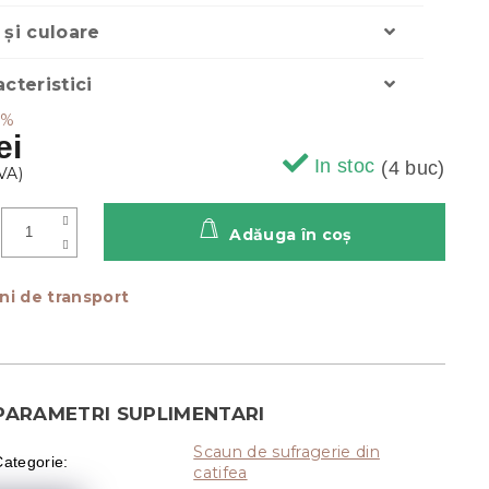
 și culoare
acteristici
 %
ei
In stoc
(4 buc)
Adăuga în coş
ni de transport
PARAMETRI SUPLIMENTARI
Scaun de sufragerie din
Categorie
:
catifea