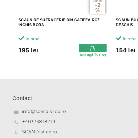
200 lei
–2
%
SCAUN DE SUFRAGERIE DIN CATIFEA ROZ
SCAUN BUC
INCHIS BORA
DESCHIS
In stoc
In stoc
195 lei
154 lei
Adaugă în Coş
S
u
b
Contact
s
o
info
@
scandishop.ro
l
+40373818719
SCANDIshop.ro