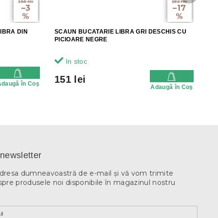
154 lei
183 lei
–3
–17
%
%
IBRA DIN
SCAUN BUCATARIE LIBRA GRI DESCHIS CU
PICIOARE NEGRE
In stoc
151 lei
Adaugă în Coş
Adaugă în Coş
newsletter
adresa dumneavoastră de e-mail şi vă vom trimite
spre produsele noi disponibile în magazinul nostru
il