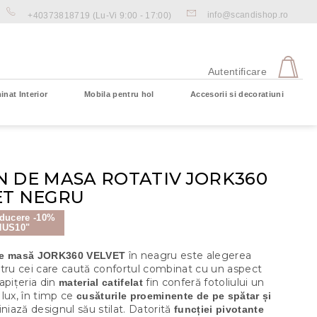
info@scandishop.ro
+40373818719
(Lu-Vi 9:00 - 17:00)
CO
DE
Autentificare
CU
inat Interior
Mobila pentru hol
Accesorii si decoratiuni
Coş gol
N DE MASA ROTATIV JORK360
ET NEGRU
ducere -10%
NUS10"
în neagru este alegerea
de masă JORK360 VELVET
ntru cei care caută confortul combinat cu un aspect
apițeria din
fin conferă fotoliului un
material catifelat
lux, în timp ce
cusăturile proeminente de pe spătar și
iniază designul său stilat. Datorită
funcției pivotante