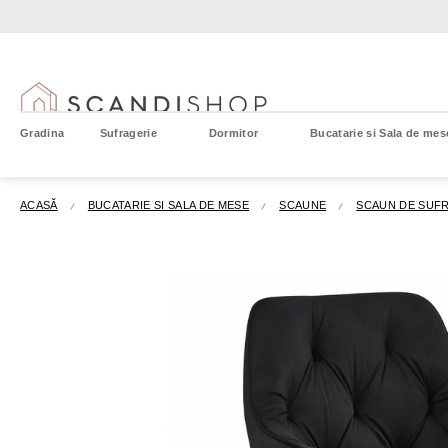
Treci
la
conținut
Gradina
Sufragerie
Dormitor
Bucatarie si Sala de mes
ACASĂ
BUCATARIE SI SALA DE MESE
SCAUNE
SCAUN DE SUFR