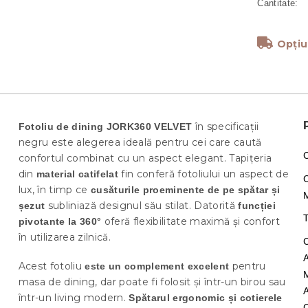
Opțiu
în specificații
Fotoliu de dining JORK360 VELVET
negru este alegerea ideală pentru cei care caută
confortul combinat cu un aspect elegant. Tapițeria
din
fin conferă fotoliului un aspect de
material catifelat
lux, în timp ce
cusăturile proeminente de pe spătar și
M
subliniază designul său stilat. Datorită
șezut
funcției
T
oferă flexibilitate maximă și confort
pivotante la 360°
în utilizarea zilnică.
Acest fotoliu
pentru
este un complement excelent
masa de dining, dar poate fi folosit și într-un birou sau
într-un living modern.
Spătarul ergonomic și cotierele