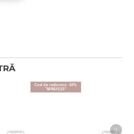
Cod de reducere -10%
"MINUS10"
Produsu
următor