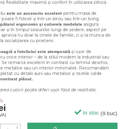
ră flexibilitate maximă și confort în utilizarea zilnică.
oliu
pentru masa de
este un accesoriu excelent
 poate fi folosit și într-un birou sau într-un living
asigură
pătarul ergonomic și cotierele modelate
iar și în timpul sesiunilor lungi de ședere, aspect pe
ți aprecia nu doar la cinele de familie, ci și la munca de
la socializarea cu prietenii.
și ușor de
eagră a fotoliului este atemporală
u orice interior – de la stilul modern la industrial sau
. Se remarcă excelent în contrast cu lemnul deschis,
e metalice sau un interior minimalist. Recomandăm
pletat cu detalii aurii sau metalice și textile calde
contrast plăcut.
area culorii poate diferi ușor față de realitate.
 %
ei
In stoc
(9 buc)