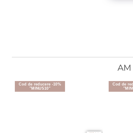
Cod de reducere -10%
Cod de re
"MINUS10"
"MIN