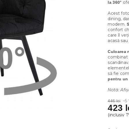
ofe
la 360°
Acest fot
dining, dar
modern.
S
confort ch
care îl ve
acasă sau 
Culoarea n
combinat c
scandinav
elementel
să fie com
pentru un 
Notă: Afiș
–5
446 lei
423 l