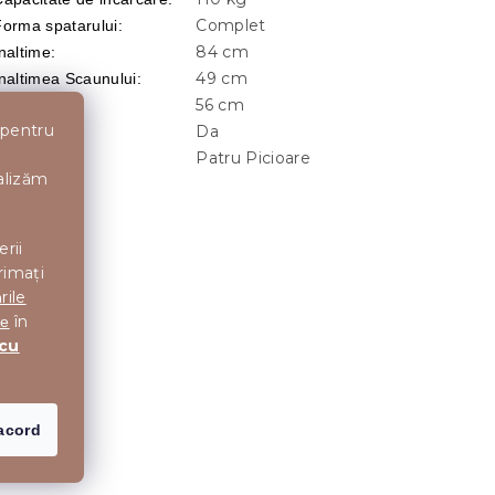
Complet
Forma spatarului
:
84 cm
naltime
:
49 cm
Inaltimea Scaunului
:
56 cm
Latime
:
 pentru
Da
otativ
:
Patru Picioare
ip picioare
:
nalizăm
erii
rimați
rile
în
te
 cu
acord