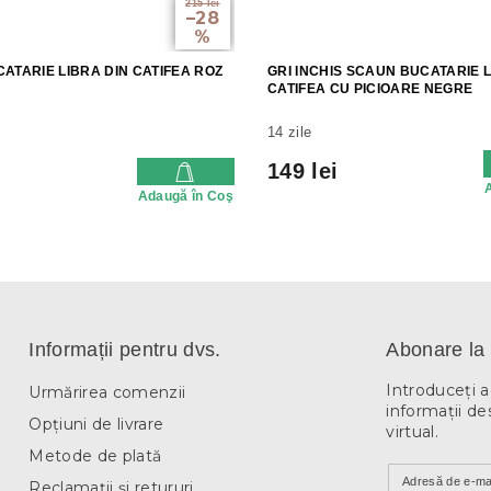
215 lei
–28
%
ATARIE LIBRA DIN CATIFEA ROZ
GRI INCHIS SCAUN BUCATARIE L
CATIFEA CU PICIOARE NEGRE
14 zile
149 lei
Adaugă în Coş
Informații pentru dvs.
Abonare la 
Introduceţi 
Urmărirea comenzii
informaţii de
Opțiuni de livrare
virtual.
Metode de plată
Adresă de e-ma
Reclamații și retururi