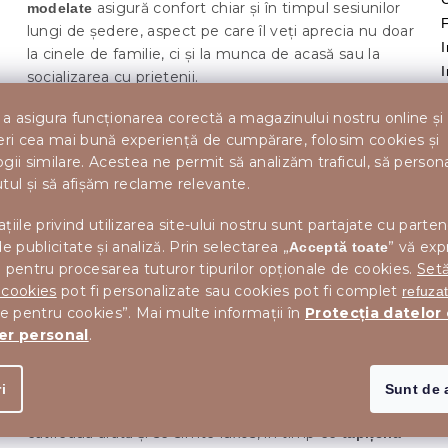
asigură confort chiar și în timpul sesiunilor
modelate
lungi de ședere, aspect pe care îl veți aprecia nu doar
I
la cinele de familie, ci și la munca de acasă sau la
socializarea cu prietenii.
a asigura funcționarea corectă a magazinului nostru online și
și ușor de
Culoarea neagră a fotoliului este atemporală
R
eri cea mai bună experiență de cumpărare, folosim cookies și
combinat cu orice interior – de la stilul modern la
T
gii similare. Acestea ne permit să analizăm traficul, să perso
industrial sau scandinav. Se remarcă excelent în
tul și să afișăm reclame relevante.
contrast cu lemnul deschis, elementele metalice sau
un interior minimalist. Recomandăm să fie completat
țiile privind utilizarea site-ului nostru sunt partajate cu parten
cu detalii aurii sau metalice și textile calde
pentru un
de publicitate și analiză. Prin selectarea „
” vă exp
Acceptă toate
contrast plăcut.
 pentru procesarea tuturor tipurilor opționale de cookies.
Setă
 cookies
pot fi personalizate sau cookies pot fi complet
refuza
Notă: Afișarea culorii poate diferi ușor față de
le pentru cookies”. Mai multe informații în
Protecția datelor
realitate.
er personal
.
reprezintă o soluție
Fotoliile din catifea pentru dining
elegantă și confortabilă pentru orice sală de dining
i
Sunt de 
sau colț de bucătărie. Datorită
,
suprafeței catifelate
catifeaua arată și se simte luxos, în timp ce
tapițeria