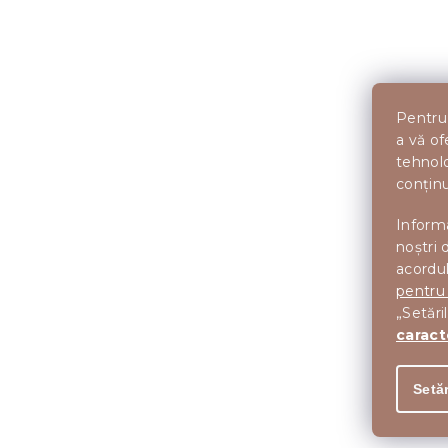
Pentru 
a vă of
tehnolo
conținu
Informa
noștri 
acordul
pentru
„Setări
caract
Setăr