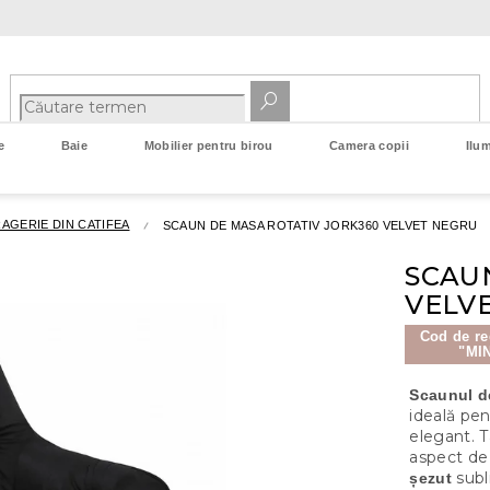
e
Baie
Mobilier pentru birou
Camera copii
Ilum
AGERIE DIN CATIFEA
SCAUN DE MASA ROTATIV JORK360 VELVET NEGRU
SCAU
VELV
Cod de re
"MI
Scaunul 
ideală pe
elegant. T
aspect de 
subl
șezut