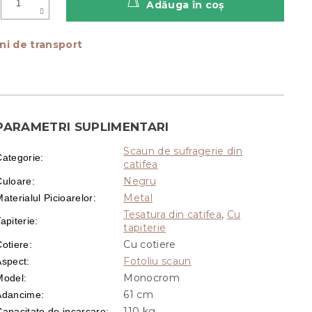
Adăuga în coş
ni de transport
PARAMETRI SUPLIMENTARI
Scaun de sufragerie din
Categorie
:
catifea
Negru
Culoare
:
Metal
aterialul Picioarelor
:
Tesatura din catifea
,
Cu
apiterie
:
tapiterie
Cu cotiere
Cotiere
:
Fotoliu scaun
Aspect
:
Monocrom
Model
:
61 cm
Adancime
:
110 kg
Capacitate de incarcare
: