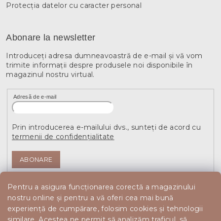
Protecția datelor cu caracter personal
Abonare la newsletter
Introduceţi adresa dumneavoastră de e-mail şi vă vom
trimite informaţii despre produsele noi disponibile în
magazinul nostru virtual.
Adresă de e-mail
Prin introducerea e-mailului dvs., sunteți de acord cu
termenii de confidențialitate
ABONARE
Pentru a asigura funcționarea corectă a magazinului
nostru online și pentru a vă oferi cea mai bună
experiență de cumpărare, folosim cookies și tehnologii
similare. Acestea ne permit să analizăm traficul, să