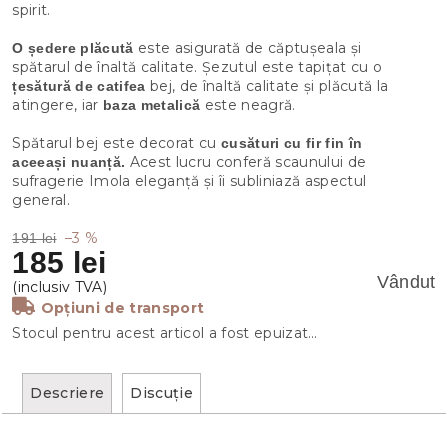
spirit.
este asigurată de căptușeala și
O ședere plăcută
spătarul de înaltă calitate. Șezutul este tapițat cu o
bej, de înaltă calitate și plăcută la
țesătură de catifea
atingere, iar
este neagră.
baza metalică
Spătarul bej este decorat cu
cusături cu fir fin în
Acest lucru conferă scaunului de
aceeași nuanță.
sufragerie Imola eleganță și îi subliniază aspectul
general.
–3 %
191 lei
185 lei
Vândut
Opțiuni de transport
Stocul pentru acest articol a fost epuizat…
Descriere
Discuţie