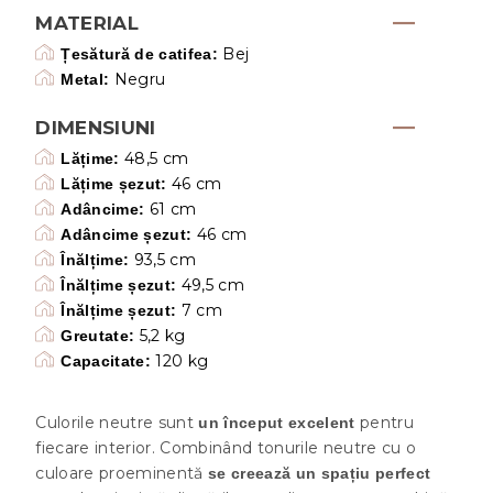
MATERIAL
Bej
Țesătură de catifea:
Negru
Metal:
DIMENSIUNI
48,5 cm
Lățime:
46 cm
Lățime șezut:
61 cm
Adâncime:
46 cm
Adâncime șezut:
93,5 cm
Înălțime:
49,5 cm
Înălțime șezut:
7 cm
Înălțime șezut:
5,2 kg
Greutate:
120 kg
Capacitate:
Culorile neutre sunt
pentru
un început excelent
fiecare interior. Combinând tonurile neutre cu o
culoare proeminentă
se creează un spațiu perfect