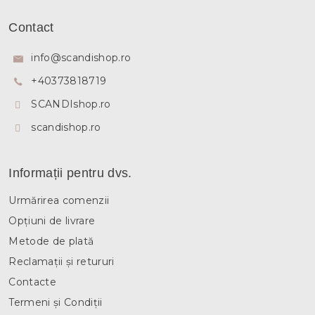
S
u
Contact
b
s
info
@
scandishop.ro
o
+40373818719
l
SCANDIshop.ro
scandishop.ro
Informații pentru dvs.
Urmărirea comenzii
Opțiuni de livrare
Metode de plată
Reclamații și retururi
Contacte
Termeni și Condiții