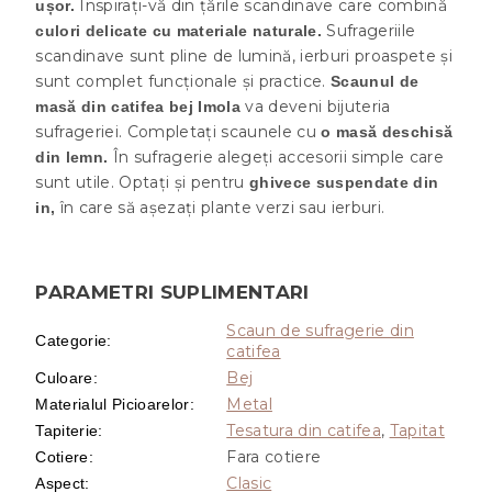
Inspirați-vă din țările scandinave care combină
ușor.
Sufrageriile
culori delicate cu materiale naturale.
scandinave sunt pline de lumină, ierburi proaspete și
sunt complet funcționale și practice.
Scaunul de
va deveni bijuteria
masă din catifea bej Imola
sufrageriei. Completați scaunele cu
o masă deschisă
În sufragerie alegeți accesorii simple care
din lemn.
sunt utile. Optați și pentru
ghivece suspendate din
în care să așezați plante verzi sau ierburi.
in,
PARAMETRI SUPLIMENTARI
Scaun de sufragerie din
Categorie
:
catifea
Bej
Culoare
:
Metal
Materialul Picioarelor
:
Tesatura din catifea
,
Tapitat
Tapiterie
:
Fara cotiere
Cotiere
:
Clasic
Aspect
: