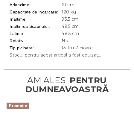
61 cm
Adancime
:
120 kg
Capacitate de incarcare
:
93,5 cm
Inaltime
:
49,5 cm
Inaltimea Scaunului
:
48,5 cm
Latime
:
Nu
Rotativ
:
Patru Picioare
Tip picioare
:
Stocul pentru acest articol a fost epuizat…
Promoție