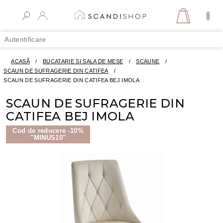
Treci
la
COŞ
conținut
DE
Autentificare
CUMPĂR
ACASĂ
/
BUCATARIE SI SALA DE MESE
/
SCAUNE
/
SCAUN DE SUFRAGERIE DIN CATIFEA
/
SCAUN DE SUFRAGERIE DIN CATIFEA BEJ IMOLA
SCAUN DE SUFRAGERIE DIN
CATIFEA BEJ IMOLA
Cod de reducere -10%
"MINUS10"