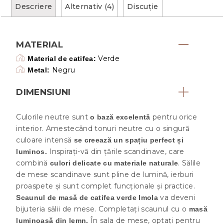
Descriere
Alternativ (4)
Discuţie
MATERIAL
Verde
Material de catifea:
Negru
Metal:
DIMENSIUNI
Culorile neutre sunt
pentru orice
o bază excelentă
interior. Amestecând tonuri neutre cu o singură
culoare intensă
se creează un spațiu perfect și
Inspirați-vă din țările scandinave, care
luminos.
combină
. Sălile
culori delicate cu materiale naturale
de mese scandinave sunt pline de lumină, ierburi
proaspete și sunt complet funcționale și practice.
va deveni
Scaunul de masă de catifea verde Imola
bijuteria sălii de mese. Completați scaunul cu o
masă
În sala de mese, optați pentru
luminoasă din lemn.