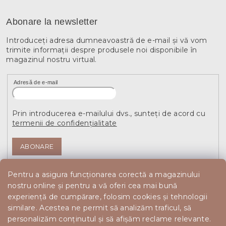
Abonare la newsletter
Introduceţi adresa dumneavoastră de e-mail şi vă vom
trimite informaţii despre produsele noi disponibile în
magazinul nostru virtual.
Adresă de e-mail
Prin introducerea e-mailului dvs., sunteți de acord cu
termenii de confidențialitate
ABONARE
Pentru a asigura funcționarea corectă a magazinului
nostru online și pentru a vă oferi cea mai bună
experiență de cumpărare, folosim cookies și tehnologii
similare. Acestea ne permit să analizăm traficul, să
personalizăm conținutul și să afișăm reclame relevante.