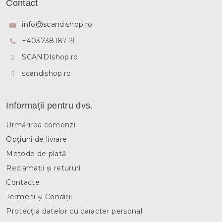
Contact
b
s
info
@
scandishop.ro
o
+40373818719
l
SCANDIshop.ro
scandishop.ro
Informații pentru dvs.
Urmărirea comenzii
Opțiuni de livrare
Metode de plată
Reclamații și retururi
Contacte
Termeni și Condiții
Protecția datelor cu caracter personal