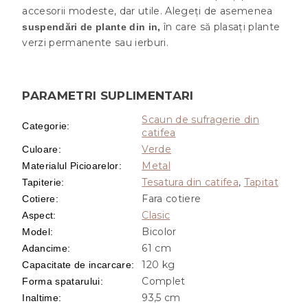
accesorii modeste, dar utile. Alegeți de asemenea
în care să plasați plante
suspendări de plante din in,
verzi permanente sau ierburi.
PARAMETRI SUPLIMENTARI
Scaun de sufragerie din
Categorie
:
catifea
Verde
Culoare
:
Metal
Materialul Picioarelor
:
Tesatura din catifea
,
Tapitat
Tapiterie
:
Fara cotiere
Cotiere
:
Clasic
Aspect
:
Bicolor
Model
:
61 cm
Adancime
:
120 kg
Capacitate de incarcare
:
Complet
Forma spatarului
:
93,5 cm
Inaltime
: