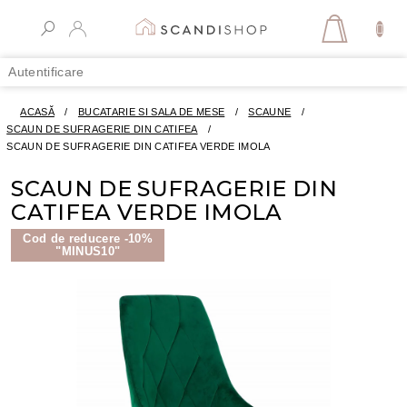
Treci
la
COŞ
conținut
DE
Autentificare
CUMPĂR
ACASĂ
/
BUCATARIE SI SALA DE MESE
/
SCAUNE
/
SCAUN DE SUFRAGERIE DIN CATIFEA
/
SCAUN DE SUFRAGERIE DIN CATIFEA VERDE IMOLA
SCAUN DE SUFRAGERIE DIN
CATIFEA VERDE IMOLA
Cod de reducere -10%
"MINUS10"