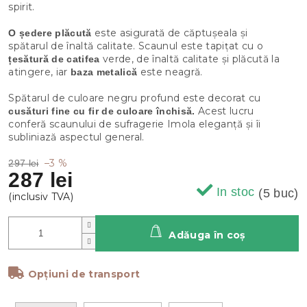
spirit.
este asigurată de căptușeala și
O ședere plăcută
spătarul de înaltă calitate. Scaunul este tapițat cu o
verde, de înaltă calitate și plăcută la
țesătură de catifea
atingere, iar
este neagră.
baza metalică
Spătarul de culoare negru profund este decorat cu
Acest lucru
cusături fine cu fir de culoare închisă.
conferă scaunului de sufragerie Imola eleganță și îi
subliniază aspectul general.
–3 %
297 lei
287 lei
In stoc
(5 buc)
Adăuga în coş
Opțiuni de transport