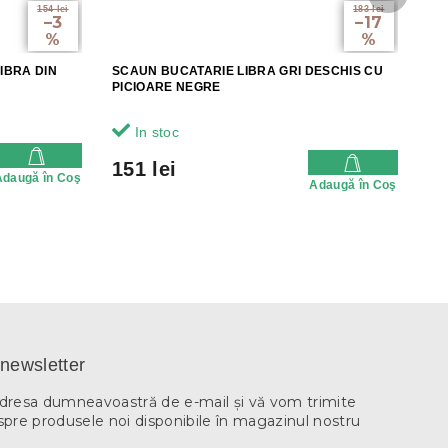
următor
154 lei
183 lei
–3
–17
%
%
IBRA DIN
SCAUN BUCATARIE LIBRA GRI DESCHIS CU
PICIOARE NEGRE
In stoc
151 lei
Adaugă în Coş
Adaugă în Coş
newsletter
adresa dumneavoastră de e-mail şi vă vom trimite
spre produsele noi disponibile în magazinul nostru