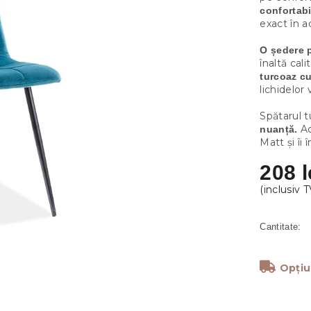
confortabi
exact în ac
O ședere 
înaltă cal
turcoaz cu
lichidelor 
Spătarul 
Ac
nuanță.
Matt și îi
208 l
Opțiu