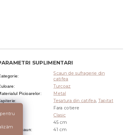
PARAMETRI SUPLIMENTARI
Scaun de sufragerie din
Categorie
:
catifea
Turcoaz
Culoare
:
Metal
aterialul Picioarelor
:
Tesatura din catifea
,
Tapitat
apiterie
:
Fara cotiere
Cotiere
:
 pentru
Clasic
Aspect
:
45 cm
Adancime
:
nalizăm
41 cm
Adancime scaun
: