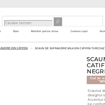
e
Baie
Mobilier pentru birou
Camera copii
Ilum
AGERIE DIN CATIFEA
SCAUN DE SUFRAGERIE MILA DIN CATIFEA TURCOAZ
SCAUN
CATIF
NEGR
Cod de re
"MI
Scaunul de
designul 
Accentul 
pe confor