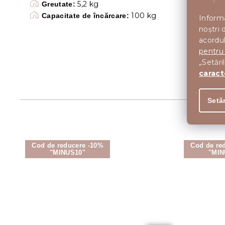
5,2 kg
Greutate:
100 kg
Capacitate de încărcare:
Informa
noștri 
acordul
pentru
„Setări
caract
Setăr
Cod de reducere -10%
Cod de re
"MINUS10"
"MIN