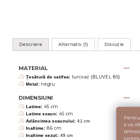
Descriere
Alternativ (1)
Discuţie
MATERIAL
turcoaz (BLUVEL 85)
Țesătură de catifea:
negru
Metal:
DIMENSIUNI
45 cm
Latime:
45 cm
Latime scaun:
Pentru 
Adâncimea scaunului:
41 cm
a vă of
86 cm
Inaltime:
tehnolo
Inaltime sezut:
49 cm
conținu