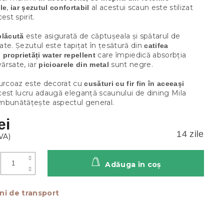
,
al acestui scaun este stilizat
le
iar șezutul confortabil
est spirit.
este asigurată de căptușeala și spătarul de
plăcută
itate. Șezutul este tapițat în țesătură din
catifea
care împiedică absorbția
 proprietăți water repellent
vărsate, iar
sunt negre.
picioarele din metal
turcoaz este decorat cu
cusături cu fir fin
în aceeași
est lucru adaugă eleganță scaunului de dining Mila
 îmbunătățește aspectul general.
ei
14 zile
Adăuga în coş
ni de transport