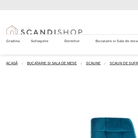
Treci
la
conținut
Gradina
Sufragerie
Dormitor
Bucatarie si Sala de mes
ACASĂ
BUCATARIE SI SALA DE MESE
SCAUNE
SCAUN DE SUFR