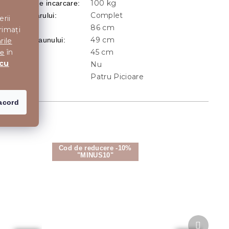
100 kg
Capacitate de incarcare
:
Complet
Forma spatarului
:
erii
86 cm
naltime
:
rimați
49 cm
Inaltimea Scaunului
:
rile
45 cm
în
Latime
:
te
 cu
Nu
otativ
:
Patru Picioare
ip picioare
:
acord
Cod de reducere -10%
"MINUS10"
Produsu