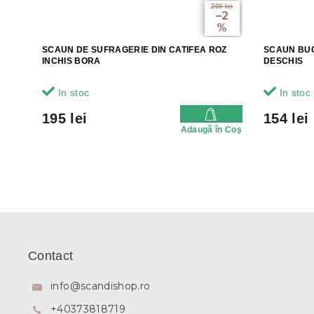
200 lei
–2
%
SCAUN DE SUFRAGERIE DIN CATIFEA ROZ
SCAUN BUC
INCHIS BORA
DESCHIS
In stoc
In stoc
195 lei
154 lei
Adaugă în Coş
S
u
b
Contact
s
o
info
@
scandishop.ro
l
+40373818719