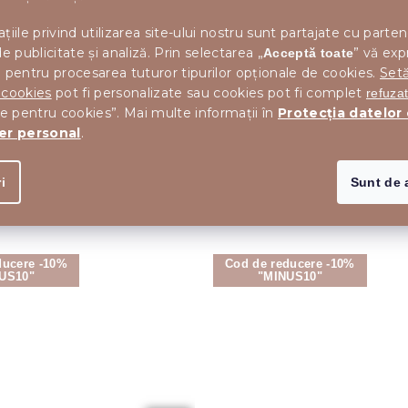
utilizabile. De asemenea, ajungeți la
ghivece de flori
țiile privind utilizarea site-ului nostru sunt partajate cu parten
, în care puteți plasa plante veșnic verzi
agățate de in
I
de publicitate și analiză. Prin selectarea „
” vă exp
Acceptă toate
sau ierburi.
 pentru procesarea tuturor tipurilor opționale de cookies.
Setă
 cookies
pot fi personalizate sau cookies pot fi complet
refuza
le pentru cookies”. Mai multe informații în
Protecția datelor
R
er personal
.
T
i
Sunt de 
ducere -10%
Cod de reducere -10%
US10"
"MINUS10"