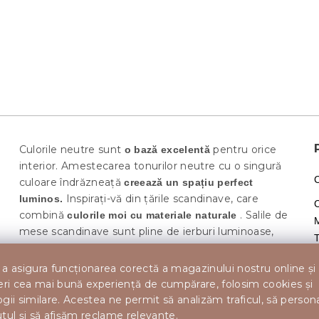
Culorile neutre sunt
pentru orice
o bază excelentă
interior. Amestecarea tonurilor neutre cu o singură
culoare îndrăzneață
creează un spațiu perfect
Inspirați-vă din țările scandinave, care
luminos.
combină
. Salile de
culorile moi cu materiale naturale
M
mese scandinave sunt pline de ierburi luminoase,
T
proaspete și sunt, de asemenea, complet funcționale
și practice.
Scaunul de sufragerie din catifea turcoaz
a asigura funcționarea corectă a magazinului nostru online și
va deveni un decor al sufragerii. Completați
MILA
eri cea mai bună experiență de cumpărare, folosim cookies și
scaunele cu
În
o masă din lemn deschis la culoare.
gii similare. Acestea ne permit să analizăm traficul, să perso
sala de mese, mizați pe accesorii moderate care sunt
tul și să afișăm reclame relevante.