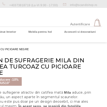
info@scandishop.ro
+40373818719
(Lu-Vi 9:00 - 17:00)
CO
DE
Autentificare
CU
inat Interior
Mobila pentru hol
Accesorii si decoratiuni
Coş gol
 CU PICIOARE NEGRE
 DE SUFRAGERIE MILA DIN
EA TURCOAZ CU PICIOARE
E
ducere -10%
NUS10"
 sufragerie atractiv din catifea mată
aduce, prin
Mila
său, un aspect aparte în segmentul scaunelor.
nu este pus doar pe un design deosebit, ci mai ales
tul maxim.
În acest sens, se inspiră din fotoliile