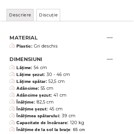
Descriere
Discuţie
MATERIAL
Gri deschis
Plastic:
DIMENSIUNI
54 cm
Lățime:
30 - 46 cm
Lățime șezut:
52,5 cm
Lățime spătar:
55 cm
Adâncime:
41 cm
Adâncime șezut:
82,5 cm
Înălțime:
45 cm
Înălțime șezut:
39 cm
Înălțimea spătarului:
120 kg
Capacitate de încărcare:
Înălțime de la sol la brațe
: 65 cm