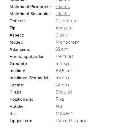
Plastic
Materialul Picioarelor
:
Plastic
Materialul Scaunului
:
Cu cotiere
Cotiere
:
Asezare
Tip
:
Clasic
Aspect
:
Monocrom
Model
:
55 cm
Adancime
:
Perforat
Forma spatarului
:
4,4 kg
Greutate
:
82,5 cm
Inaltime
:
45 cm
Inaltimea Scaunului
:
54 cm
Latime
:
Stivuibil
Pliabil
:
Fixa
Pozitionare
:
Nu
Rotativ
:
Modern
Stil
:
Patru Picioare
Tip picioare
: