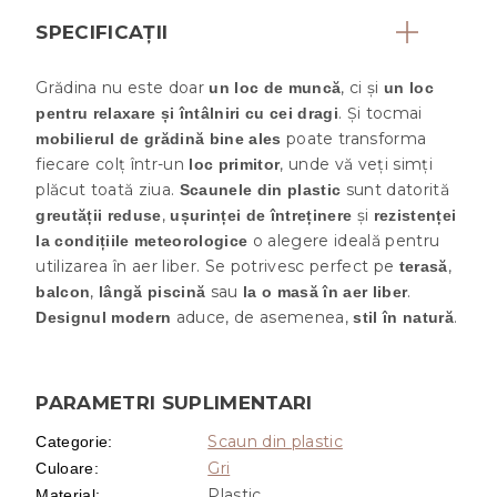
SPECIFICAȚII
Grădina nu este doar
, ci și
un loc de muncă
un loc
. Și tocmai
pentru relaxare și întâlniri cu cei dragi
poate transforma
mobilierul de grădină bine ales
fiecare colț într-un
, unde vă veți simți
loc primitor
plăcut toată ziua.
sunt datorită
Scaunele din plastic
,
și
greutății reduse
ușurinței de întreținere
rezistenței
o alegere ideală pentru
la condițiile meteorologice
utilizarea în aer liber. Se potrivesc perfect pe
,
terasă
,
sau
.
balcon
lângă piscină
la o masă în aer liber
aduce, de asemenea,
.
Designul modern
stil în natură
PARAMETRI SUPLIMENTARI
Scaun din plastic
Categorie
:
Gri
Culoare
:
Plastic
Material
: