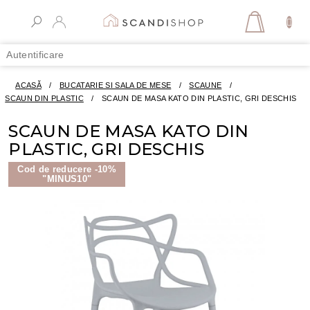
Treci
la
COŞ
conținut
DE
Autentificare
CUMPĂR
ACASĂ
/
BUCATARIE SI SALA DE MESE
/
SCAUNE
/
SCAUN DIN PLASTIC
/
SCAUN DE MASA KATO DIN PLASTIC, GRI DESCHIS
SCAUN DE MASA KATO DIN
PLASTIC, GRI DESCHIS
Cod de reducere -10%
"MINUS10"