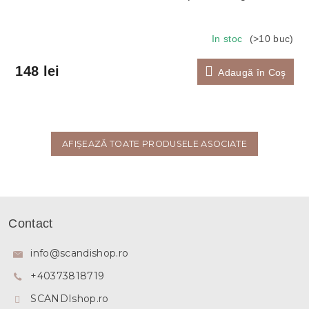
In stoc
(>10 buc)
148 lei
Adaugă în Coş
AFIŞEAZĂ TOATE PRODUSELE ASOCIATE
S
u
Contact
b
s
info
@
scandishop.ro
o
+40373818719
l
SCANDIshop.ro