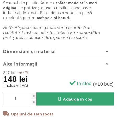
Scaunul din plastic Kato cu
spătar modelat în mod
se potrivește ușor cu stilul scandinav și
original
industrial de locuit. Este, de asemenea, o piesă
excelentă pentru
cafenele și baruri.
Notă: Afișarea culorii poate varia ușor față de
realitate. Plasticul nu este stabil UV, recomandăm
protejarea scaunelor de expunerea la soare.
Dimensiuni și material
Alte informații
–40 %
247 lei
148 lei
In stoc
(>10 buc)
Adăuga în coş
Opțiuni de transport