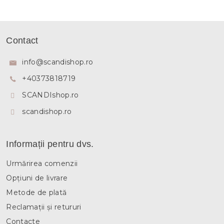
S
u
Contact
b
s
info
@
scandishop.ro
o
+40373818719
l
SCANDIshop.ro
scandishop.ro
Informații pentru dvs.
Urmărirea comenzii
Opțiuni de livrare
Metode de plată
Reclamații și retururi
Contacte