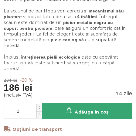
La scaunul de bar Hoga veți aprecia și
mecanismul său
și posibilitatea de a seta
. Întregul
pivotant
4 înălțimi
scaun este dominat de un
picior metalic negru cu
, care asigură un confort ridicat în
suport pentru picioare
timpul șederii. La fel de elegant este și suprafața de
ședere modelată din
cu o suprafață
piele ecologică
netedă.
În plus,
este cu adevărat
întreținerea pielii ecologice
foarte ușoară. Este suficient să ștergeți cu o cârpă
umedă.
–20 %
234 lei
186 lei
14 zile
Adăuga în coş
Opțiuni de transport