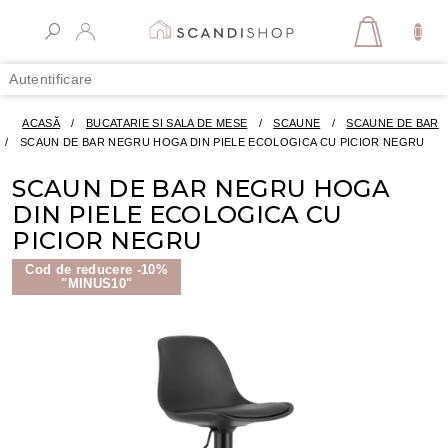
Treci
la
COŞ
conținut
DE
Autentificare
CUMPĂR
ACASĂ
/
BUCATARIE SI SALA DE MESE
/
SCAUNE
/
SCAUNE DE BAR
/
SCAUN DE BAR NEGRU HOGA DIN PIELE ECOLOGICA CU PICIOR NEGRU
SCAUN DE BAR NEGRU HOGA
DIN PIELE ECOLOGICA CU
PICIOR NEGRU
Cod de reducere -10%
"MINUS10"