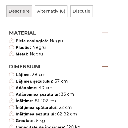
Descriere
Alternativ (6)
Discuţie
MATERIAL
Negru
Piele ecologică:
Negru
Plastic:
Negru
Metal:
DIMENSIUNI
38 cm
Lățime:
37 cm
Lățimea șezutului:
40 cm
Adâncime:
33 cm
Adâncimea șezutului:
81-102 cm
Înălțime:
22 cm
Înălțimea spătarului:
62-82 cm
Înălțimea șezutului:
5 kg
Greutate:
120 kg
Capacitate de încărcare: