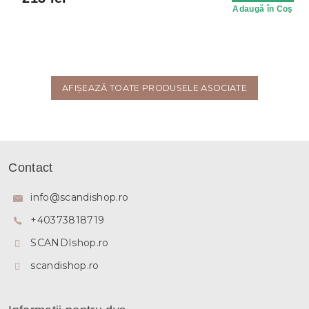
Adaugă în Coş
AFIŞEAZĂ TOATE PRODUSELE ASOCIATE
S
u
Contact
b
s
info
@
scandishop.ro
o
+40373818719
l
SCANDIshop.ro
scandishop.ro