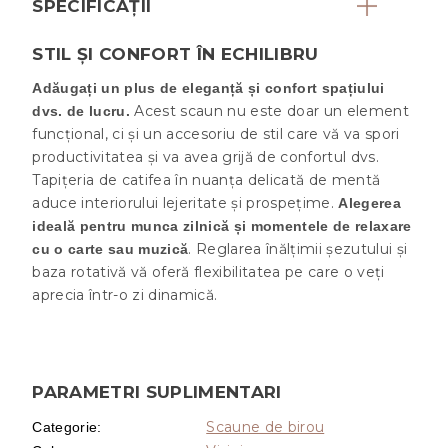
SPECIFICAȚII
STIL ȘI CONFORT ÎN ECHILIBRU
Adăugați un plus de eleganță și confort spațiului
Acest scaun nu este doar un element
dvs. de lucru.
funcțional, ci și un accesoriu de stil care vă va spori
productivitatea și va avea grijă de confortul dvs.
Tapițeria de catifea în nuanța delicată de mentă
aduce interiorului lejeritate și prospețime.
Alegerea
ideală pentru munca zilnică și momentele de relaxare
. Reglarea înălțimii șezutului și
cu o carte sau muzică
baza rotativă vă oferă flexibilitatea pe care o veți
aprecia într-o zi dinamică.
PARAMETRI SUPLIMENTARI
Scaune de birou
Categorie
: