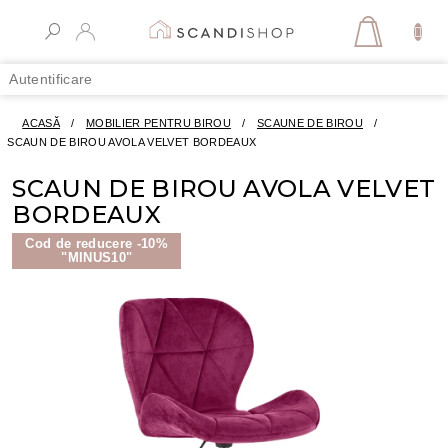
Treci
la
COŞ
conținut
DE
Autentificare
CUMPĂR
ACASĂ
/
MOBILIER PENTRU BIROU
/
SCAUNE DE BIROU
/
SCAUN DE BIROU AVOLA VELVET BORDEAUX
SCAUN DE BIROU AVOLA VELVET
BORDEAUX
Cod de reducere -10%
"MINUS10"