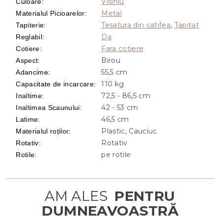
Visiniu
Culoare
:
Metal
Materialul Picioarelor
:
Tesatura din catifea
,
Tapitat
Tapiterie
:
Da
Reglabil
:
Fara cotiere
Cotiere
:
Birou
Aspect
:
55,5 cm
Adancime
:
110 kg
Capacitate de incarcare
:
72,5 - 86,5 cm
Inaltime
:
42 - 53 cm
Inaltimea Scaunului
:
46,5 cm
Latime
:
Plastic, Cauciuc
Materialul roților
:
Rotativ
Rotativ
:
pe rotile
Rotile
: