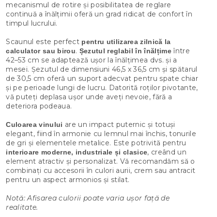
mecanismul de rotire și posibilitatea de reglare
continuă a înălțimii oferă un grad ridicat de confort în
timpul lucrului.
Scaunul este perfect
pentru utilizarea zilnică la
.
între
calculator sau birou
Șezutul reglabil în înălțime
42–53 cm se adaptează ușor la înălțimea dvs. și a
mesei. Șezutul de dimensiuni 46,5 x 36,5 cm și spătarul
de 30,5 cm oferă un suport adecvat pentru spate chiar
și pe perioade lungi de lucru. Datorită roților pivotante,
vă puteți deplasa ușor unde aveți nevoie, fără a
deteriora podeaua.
are un impact puternic și totuși
Culoarea vinului
elegant, fiind în armonie cu lemnul mai închis, tonurile
de gri și elementele metalice. Este potrivită pentru
, creând un
interioare moderne, industriale și clasice
element atractiv și personalizat. Vă recomandăm să o
combinați cu accesorii în culori aurii, crem sau antracit
pentru un aspect armonios și stilat.
Notă: Afisarea culorii poate varia ușor față de
realitate.