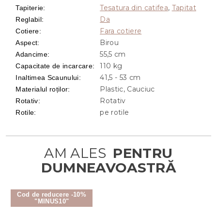
Tesatura din catifea
,
Tapitat
Tapiterie
:
Da
Reglabil
:
Fara cotiere
Cotiere
:
Birou
Aspect
:
55,5 cm
Adancime
:
110 kg
Capacitate de incarcare
:
41,5 - 53 cm
Inaltimea Scaunului
:
Plastic, Cauciuc
Materialul roților
:
Rotativ
Rotativ
:
pe rotile
Rotile
:
Cod de reducere -10%
"MINUS10"