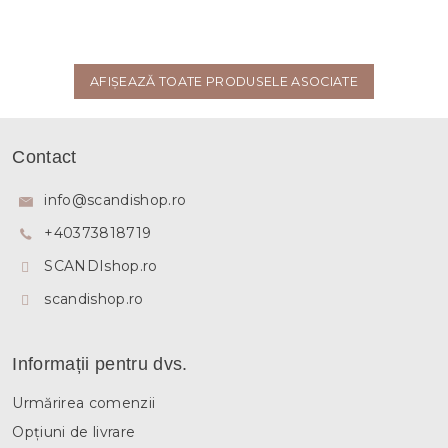
AFIŞEAZĂ TOATE PRODUSELE ASOCIATE
S
u
Contact
b
s
info
@
scandishop.ro
o
+40373818719
l
SCANDIshop.ro
scandishop.ro
Informații pentru dvs.
Urmărirea comenzii
Opțiuni de livrare