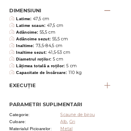
DIMENSIUNI
47,5 cm
Latime:
47,5 cm
Latime scaun:
55,5 cm
Adâncime:
55,5 cm
Adâncime sezut:
73,5-84,5 cm
Inaltime:
41,5-53 cm
Inaltime sezut:
5 cm
Diametrul roților:
5 cm
Lățimea totală a roților:
110 kg
Capacitate de încărcare:
EXECUŢIE
PARAMETRI SUPLIMENTARI
Scaune de birou
Categorie
:
Alb
,
Gri
Culoare
:
Metal
Materialul Picioarelor
: