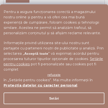
Pentru a asigura funcționarea corectă a magazinului
nostru online și pentru a vă oferi cea mai bună
experiență de cumpărare, folosim cookies și tehnologii
similare. Acestea ne permit să analizăm traficul, să
personalizăm conținutul și să afișăm reclame relevante.
Informațiile privind utilizarea site-ului nostru sunt
partajate cu partenerii noștri de publicitate și analiză. Prin
selectarea „
” vă exprimați acordul pentru
Acceptă toate
procesarea tuturor tipurilor opționale de cookies.
Setările
pentru cookies
pot fi personalizate sau cookies pot fi
complet
refuzate
în „Setările pentru cookies”. Mai multe informații în
Protecția datelor cu caracter personal
.
Drepturi de autor 2026
Scandishop.ro
. Toate drepturile
Editați setările cookie-urilor
rezervate.
Setări