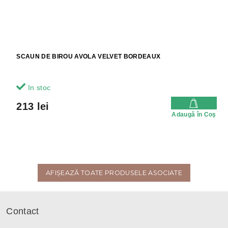
SCAUN DE BIROU AVOLA VELVET BORDEAUX
In stoc
213 lei
Adaugă în Coş
AFIŞEAZĂ TOATE PRODUSELE ASOCIATE
S
u
Contact
b