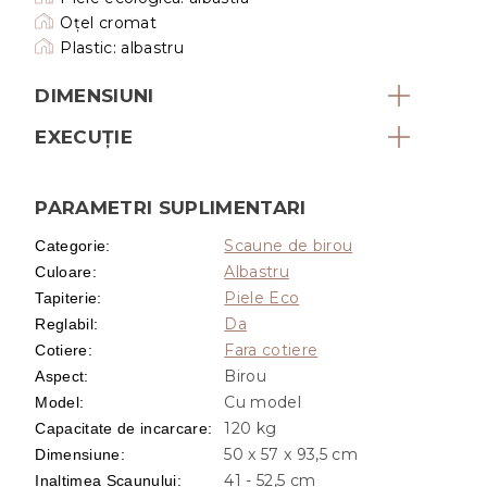
Oțel cromat
Plastic: albastru
DIMENSIUNI
EXECUŢIE
PARAMETRI SUPLIMENTARI
Scaune de birou
Categorie
:
Albastru
Culoare
:
Piele Eco
Tapiterie
:
Da
Reglabil
:
Fara cotiere
Cotiere
:
Birou
Aspect
:
Cu model
Model
:
120 kg
Capacitate de incarcare
:
50 x 57 x 93,5 cm
Dimensiune
:
41 - 52,5 cm
Inaltimea Scaunului
: