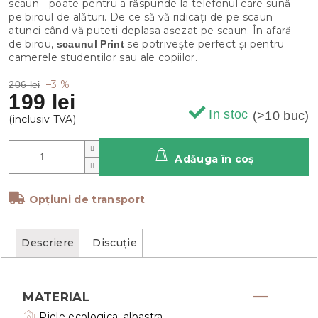
scaun - poate pentru a răspunde la telefonul care sună
pe biroul de alături. De ce să vă ridicați de pe scaun
atunci când vă puteți deplasa așezat pe scaun. În afară
de birou,
se potrivește perfect și pentru
scaunul Print
camerele studenților sau ale copiilor.
–3 %
206 lei
199 lei
In stoc
(>10 buc)
Adăuga în coş
Opțiuni de transport
Descriere
Discuţie
MATERIAL
Piele ecologica: albastra