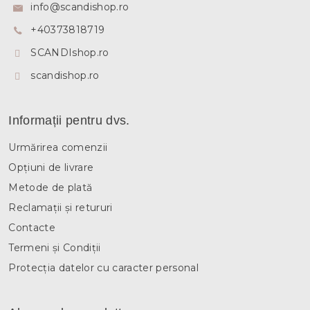
s
info
@
scandishop.ro
o
+40373818719
l
SCANDIshop.ro
scandishop.ro
Informații pentru dvs.
Urmărirea comenzii
Opțiuni de livrare
Metode de plată
Reclamații și retururi
Contacte
Termeni și Condiții
Protecția datelor cu caracter personal