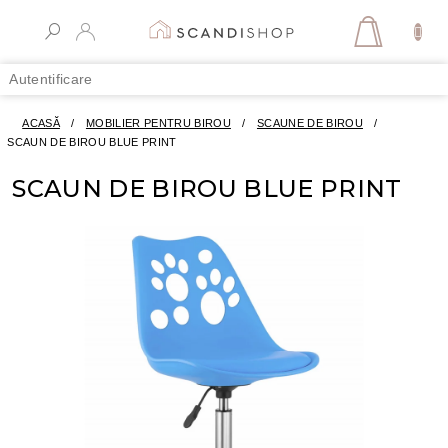
Treci
la
COŞ
conținut
DE
Autentificare
CUMPĂR
ACASĂ
/
MOBILIER PENTRU BIROU
/
SCAUNE DE BIROU
/
SCAUN DE BIROU BLUE PRINT
SCAUN DE BIROU BLUE PRINT