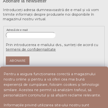
Abonare la newsletter
Introduceţi adresa dumneavoastră de e-mail şi vă vom
trimite informaţii despre produsele noi disponibile în
magazinul nostru virtual.
Adresă de e-mail
Prin introducerea e-mailului dvs., sunteți de acord cu
termenii de confidențialitate
ABONARE
Pentru a asigura funcționarea corectă a magazinului
nostru online și pentru a vă oferi cea mai bună
experiență de cumpărare, folosim cookies și tehnologii
similare. Acestea ne permit să analizăm traficul, să
personalizăm conținutul și să afișăm reclame relevante.
Informațiile privind utilizarea site-ului nostru sunt