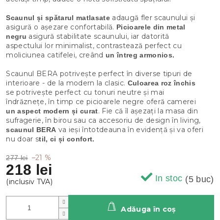
adaugă fler scaunului și
Scaunul și spătarul matlasate
asigură o așezare confortabilă.
Picioarele din metal
asigură stabilitate scaunului, iar datorită
negru
aspectului lor minimalist, contrastează perfect cu
moliciunea catifelei, creând
un întreg armonios.
Scaunul BERA potrivește perfect în diverse tipuri de
interioare - de la modern la clasic.
Culoarea roz închis
se
potrivește perfect cu tonuri neutre și mai
îndrăznețe, în timp ce picioarele negre oferă camerei
. Fie că îl așezați la masa din
un aspect modern și curat
sufragerie, în birou sau ca accesoriu de design în living,
va ieși întotdeauna în evidență și va oferi
scaunul BERA
nu doar s
til, ci și confort.
–21 %
277 lei
218 lei
In stoc
(5 buc)
Adăuga în coş