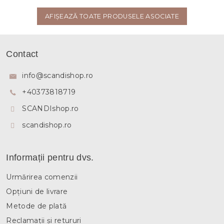
AFIŞEAZĂ TOATE PRODUSELE ASOCIATE
S
u
Contact
b
s
info
@
scandishop.ro
o
+40373818719
l
SCANDIshop.ro
scandishop.ro
Informații pentru dvs.
Urmărirea comenzii
Opțiuni de livrare
Metode de plată
Reclamații și retururi