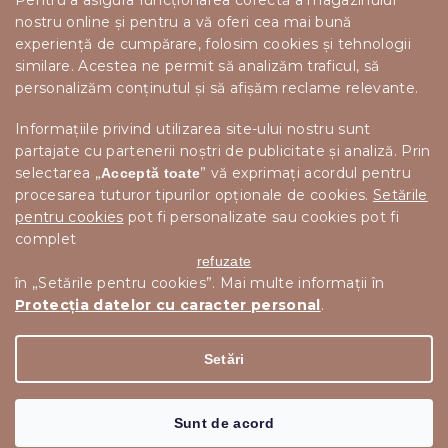
Pentru a asigura funcționarea corectă a magazinului
nostru online și pentru a vă oferi cea mai bună
experiență de cumpărare, folosim cookies și tehnologii
similare. Acestea ne permit să analizăm traficul, să
personalizăm conținutul și să afișăm reclame relevante.
Informațiile privind utilizarea site-ului nostru sunt
partajate cu partenerii noștri de publicitate și analiză. Prin
selectarea „
” vă exprimați acordul pentru
Acceptă toate
procesarea tuturor tipurilor opționale de cookies.
Setările
pentru cookies
pot fi personalizate sau cookies pot fi
complet
refuzate
în „Setările pentru cookies”. Mai multe informații în
Protecția datelor cu caracter personal
.
Drepturi de autor 2026
Scandishop.ro
. Toate drepturile
Editați setările cookie-urilor
rezervate.
Setări
Creat de Shoptet Premium
Sunt de acord