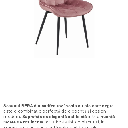
Scaunul BERA din catifea roz închis cu picioare negre
este o combinație perfectă de eleganță și design
modern.
într-o
Suprafața sa elegantă catifelată
nuanță
arată irezistibil de plăcut și, în
moale de roz închis
același timp, aduce o notă sofisticată spațiului.