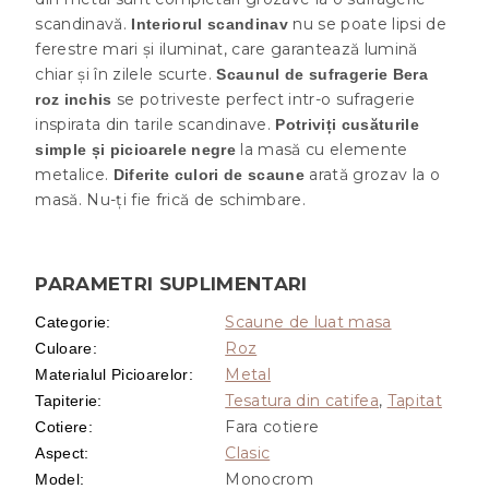
scandinavă.
nu se poate lipsi de
Interiorul scandinav
ferestre mari și iluminat, care garantează lumină
chiar și în zilele scurte.
Scaunul de sufragerie Bera
se potriveste perfect intr-o sufragerie
roz inchis
inspirata din tarile scandinave.
Potriviți cusăturile
la masă cu elemente
simple și picioarele negre
metalice.
arată grozav la o
Diferite culori de scaune
masă. Nu-ți fie frică de schimbare.
PARAMETRI SUPLIMENTARI
Scaune de luat masa
Categorie
:
Roz
Culoare
:
Metal
Materialul Picioarelor
:
Tesatura din catifea
,
Tapitat
Tapiterie
:
Fara cotiere
Cotiere
:
Clasic
Aspect
:
Monocrom
Model
: