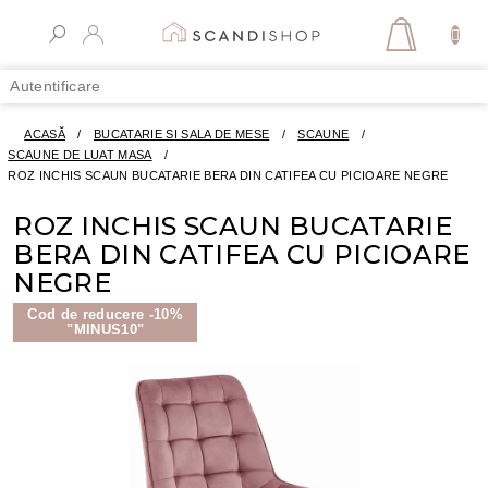
Treci
la
COŞ
conținut
DE
Autentificare
CUMPĂR
ACASĂ
/
BUCATARIE SI SALA DE MESE
/
SCAUNE
/
SCAUNE DE LUAT MASA
/
ROZ INCHIS SCAUN BUCATARIE BERA DIN CATIFEA CU PICIOARE NEGRE
ROZ INCHIS SCAUN BUCATARIE
BERA DIN CATIFEA CU PICIOARE
NEGRE
Cod de reducere -10%
"MINUS10"