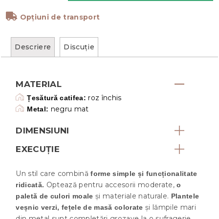
Opțiuni de transport
Descriere
Discuţie
MATERIAL
roz închis
Țesătură catifea:
negru mat
Metal:
DIMENSIUNI
EXECUŢIE
Un stil care combină
forme simple și funcționalitate
Optează pentru accesorii moderate,
ridicată.
o
și materiale naturale.
paletă de culori moale
Plantele
și lămpile mari
veșnic verzi, fețele de masă colorate
din metal sunt completări grozave la o sufragerie