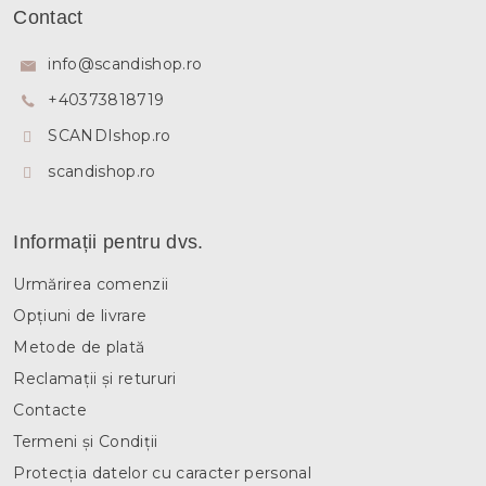
u
Contact
b
s
info
@
scandishop.ro
o
+40373818719
l
SCANDIshop.ro
scandishop.ro
Informații pentru dvs.
Urmărirea comenzii
Opțiuni de livrare
Metode de plată
Reclamații și retururi
Contacte
Termeni și Condiții
Protecția datelor cu caracter personal