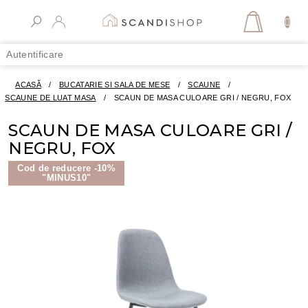
Treci
la
COŞ
conținut
DE
Autentificare
CUMPĂR
ACASĂ
/
BUCATARIE SI SALA DE MESE
/
SCAUNE
/
SCAUNE DE LUAT MASA
/
SCAUN DE MASA CULOARE GRI / NEGRU, FOX
SCAUN DE MASA CULOARE GRI /
NEGRU, FOX
Cod de reducere -10%
"MINUS10"