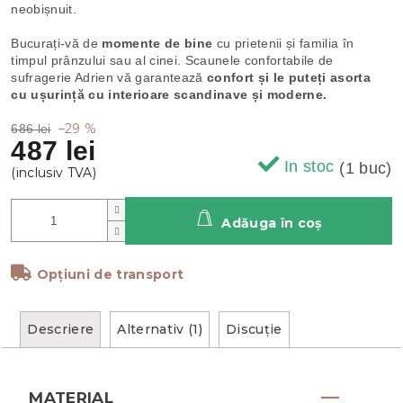
neobișnuit.
Bucurați-vă de
momente de bine
cu prietenii și familia în
timpul prânzului sau al cinei. Scaunele confortabile de
sufragerie Adrien vă garantează
confort și le puteți asorta
cu ușurință cu interioare scandinave și moderne.
–29 %
686 lei
487 lei
In stoc
(1 buc)
Adăuga în coş
Opțiuni de transport
Descriere
Alternativ (1)
Discuţie
MATERIAL