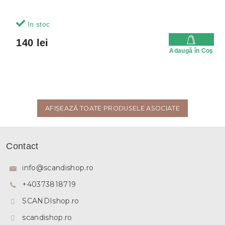
In stoc
140 lei
Adaugă în Coş
AFIŞEAZĂ TOATE PRODUSELE ASOCIATE
S
u
Contact
b
s
info
@
scandishop.ro
o
+40373818719
l
SCANDIshop.ro
scandishop.ro