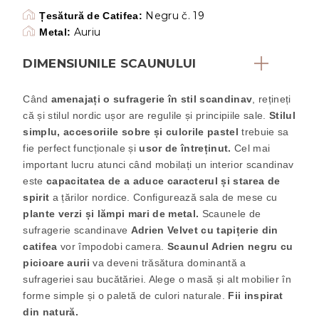
Negru č. 19
Țesătură de Catifea:
Auriu
Metal:
DIMENSIUNILE SCAUNULUI
Când
amenajați o sufragerie în stil scandinav
, rețineți
că și stilul nordic ușor are regulile și principiile sale.
Stilul
simplu, accesoriile sobre și culorile pastel
trebuie sa
fie perfect funcționale și
usor de întreținut.
Cel mai
important lucru atunci când mobilați un interior scandinav
este
capacitatea de a aduce caracterul și starea de
spirit
a țărilor nordice. Configurează sala de mese cu
plante verzi și lămpi mari de metal.
Scaunele de
sufragerie scandinave
Adrien Velvet cu tapițerie din
catifea
vor împodobi camera.
Scaunul Adrien negru cu
picioare aurii
va deveni trăsătura dominantă a
sufrageriei sau bucătăriei. Alege o masă și alt mobilier în
forme simple și o paletă de culori naturale.
Fii inspirat
din natură.