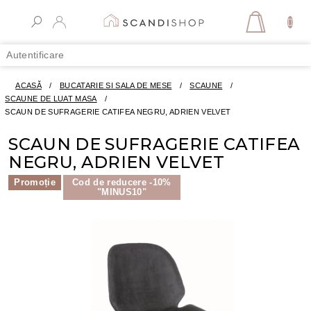
Treci
la
COŞ
conținut
DE
Autentificare
CUMPĂR
ACASĂ
/
BUCATARIE SI SALA DE MESE
/
SCAUNE
/
SCAUNE DE LUAT MASA
/
SCAUN DE SUFRAGERIE CATIFEA NEGRU, ADRIEN VELVET
SCAUN DE SUFRAGERIE CATIFEA
NEGRU, ADRIEN VELVET
Promoție
Cod de reducere -10%
"MINUS10"