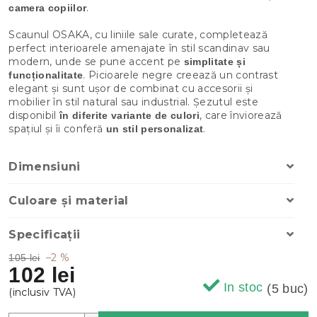
.
camera copiilor
Scaunul OSAKA, cu liniile sale curate, completează
perfect interioarele amenajate în stil scandinav sau
modern, unde se pune accent pe
simplitate și
. Picioarele negre creează un contrast
funcționalitate
elegant și sunt ușor de combinat cu accesorii și
mobilier în stil natural sau industrial. Șezutul este
disponibil
, care înviorează
în diferite variante de culori
spațiul și îi conferă
.
un stil personalizat
Dimensiuni
Culoare și material
Specificații
–2 %
105 lei
102 lei
In stoc
(5 buc)