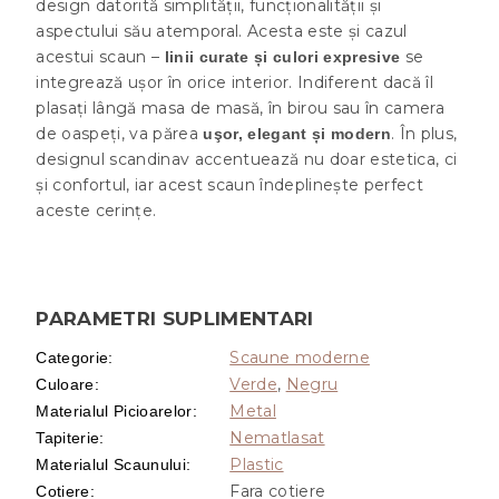
design datorită simplității, funcționalității și
aspectului său atemporal. Acesta este și cazul
acestui scaun –
se
linii curate și culori expresive
integrează ușor în orice interior. Indiferent dacă îl
plasați lângă masa de masă, în birou sau în camera
de oaspeți, va părea
. În plus,
uşor, elegant și modern
designul scandinav accentuează nu doar estetica, ci
și confortul, iar acest scaun îndeplinește perfect
aceste cerințe.
PARAMETRI SUPLIMENTARI
Scaune moderne
Categorie
:
Verde
,
Negru
Culoare
:
Metal
Materialul Picioarelor
:
Nematlasat
Tapiterie
:
Plastic
Materialul Scaunului
:
Fara cotiere
Cotiere
: