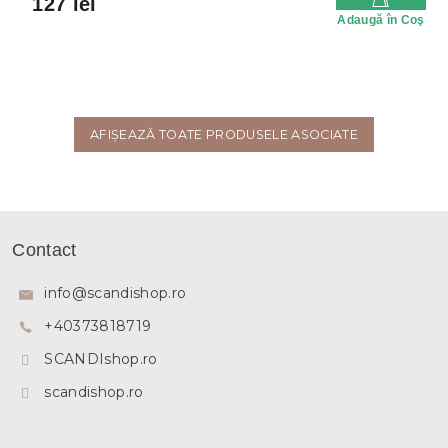
127 lei
Adaugă în Coş
AFIŞEAZĂ TOATE PRODUSELE ASOCIATE
S
u
Contact
b
s
info
@
scandishop.ro
o
+40373818719
l
SCANDIshop.ro
scandishop.ro