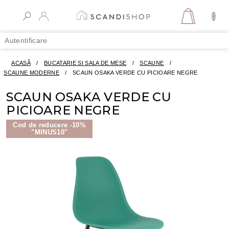
Treci
la
COŞ
conținut
DE
Autentificare
CUMPĂR
ACASĂ
/
BUCATARIE SI SALA DE MESE
/
SCAUNE
/
SCAUNE MODERNE
/
SCAUN OSAKA VERDE CU PICIOARE NEGRE
SCAUN OSAKA VERDE CU
PICIOARE NEGRE
Cod de reducere -10%
"MINUS10"