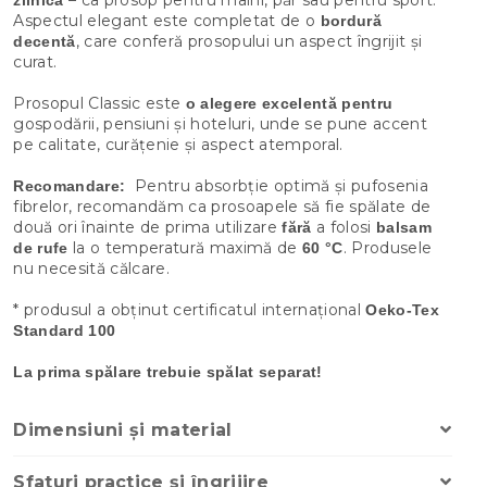
Aspectul elegant este completat de o
bordură
, care conferă prosopului un aspect îngrijit și
decentă
curat.
Prosopul Classic este
o alegere excelentă pentru
gospodării, pensiuni și hoteluri, unde se pune accent
pe calitate, curățenie și aspect atemporal.
Pentru absorbție optimă și pufosenia
Recomandare:
fibrelor, recomandăm ca prosoapele să fie spălate de
două ori înainte de prima utilizare
a folosi
fără
balsam
la o temperatură maximă de
. Produsele
de rufe
60 °C
nu necesită călcare.
* produsul a obținut certificatul internațional
Oeko-Tex
Standard 100
La prima spălare trebuie spălat separat!
Dimensiuni și material
Sfaturi practice și îngrijire