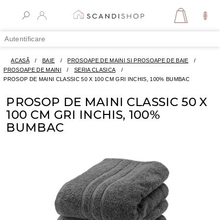
Treci
la
COŞ
conținut
DE
Autentificare
CUMPĂR
ACASĂ
/
BAIE
/
PROSOAPE DE MAINI SI PROSOAPE DE BAIE
/
PROSOAPE DE MAINI
/
SERIA CLASICA
/
PROSOP DE MAINI CLASSIC 50 X 100 CM GRI INCHIS, 100% BUMBAC
PROSOP DE MAINI CLASSIC 50 X
100 CM GRI INCHIS, 100%
BUMBAC