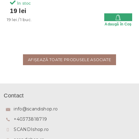
In stoc
19 lei
Evaluare
19 lei / 1 buc.
Adaugă în Coş
preţ:
AFIŞEAZĂ TOATE PRODUSELE ASOCIATE
S
u
Contact
b
s
info
@
scandishop.ro
o
+40373818719
l
SCANDIshop.ro