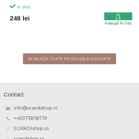
In stoc
248 lei
Adaugă în Coş
AFIŞEAZĂ TOATE PRODUSELE ASOCIATE
S
u
Contact
b
s
info
@
scandishop.ro
o
+40373818719
l
SCANDIshop.ro
scandishop.ro