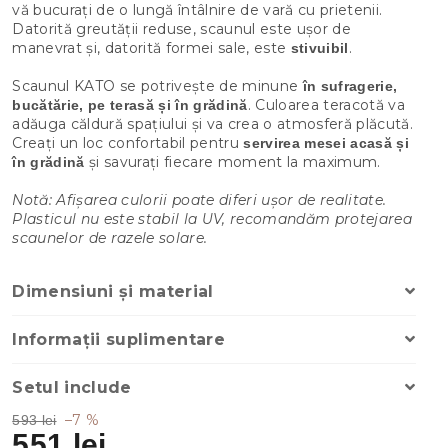
vă bucurați de o lungă întâlnire de vară cu prietenii.
Datorită greutății reduse, scaunul este ușor de
manevrat și, datorită formei sale, este
.
stivuibil
Scaunul KATO se potrivește de minune
în sufragerie,
. Culoarea teracotă va
bucătărie, pe terasă și în grădină
adăuga căldură spațiului și va crea o atmosferă plăcută.
Creați un loc confortabil pentru
servirea mesei acasă și
și savurați fiecare moment la maximum.
în grădină
Notă: Afișarea culorii poate diferi ușor de realitate.
Plasticul nu este stabil la UV, recomandăm protejarea
scaunelor de razele solare.
Dimensiuni și material
Informații suplimentare
Setul include
–7 %
593 lei
551 lei