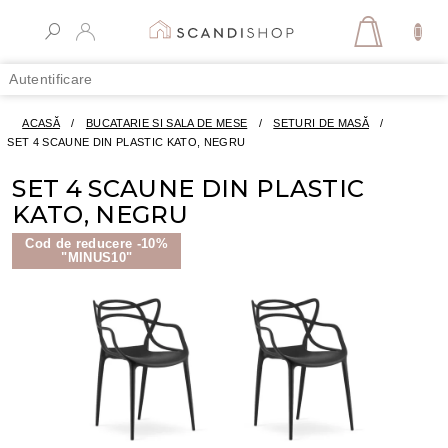
Treci
la
COŞ
conținut
DE
Autentificare
CUMPĂR
ACASĂ
/
BUCATARIE SI SALA DE MESE
/
SETURI DE MASĂ
/
SET 4 SCAUNE DIN PLASTIC KATO, NEGRU
SET 4 SCAUNE DIN PLASTIC
KATO, NEGRU
Cod de reducere -10%
"MINUS10"