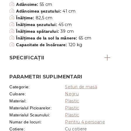
55 cm
Adâncime:
41 cm
Adâncimea șezutului:
82,5 cm
Înălțime:
45 cm
Înălțimea șezutului:
39 cm
Înălțimea spătarului:
65 cm
Înălțimea de la sol la mânere:
120 kg
Capacitate de încărcare:
SPECIFICAȚII
PARAMETRI SUPLIMENTARI
Seturi de masă
Categorie
:
Negru
Culoare
:
Plastic
Material
:
Plastic
Materialul Picioarelor
:
Plastic
Materialul Scaunului
:
Pentru 4 persoane
Numar de locuri
:
Cu cotiere
Cotiere
: