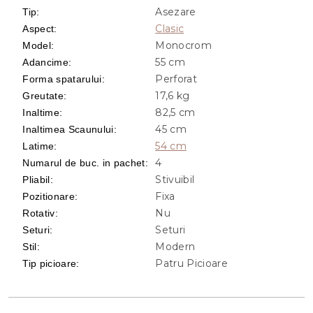
Asezare
Tip
:
Clasic
Aspect
:
Monocrom
Model
:
55 cm
Adancime
:
Perforat
Forma spatarului
:
17,6 kg
Greutate
:
82,5 cm
Inaltime
:
45 cm
Inaltimea Scaunului
:
54 cm
Latime
:
4
Numarul de buc. in pachet
:
Stivuibil
Pliabil
:
Fixa
Pozitionare
:
Nu
Rotativ
:
Seturi
Seturi
:
Modern
Stil
:
Patru Picioare
Tip picioare
: