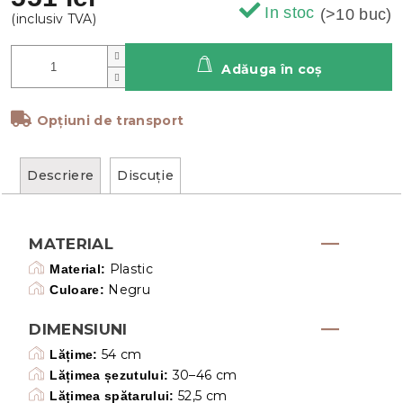
In stoc
(>10 buc)
Adăuga în coş
Opțiuni de transport
Descriere
Discuţie
MATERIAL
Plastic
Material:
Negru
Culoare:
DIMENSIUNI
54 cm
Lățime:
30–46 cm
Lățimea șezutului:
52,5 cm
Lățimea spătarului: