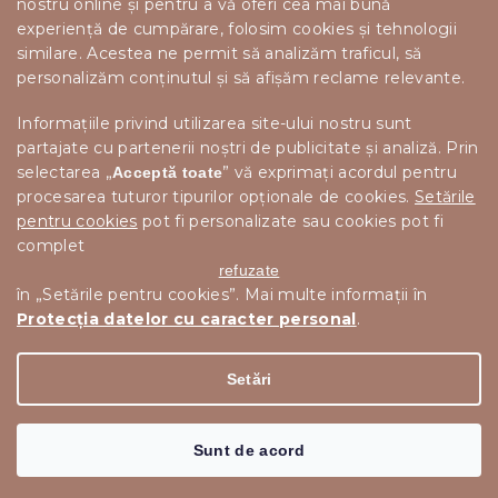
nostru online și pentru a vă oferi cea mai bună
experiență de cumpărare, folosim cookies și tehnologii
similare. Acestea ne permit să analizăm traficul, să
personalizăm conținutul și să afișăm reclame relevante.
Informațiile privind utilizarea site-ului nostru sunt
partajate cu partenerii noștri de publicitate și analiză. Prin
selectarea „
” vă exprimați acordul pentru
Acceptă toate
procesarea tuturor tipurilor opționale de cookies.
Setările
pentru cookies
pot fi personalizate sau cookies pot fi
complet
refuzate
în „Setările pentru cookies”. Mai multe informații în
Protecția datelor cu caracter personal
.
Drepturi de autor 2026
Scandishop.ro
. Toate drepturile
Editați setările cookie-urilor
rezervate.
Setări
Creat de Shoptet Premium
Sunt de acord