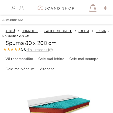
Treci
la
COŞ
conținut
DE
Autentificare
CUMPĂR
ACASĂ
/
DORMITOR
/
SALTELE SI LAMELE
/
SALTEA
/
SPUMA
/
SPUMA 80 X 200 CM
Spuma 80 x 200 cm
★★★★★
★★★★★
5,0
din 2 recenzii
S
e
Vă recomandăm
Cele mai ieftine
Cele mai scumpe
l
Cele mai vândute
Alfabetic
e
c
t
L
a
i
r
s
e
t
a
ă
p
p