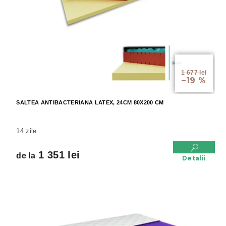
r
r
o
o
d
d
u
u
s
s
u
e
de la
l
1 677 lei
–19 %
u
i
SALTEA ANTIBACTERIANA LATEX, 24CM 80X200 CM
14 zile
1 351 lei
de la
Detalii