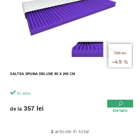
de la
709 lei
până la
–49 %
SALTEA SPUMA DELUXE 80 X 200 CM
In stoc
357 lei
de la
Detalii
articole în total
2
C
o