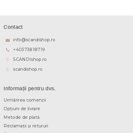
n
t
r
S
o
u
l
Contact
b
u
l
s
info
@
scandishop.ro
l
o
i
+40373818719
l
s
t
SCANDIshop.ro
ă
r
scandishop.ro
i
l
o
Informații pentru dvs.
r
Urmărirea comenzii
Opțiuni de livrare
Metode de plată
Reclamații și retururi