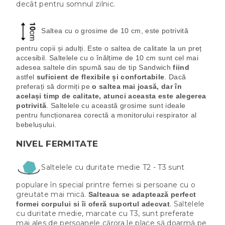
decât pentru somnul zilnic.
Saltea cu o grosime de 10 cm, este potrivită
pentru copii și adulți. Este o saltea de calitate la un preț
accesibil. Saltelele cu o înălțime de 10 cm sunt cel mai
adesea saltele din spumă sau de tip Sandwich
fiind
astfel
suficient de flexibile și confortabile
. Dacă
preferați să dormiți pe
o saltea mai joasă, dar în
același timp de calitate, atunci aceasta este alegerea
potrivită
. Saltelele cu această grosime sunt ideale
pentru funcționarea corectă a monitorului respirator al
bebelușului.
NIVEL FERMITATE
Saltelele cu duritate medie T2 - T3 sunt
populare în special printre femei si persoane cu o
greutate mai mică.
Salteaua se adaptează perfect
. Saltelele
formei corpului si îi oferă suportul adecvat
cu duritate medie, marcate cu T3, sunt preferate
mai ales de persoanele cărora le place să doarmă pe