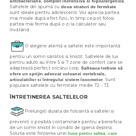
.
antibacteriane, complet inofensivă si hipoalergenică
Saltelele din spumă cu
doua straturi de fermitate
sunt ideale pentru adolescenti. Vor aprecia partea
mai moale după efort fizic, în timp ce pot folosi
partea mai ferma după o zi la calculator sau
învătând.
O alegere atentă a saltelei este importantă
pentru un somn sănătos si linistit. Saltelele de lux
pentru adulti au între 5 si 7 zone de confort care se
adaptează perfect oricărui corp.
Salteaua trebuie să
ofere un sprijin adecvat coloanei vertebrale,
. Sunt
articulatiilor si întregului sistem locomotor
populare saltelele cu fermitate medie T2 - T3.
ÎNTRETINEREA SALTELELOR
Prelungiti durata de folosintă a saltelei si
preveniti o posibilă contaminare pentru a beneficia
de un somn linistit în conditii de igienă deplină.
Solutia este folosirea unei
huse pentru saltea, care