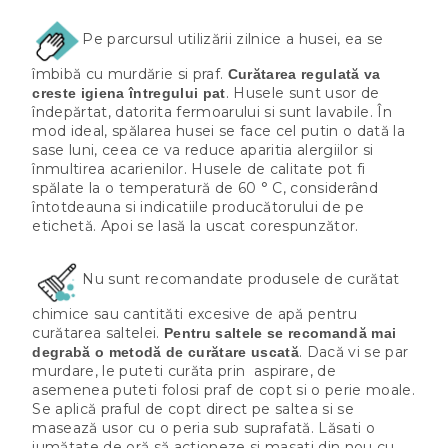
Pe parcursul utilizării zilnice a husei, ea se
îmbibă cu murdărie si praf.
Curătarea regulată va
. Husele sunt usor de
creste igiena întregului pat
îndepărtat, datorita fermoarului si sunt lavabile. În
mod ideal, spălarea husei se face cel putin o dată la
sase luni, ceea ce va reduce aparitia alergiilor si
înmultirea acarienilor. Husele de calitate pot fi
spălate la o temperatură de 60 ° C, considerând
întotdeauna si indicatiile producătorului de pe
etichetă. Apoi se lasă la uscat corespunzător.
Nu sunt recomandate produsele de curătat
chimice sau cantităti excesive de apă pentru
curătarea saltelei.
Pentru saltele se recomandă mai
. Dacă vi se par
degrabă o metodă de curătare uscată
murdare, le puteti curăta prin aspirare, de
asemenea puteti folosi praf de copt si o perie moale.
Se aplică praful de copt direct pe saltea si se
masează usor cu o peria sub suprafată. Lăsati o
jumătate de oră să actioneze si masati din nou cu