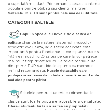
o suprafată mai dură. Prin urmare, acestea sunt mai
populare printre bărbati sau clientii mai tineri.
.
Saltelele T2 si T3 sunt printre cele mai des utilizate
CATEGORII SALTELE
Copii in special au nevoie de o saltea de
chiar de la nastere. Sistemul musculo-
calitate
scheletic evoluează, iar o saltea adecvata este
importantă pentru functionarea corespunzătoare si
întărirea muschilor,O saltea pe care îsi vor petrece
mai mult timp decât adultii. Saltelele mediu-dure
din spumă PUR sunt ideale, spuma cu memorie
nefiind recomandata.
Husele
detasabile care
protejează salteaua de lichide si murdărie sunt utile
.
mai ales pentru părinti
Saltelele pentru studenti cu dimensiunile
clasice sunt foarte populare, accesibile si de calitate.
Oferă-i
studentului tău o saltea cu proprietăti