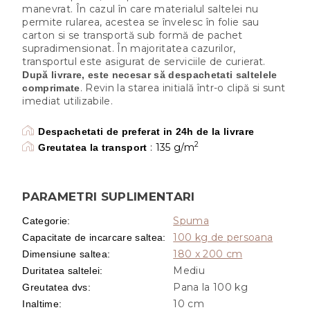
manevrat. În cazul în care materialul saltelei nu
permite rularea, acestea se învelesc în folie sau
carton si se transportă sub formă de pachet
supradimensionat. În majoritatea cazurilor,
transportul este asigurat de serviciile de curierat.
După livrare, este necesar să despachetati saltelele
. Revin la starea initială într-o clipă si sunt
comprimate
imediat utilizabile.
Despachetati de preferat in 24h de la livrare
2
: 135 g/m
Greutatea la transport
PARAMETRI SUPLIMENTARI
Spuma
Categorie
:
100 kg de persoana
Capacitate de incarcare saltea
:
180 x 200 cm
Dimensiune saltea
:
Mediu
Duritatea saltelei
:
Pana la 100 kg
Greutatea dvs
:
10 cm
Inaltime
: