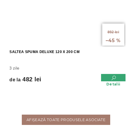
de la
892 lei
până la
–45 %
SALTEA SPUMA DELUXE 120 X 200 CM
3 zile
482 lei
de la
Detalii
AFIŞEAZĂ TOATE PRODUSELE ASOCIATE