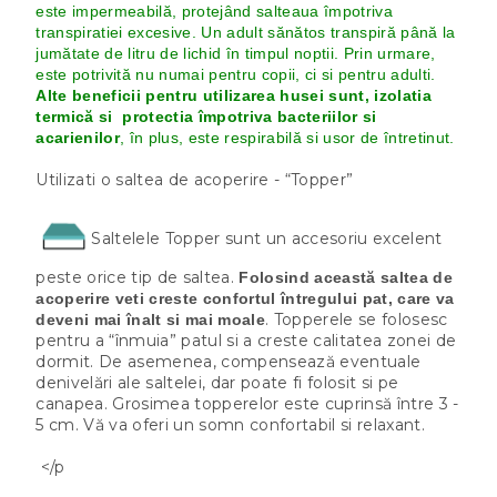
este impermeabilă, protejând salteaua împotriva
transpiratiei excesive. Un adult sănătos transpiră până la
jumătate de litru de lichid în timpul noptii. Prin urmare,
este potrivită nu numai pentru copii, ci si pentru adulti.
Alte beneficii pentru utilizarea husei sunt, izolatia
termică si protectia împotriva bacteriilor si
acarienilor
, în plus, este respirabilă si usor de întretinut.
Utilizati o saltea de acoperire - “Topper”
Saltelele Topper sunt un accesoriu excelent
peste orice tip de saltea.
Folosind această saltea de
acoperire veti creste confortul întregului pat, care va
. Topperele se folosesc
deveni mai înalt si mai moale
pentru a “înmuia” patul si a creste calitatea zonei de
dormit. De asemenea, compensează eventuale
denivelări ale saltelei, dar poate fi folosit si pe
canapea. Grosimea topperelor este cuprinsă între 3 -
5 cm. Vă va oferi un somn confortabil si relaxant.
</p