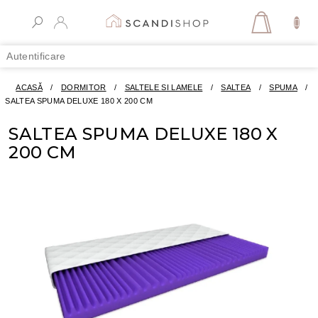
Treci
la
COŞ
conținut
DE
Autentificare
CUMPĂR
ACASĂ
/
DORMITOR
/
SALTELE SI LAMELE
/
SALTEA
/
SPUMA
/
SALTEA SPUMA DELUXE 180 X 200 CM
SALTEA SPUMA DELUXE 180 X
200 CM