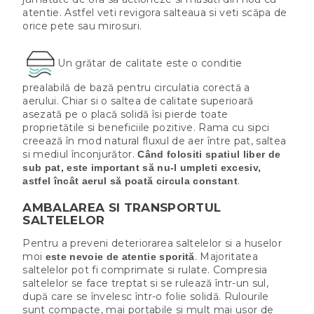
atentie. Astfel veti revigora salteaua si veti scăpa de
orice pete sau mirosuri.
Un grătar de calitate este o conditie
prealabilă de bază pentru circulatia corectă a
aerului. Chiar si o saltea de calitate superioară
asezată pe o placă solidă îsi pierde toate
proprietătile si beneficiile pozitive. Rama cu sipci
creează în mod natural fluxul de aer între pat, saltea
si mediul înconjurător.
Când folositi spatiul liber de
sub pat, este important să nu-l umpleti excesiv,
.
astfel încât aerul să poată circula constant
AMBALAREA SI TRANSPORTUL
SALTELELOR
Pentru a preveni deteriorarea saltelelor si a huselor
moi
. Majoritatea
este nevoie de atentie sporită
saltelelor pot fi comprimate si rulate. Compresia
saltelelor se face treptat si se rulează într-un sul,
după care se învelesc într-o folie solidă. Rulourile
sunt compacte, mai portabile si mult mai usor de