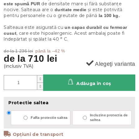
de densitate mare și fără substanțe
este spumă PUR
nocive. Salteaua are o
și este potrivită
duritate medie
pentru persoanele cu o greutate de până
la 100 kg.
Salteaua este asigurată cu
un capac durabil cu fermoar
, care este hipoalergenic. Acest ambalaj poate fi
cusut
îndepărtat și spălat la 40 ° C.
de la 1 236 lei
până la –42 %
de la
710 lei
Alegeţi varianta
Adăuga în coş
Protectie saltea
Incluzine protectia de
FaRa protectie saltea
saltea
Opțiuni de transport