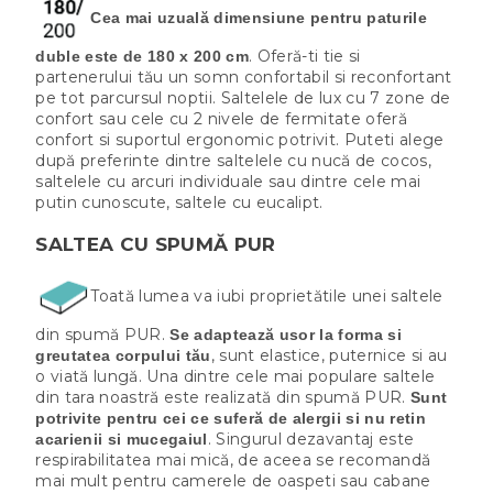
Cea mai uzuală dimensiune pentru paturile
. Oferă-ti tie si
duble este de 180 x 200 cm
partenerului tău un somn confortabil si reconfortant
pe tot parcursul noptii. Saltelele de lux cu 7 zone de
confort sau cele cu 2 nivele de fermitate oferă
confort si suportul ergonomic potrivit. Puteti alege
după preferinte dintre saltelele cu nucă de cocos,
saltelele cu arcuri individuale sau dintre cele mai
putin cunoscute, saltele cu eucalipt.
SALTEA CU SPUMĂ PUR
Toată lumea va iubi proprietătile unei saltele
din spumă PUR.
Se adaptează usor la forma si
, sunt elastice, puternice si au
greutatea corpului tău
o viată lungă. Una dintre cele mai populare saltele
din tara noastră este realizată din spumă PUR.
Sunt
potrivite pentru cei ce suferă de alergii si nu retin
. Singurul dezavantaj este
acarienii si mucegaiul
respirabilitatea mai mică, de aceea se recomandă
mai mult pentru camerele de oaspeti sau cabane