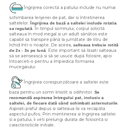
Îngrijirea corectă a patului include nu numai
schimbarea lenjeriei de pat, dar si întretinerea
saltelelor.
Îngrijirea de bază a saltelei include rotatia
. În timpul somnului, corpul solicită
sa regulată
salteaua în mod inegal si un adult sănătos este
capabil să transpire până la jumătate de litru de
lichid într-o noapte. De aceea,
salteaua trebuie rotită
. Este important să lăsati salteaua
de 2x - 3x pe lună
să se aerisească si să se usuce după folosire, apoi
întoarceti-o pentru a împiedica formarea
mucegaiului.
Îngrijirea corespunzătoare a saltelei este
baza pentru un somn linistit si odihnitor.
Se
recomandă aspirarea întregului pat, inclusiv a
.
saltelei, de fiecare dată când schimbati asternuturile
Aspirati praful depus si salteaua îsi va recăpăta
aspectul pufos. Prin mentinerea si îngrijirea saltelei
si a patului, îi veti prelungi durata de folosintă si
caracteristicile initiale.