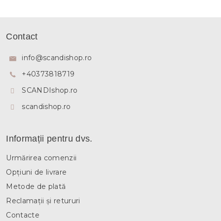
S
u
Contact
b
s
info
@
scandishop.ro
o
+40373818719
l
SCANDIshop.ro
scandishop.ro
Informații pentru dvs.
Urmărirea comenzii
Opțiuni de livrare
Metode de plată
Reclamații și retururi
Contacte