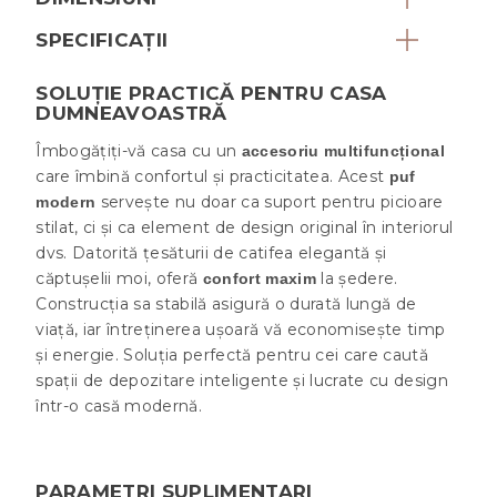
SPECIFICAȚII
SOLUȚIE PRACTICĂ PENTRU CASA
DUMNEAVOASTRĂ
Îmbogățiți-vă casa cu un
accesoriu multifuncțional
care îmbină confortul și practicitatea. Acest
puf
servește nu doar ca suport pentru picioare
modern
stilat, ci și ca element de design original în interiorul
dvs. Datorită țesăturii de catifea elegantă și
căptușelii moi, oferă
la ședere.
confort maxim
Construcția sa stabilă asigură o durată lungă de
viață, iar întreținerea ușoară vă economisește timp
și energie. Soluția perfectă pentru cei care caută
spații de depozitare inteligente și lucrate cu design
într-o casă modernă.
PARAMETRI SUPLIMENTARI