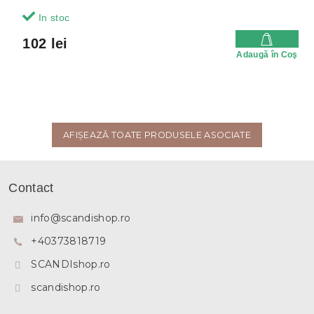
In stoc
102 lei
Adaugă în Coş
AFIŞEAZĂ TOATE PRODUSELE ASOCIATE
S
u
Contact
b
s
info
@
scandishop.ro
o
+40373818719
l
SCANDIshop.ro
scandishop.ro