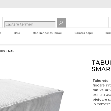
e
Baie
Mobilier pentru birou
Camera copii
Ilum
HIS, SMART
TABUR
SMAR
Taburetul
fiecare in
v
din velur
pentru așe
picioare s
în camere 