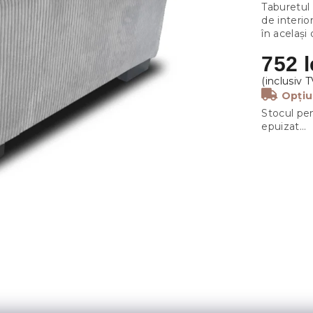
Taburetul
de interio
în același
752 l
Opțiu
Stocul pen
epuizat…