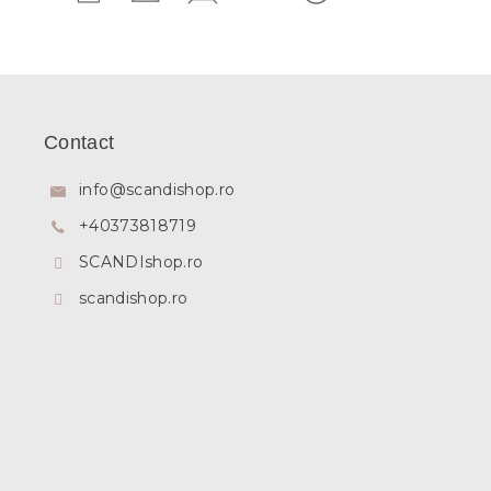
S
u
b
Contact
s
o
info
@
scandishop.ro
l
+40373818719
SCANDIshop.ro
scandishop.ro