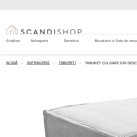
Treci
la
conținut
Gradina
Sufragerie
Dormitor
Bucatarie si Sala de mes
ACASĂ
SUFRAGERIE
TABURETI
TABURET CULOARE GRI DESC