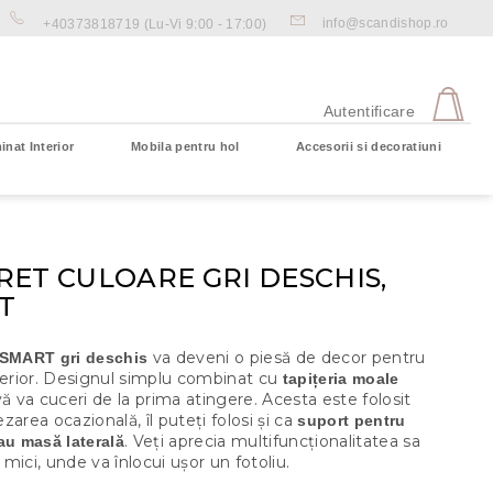
info@scandishop.ro
+40373818719
(Lu-Vi 9:00 - 17:00)
CO
DE
Autentificare
CU
inat Interior
Mobila pentru hol
Accesorii si decoratiuni
Coş gol
ET CULOARE GRI DESCHIS,
T
va deveni o piesă de decor pentru
 SMART gri deschis
terior. Designul simplu combinat cu
tapițeria moale
ă va cuceri de la prima atingere. Acesta este folosit
zarea ocazională, îl puteți folosi și ca
suport pentru
. Veți aprecia multifuncționalitatea sa
au masă laterală
mici, unde va înlocui ușor un fotoliu.