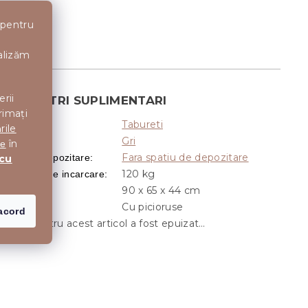
 pentru
nalizăm
erii
PARAMETRI SUPLIMENTARI
rimați
Tabureti
Categorie
:
rile
Gri
Culoare
:
în
te
Fara spatiu de depozitare
Spatiu de depozitare
:
 cu
120 kg
Capacitate de incarcare
:
90 x 65 x 44 cm
Dimensiune
:
Cu picioruse
Picioruse
:
acord
Stocul pentru acest articol a fost epuizat…