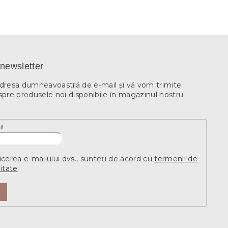
newsletter
adresa dumneavoastră de e-mail şi vă vom trimite
spre produsele noi disponibile în magazinul nostru
il
ucerea e-mailului dvs., sunteți de acord cu
termenii de
itate