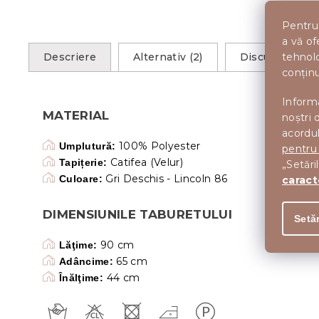
Pentru 
a vă of
tehnolo
Descriere
Alternativ (2)
Discuţie
conținu
Informa
MATERIAL
noștri 
acordul
100% Polyester
Umplutură
:
pentru
Catifea (Velur)
Tapițerie
:
„Setări
Gri Deschis - Lincoln 86
Culoare
:
caract
DIMENSIUNILE TABURETULUI
Setăr
90 cm
Lăţime
:
65 cm
Adâncime:
44 cm
Înălţime: