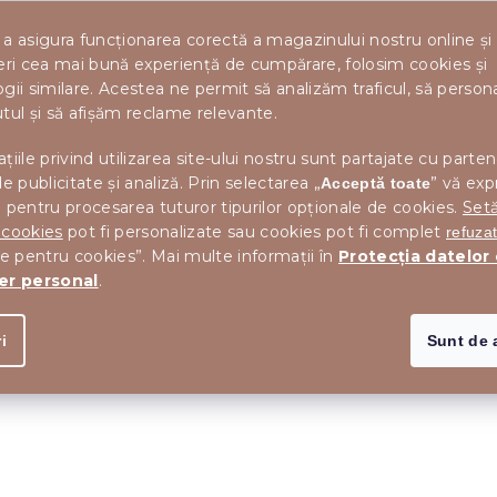
a asigura funcționarea corectă a magazinului nostru online și
eri cea mai bună experiență de cumpărare, folosim cookies și
gii similare. Acestea ne permit să analizăm traficul, să perso
tul și să afișăm reclame relevante.
țiile privind utilizarea site-ului nostru sunt partajate cu parten
de publicitate și analiză. Prin selectarea „
” vă exp
Acceptă toate
 pentru procesarea tuturor tipurilor opționale de cookies.
Setă
 cookies
pot fi personalizate sau cookies pot fi complet
refuza
le pentru cookies”. Mai multe informații în
Protecția datelor
er personal
.
i
Sunt de 