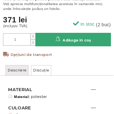
Veți aprecia multifuncționalitatea acestuia în camerele mici,
unde înlocuiește jucăuș un fotoliu.
371 lei
In stoc
(2 buc)
Adăuga în coş
Opțiuni de transport
Descriere
Discuţie
MATERIAL
poliester
Material:
CULOARE