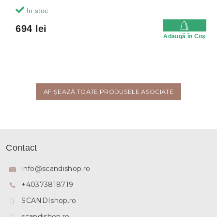
In stoc
694 lei
Adaugă în Coş
AFIŞEAZĂ TOATE PRODUSELE ASOCIATE
S
u
Contact
b
s
info
@
scandishop.ro
o
+40373818719
l
SCANDIshop.ro
scandishop.ro