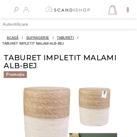
Treci
la
COŞ
conținut
DE
Autentificare
CUMPĂR
ACASĂ
/
SUFRAGERIE
/
TABURETI
/
TABURET IMPLETIT MALAMI ALB-BEJ
TABURET IMPLETIT MALAMI
ALB-BEJ
Promoție