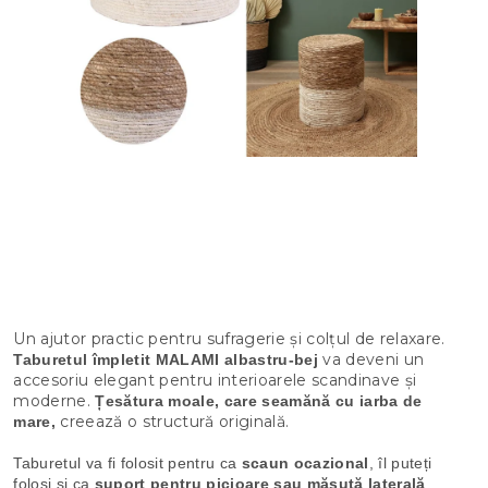
Un ajutor practic pentru sufragerie și colțul de relaxare.
va deveni un
Taburetul împletit MALAMI albastru-bej
accesoriu elegant pentru interioarele scandinave și
moderne.
Țesătura moale, care seamănă cu iarba de
creează o structură originală.
mare,
Taburetul va fi folosit pentru ca
scaun ocazional
, îl puteți
folosi și ca
suport pentru picioare sau măsuță laterală
.