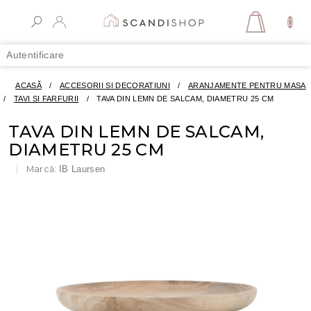
Treci
la
COŞ
conținut
DE
Autentificare
CUMPĂR
ACASĂ
/
ACCESORII SI DECORATIUNI
/
ARANJAMENTE PENTRU MASA
/
TAVI SI FARFURII
/
TAVA DIN LEMN DE SALCAM, DIAMETRU 25 CM
TAVA DIN LEMN DE SALCAM,
DIAMETRU 25 CM
Marcă:
IB Laursen