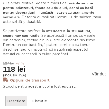
și la ocazii festive. Poate fi folosit ca
tavă de servire
pentru brânzeturi, fructe sau dulciuri, dar și ca bază
pentru decorațiuni – lumânări, vaze sau aranjamente
. Datorită durabilității lemnului de salcâm, tava
sezoniere
este solidă și durabilă.
Se potrivește perfect
în interioarele în stil natural,
. Se asortează frumos cu vasele
scandinav sau rustic
din ceramică, textile din in și alte elemente din lemn.
Pentru un contrast fin, îl puteți combina cu tonuri
deschise, sau, dimpotrivă, să îi subliniați aspectul
natural cu accesorii în culori pământii.
–7 %
127 lei
118 lei
Vândut
Opțiuni de transport
Stocul pentru acest articol a fost epuizat…
Descriere
Discuţie