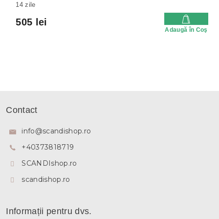
14 zile
505 lei
Adaugă în Coş
S
u
Contact
b
s
info
@
scandishop.ro
o
+40373818719
l
SCANDIshop.ro
scandishop.ro
Informații pentru dvs.