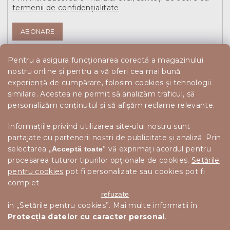
termenii de confidențialitate
ABONARE
Pentru a asigura funcționarea corectă a magazinului
nostru online și pentru a vă oferi cea mai bună
experiență de cumpărare, folosim cookies și tehnologii
similare. Acestea ne permit să analizăm traficul, să
personalizăm conținutul și să afișăm reclame relevante.
Informațiile privind utilizarea site-ului nostru sunt
partajate cu partenerii noștri de publicitate și analiză. Prin
selectarea „
” vă exprimați acordul pentru
Acceptă toate
procesarea tuturor tipurilor opționale de cookies.
Setările
pentru cookies
pot fi personalizate sau cookies pot fi
complet
refuzate
în „Setările pentru cookies”. Mai multe informații în
Protecția datelor cu caracter personal
.
Drepturi de autor 2026
Scandishop.ro
. Toate drepturile