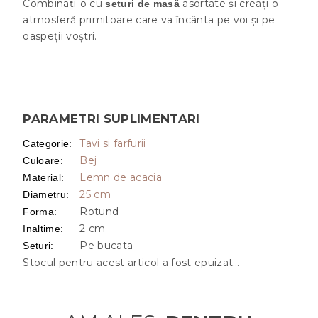
Combinați-o cu
asortate și creați o
seturi de masă
atmosferă primitoare care va încânta pe voi și pe
oaspeții voștri.
PARAMETRI SUPLIMENTARI
Tavi si farfurii
Categorie
:
Bej
Culoare
:
Lemn de acacia
Material
:
25 cm
Diametru
:
Rotund
Forma
:
2 cm
Inaltime
:
Pe bucata
Seturi
:
Stocul pentru acest articol a fost epuizat…