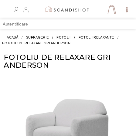
Treci
la
COŞ
conținut
DE
Autentificare
CUMPĂR
ACASĂ
/
SUFRAGERIE
/
FOTOLII
/
FOTOLII RELAXANTE
/
FOTOLIU DE RELAXARE GRI ANDERSON
FOTOLIU DE RELAXARE GRI
ANDERSON