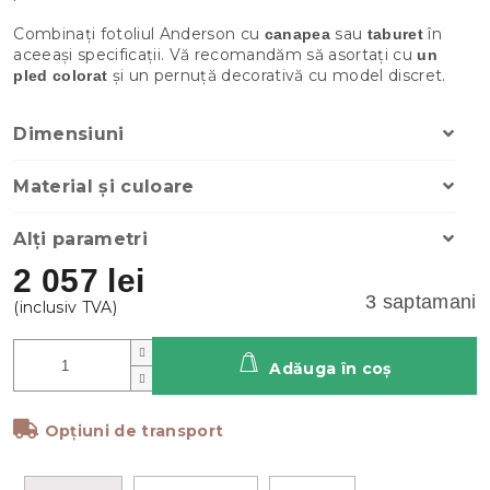
Combinați fotoliul Anderson cu
sau
în
canapea
taburet
aceeași specificații. Vă recomandăm să asortați cu
un
și un pernuță decorativă cu model discret.
pled colorat
Dimensiuni
Material și culoare
Alți parametri
2 057 lei
3 saptamani
Adăuga în coş
Opțiuni de transport