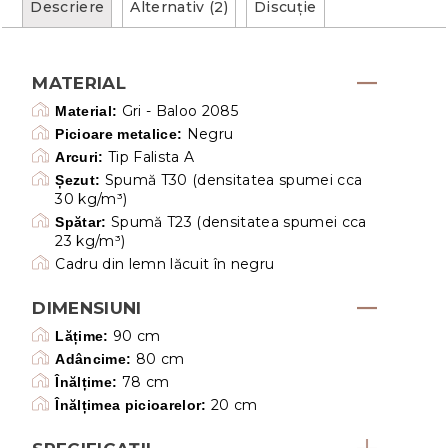
Descriere
Alternativ (2)
Discuţie
MATERIAL
Gri - Baloo 2085
Material:
Negru
Picioare metalice:
Tip Falista A
Arcuri:
Spumă T30 (densitatea spumei cca
Șezut:
30 kg/m³)
Spumă T23 (densitatea spumei cca
Spătar:
23 kg/m³)
Cadru din lemn lăcuit în negru
DIMENSIUNI
90 cm
Lățime:
80 cm
Adâncime:
78 cm
Înălțime:
20 cm
Înălțimea picioarelor: