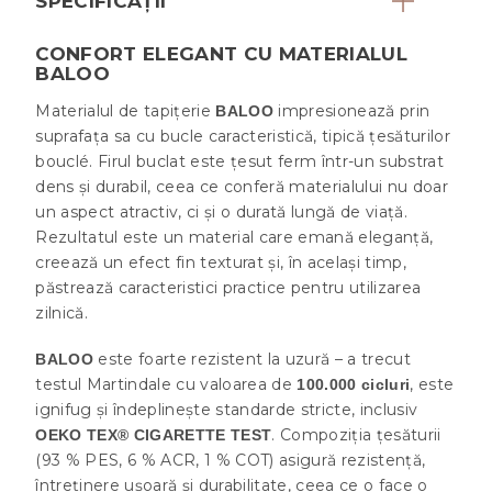
SPECIFICAȚII
CONFORT ELEGANT CU MATERIALUL
BALOO
Materialul de tapițerie
impresionează prin
BALOO
suprafața sa cu bucle caracteristică, tipică țesăturilor
bouclé. Firul buclat este țesut ferm într-un substrat
dens și durabil, ceea ce conferă materialului nu doar
un aspect atractiv, ci și o durată lungă de viață.
Rezultatul este un material care emană eleganță,
creează un efect fin texturat și, în același timp,
păstrează caracteristici practice pentru utilizarea
zilnică.
este foarte rezistent la uzură – a trecut
BALOO
testul Martindale cu valoarea de
, este
100.000 cicluri
ignifug și îndeplinește standarde stricte, inclusiv
. Compoziția țesăturii
OEKO TEX® CIGARETTE TEST
(93 % PES, 6 % ACR, 1 % COT) asigură rezistență,
întreținere ușoară și durabilitate, ceea ce o face o