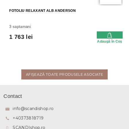
FOTOLIU RELAXANT ALB ANDERSON
3 saptamani
1 763 lei
Adaugă în Coş
AFIŞEAZĂ TOATE PRODUSELE ASOCIATE
S
u
Contact
b
s
info
@
scandishop.ro
o
+40373818719
l
SCANDIshop.ro