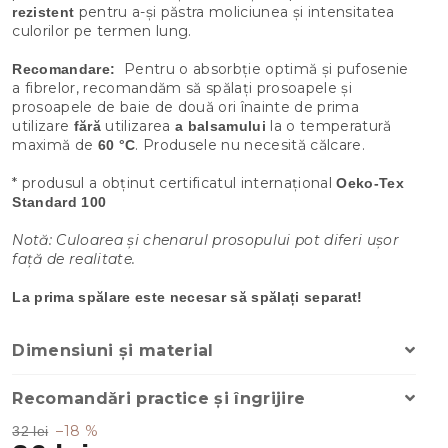
pentru a-și păstra moliciunea și intensitatea
rezistent
culorilor pe termen lung.
Pentru o absorbție optimă și pufosenie
Recomandare:
a fibrelor, recomandăm să spălați prosoapele și
prosoapele de baie de două ori înainte de prima
utilizare
utilizarea
la o temperatură
fără
a balsamului
maximă de
. Produsele nu necesită călcare.
60 °C
* produsul a obținut certificatul internațional
Oeko-Tex
Standard 100
Notă: Culoarea și chenarul prosopului pot diferi ușor
față de realitate.
La prima spălare este necesar să spălați separat!
Dimensiuni și material
Recomandări practice și îngrijire
–18 %
32 lei