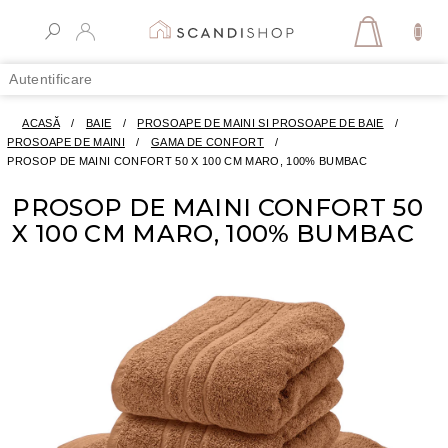
Treci
la
COŞ
conținut
DE
Autentificare
CUMPĂR
ACASĂ
/
BAIE
/
PROSOAPE DE MAINI SI PROSOAPE DE BAIE
/
PROSOAPE DE MAINI
/
GAMA DE CONFORT
/
PROSOP DE MAINI CONFORT 50 X 100 CM MARO, 100% BUMBAC
PROSOP DE MAINI CONFORT 50
X 100 CM MARO, 100% BUMBAC