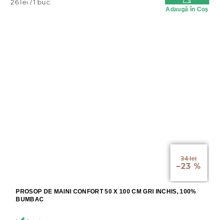
Evaluare
26 lei / 1 buc.
Adaugă în Coş
preţ:
34 lei
–23 %
PROSOP DE MAINI CONFORT 50 X 100 CM GRI INCHIS, 100%
BUMBAC