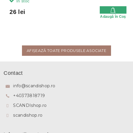
In stoc
26 lei
Adaugă în Coş
AFIŞEAZĂ TOATE PRODUSELE ASOCIATE
S
u
Contact
b
s
info
@
scandishop.ro
o
+40373818719
l
SCANDIshop.ro
scandishop.ro