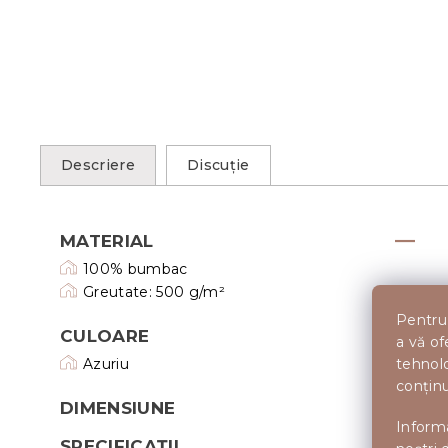
Descriere
Discuţie
MATERIAL
100% bumbac
Greutate: 500 g/m²
Pentru 
CULOARE
a vă of
tehnolo
Azuriu
conținu
DIMENSIUNE
Informa
SPECIFICAȚII