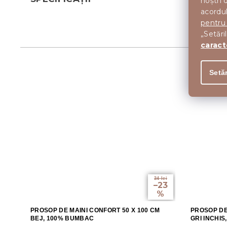
noștri 
acordul
pentru
„Setări
caract
Setăr
34 lei
–23
%
PROSOP DE MAINI CONFORT 50 X 100 CM
PROSOP DE
BEJ, 100% BUMBAC
GRI INCHI