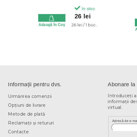
In stoc
26 lei
Evaluare
26 lei / 1 buc.
Adaugă în Coş
preţ:
Informații pentru dvs.
Abonare la 
Introduceţi 
Urmărirea comenzii
informaţii de
Opțiuni de livrare
virtual.
Metode de plată
Adresă de e-ma
Reclamații și retururi
Contacte