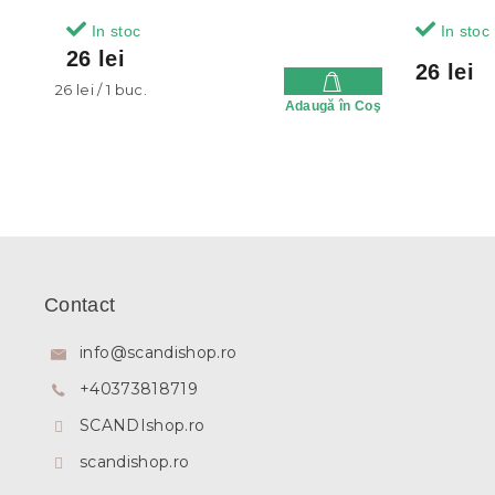
In stoc
In stoc
26 lei
26 lei
Evaluare
26 lei / 1 buc.
Adaugă în Coş
preţ:
S
u
b
Contact
s
o
info
@
scandishop.ro
l
+40373818719
SCANDIshop.ro
scandishop.ro