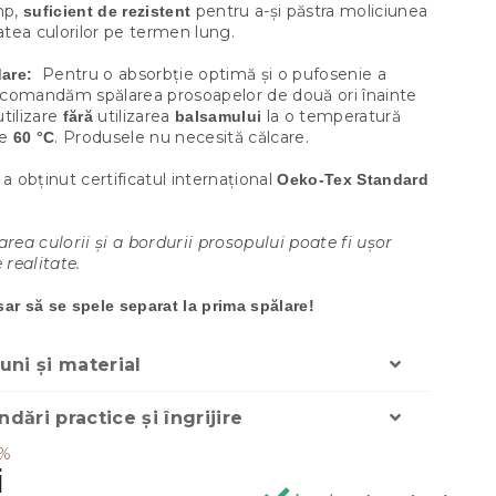
mp,
pentru a-și păstra moliciunea
suficient de rezistent
tatea culorilor pe termen lung.
Pentru o absorbție optimă și o pufosenie a
are:
 recomandăm spălarea prosoapelor de două ori înainte
tilizare
utilizarea
la o temperatură
fără
balsamului
de
. Produsele nu necesită călcare.
60 °C
 a obținut certificatul internațional
Oeko-Tex Standard
area culorii și a bordurii prosopului poate fi ușor
 realitate.
ar să se spele separat la prima spălare!
ni și material
ări practice și îngrijire
 %
i