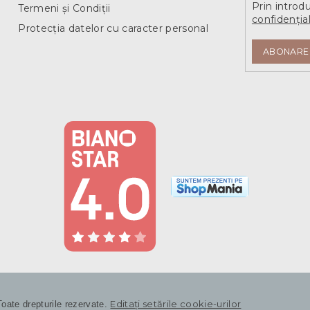
Prin introd
Termeni și Condiții
confidențial
Protecția datelor cu caracter personal
ABONARE
Editați setările cookie-urilor
Toate drepturile rezervate.