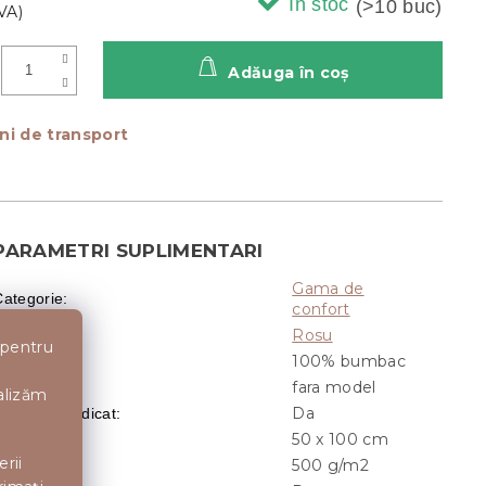
In stoc
(>10 buc)
Adăuga în coş
ni de transport
PARAMETRI SUPLIMENTARI
Gama de
Categorie
:
confort
Rosu
Culoare
:
 pentru
100% bumbac
aterial
:
fara model
Model
:
nalizăm
Da
u gramaj ridicat
:
50 x 100 cm
Dimensiune
:
erii
500 g/m2
Gramaj
: