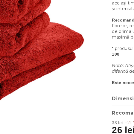
același ti
și intensi
Recomand
fibrelor,
de prima u
maximă 
* produsul
100
Notă: Afiș
diferită de
Este neces
Dimensiu
Recomand
–21
33 lei
26 le