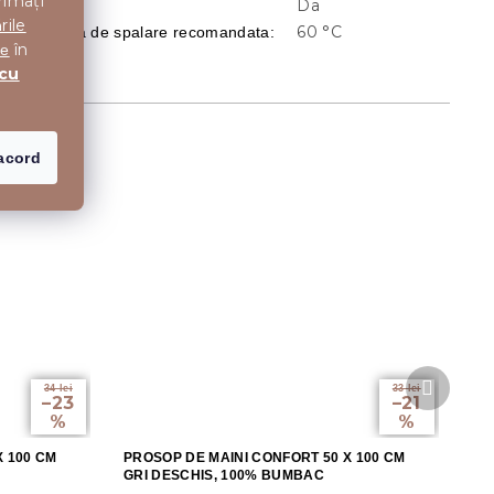
rimați
Da
Legatura
:
rile
60 °C
Temperatura de spalare recomandata
:
în
te
 cu
acord
Produsu
34 lei
33 lei
următor
–23
–21
%
%
X 100 CM
PROSOP DE MAINI CONFORT 50 X 100 CM
GRI DESCHIS, 100% BUMBAC