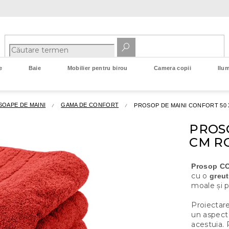
e
Baie
Mobilier pentru birou
Camera copii
Ilum
OAPE DE MAINI
GAMA DE CONFORT
PROSOP DE MAINI CONFORT 50 
PROSO
CM R
Prosop C
cu o
greut
moale și p
Proiectar
un aspect s
acestuia. P