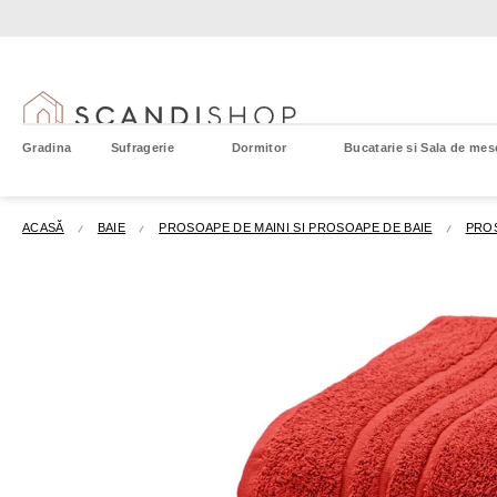
Treci
la
conținut
Gradina
Sufragerie
Dormitor
Bucatarie si Sala de mes
ACASĂ
BAIE
PROSOAPE DE MAINI SI PROSOAPE DE BAIE
PROS