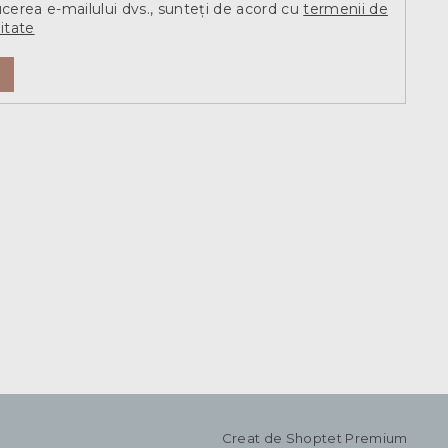
ucerea e-mailului dvs., sunteți de acord cu
termenii de
itate
Creat de Shoptet Premium