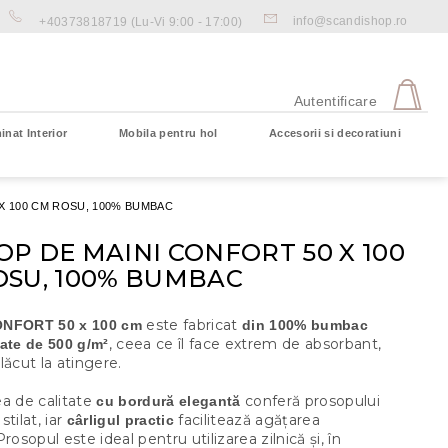
info@scandishop.ro
+40373818719
(Lu-Vi 9:00 - 17:00)
CO
DE
Autentificare
CU
inat Interior
Mobila pentru hol
Accesorii si decoratiuni
Coş gol
X 100 CM ROSU, 100% BUMBAC
P DE MAINI CONFORT 50 X 100
OSU, 100% BUMBAC
este fabricat
ONFORT 50 x 100 cm
din 100% bumbac
, ceea ce îl face extrem de absorbant,
ate de 500 g/m²
lăcut la atingere.
ea de calitate
conferă prosopului
cu bordură elegantă
tilat, iar
facilitează agățarea
cârligul practic
rosopul este ideal pentru utilizarea zilnică și, în