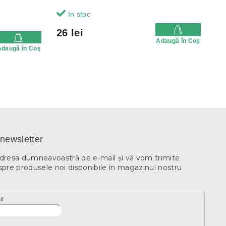
In stoc
26 lei
Adaugă în Coş
Adaugă în Coş
newsletter
adresa dumneavoastră de e-mail şi vă vom trimite
spre produsele noi disponibile în magazinul nostru
il