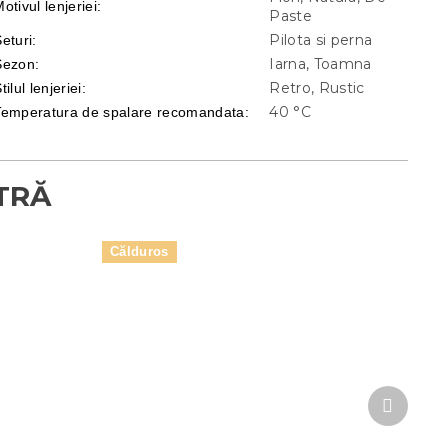
otivul lenjeriei
:
Paste
Pilota si perna
eturi
:
Iarna, Toamna
Sezon
:
Retro, Rustic
tilul lenjeriei
:
40 °C
Temperatura de spalare recomandata
:
Călduros
Produsu
următor