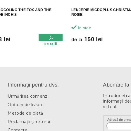
COCOLINO THE FOX AND THE
LENJERIE MICROPLUS CHRISTM
E INCHIS
ROSIE
In stoc
 lei
150 lei
de la
Detalii
Informații pentru dvs.
Abonare la 
Introduceţi 
Urmărirea comenzii
informaţii de
Opțiuni de livrare
virtual.
Metode de plată
Adresă de e-ma
Reclamații și retururi
Contacte