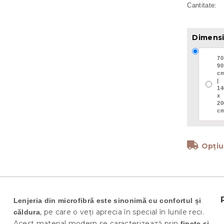
Dimensiu
70
90
c
|
14
x
20
c
Opțiu
Lenjeria din microfibră este sinonimă cu confortul și
, pe care o veți aprecia în special în lunile reci.
căldura
Acest material modern se caracterizează prin
finețe și