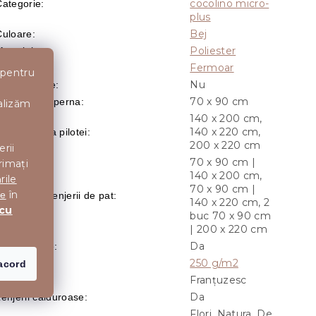
cocolino micro-
Categorie
:
plus
Bej
Culoare
:
Poliester
aterial
:
Fermoar
Inchidere
:
 pentru
Nu
Cu doua fete
:
70 x 90 cm
Dimensiune perna
:
nalizăm
140 x 200 cm,
140 x 220 cm,
Dimensiunea pilotei
:
200 x 220 cm
erii
70 x 90 cm |
rimați
140 x 200 cm,
rile
70 x 90 cm |
în
te
imensiuni lenjerii de pat
:
140 x 220 cm, 2
 cu
buc 70 x 90 cm
| 200 x 220 cm
Da
Fara calcare
:
250 g/m2
Gramaj
:
acord
Franțuzesc
Latime
:
Da
enjerii calduroase
:
Flori, Natura, De