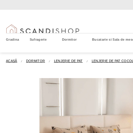
Treci
la
conținut
Gradina
Sufragerie
Dormitor
Bucatarie si Sala de mes
ACASĂ
DORMITOR
LENJERIE DE PAT
LENJERIE DE PAT COCO