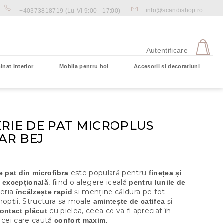
info@scandishop.ro
+40373818719
(Lu-Vi 9:00 - 17:00)
CO
DE
Autentificare
CU
inat Interior
Mobila pentru hol
Accesorii si decoratiuni
Coş gol
RIE DE PAT MICROPLUS
AR BEJ
este populară pentru
e pat din microfibra
finețea și
, fiind o alegere ideală
a excepțională
pentru lunile de
jeria
și menține căldura pe tot
încălzește rapid
nopții. Structura sa moale
și
amintește de catifea
cu pielea, ceea ce va fi apreciat în
ontact plăcut
 cei care caută
confort maxim.