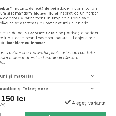
aduce în dormitor un
erbar în nuanța delicată de bej
tură și romantism.
inspirat de un herbar
Motivul floral
ră eleganță și rafinament, în timp ce culorile sale
plăcute se asortează cu baza naturală a lenjeriei.
licată de bej
se potrivește perfect
cu accente florale
are luminoase, scandinave sau naturale. Lenjeria are
m de
închidere cu fermoar.
area culorii și a motivului poate diferi de realitate,
ate fi plasat diferit în funcție de tăietura
ui.
ni și material
practice și întreținere
a
150 lei
Alegeţi varianta