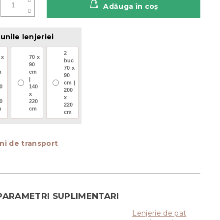
Adăuga în coş
nile lenjeriei
2
 x
70 x
buc
90
70 x
m
cm
90
|
cm |
0
140
200
x
x
0
220
220
m
cm
cm
ni de transport
PARAMETRI SUPLIMENTARI
Lenjerie de pat