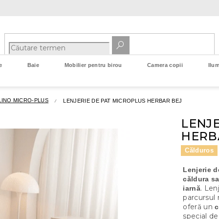
e
Baie
Mobilier pentru birou
Camera copii
Ilum
LINO MICRO-PLUS
LENJERIE DE PAT MICROPLUS HERBAR BEJ
LENJE
HERB
Călduros
Lenjerie d
căldura s
. Len
iarnă
parcursul 
oferă un
c
special de