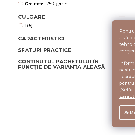
250 g/m²
Greutate:
CULOARE
Bej
Pentru 
a vă of
CARACTERISTICI
tehnolo
SFATURI PRACTICE
conținu
CONȚINUTUL PACHETULUI ÎN
Informa
FUNCȚIE DE VARIANTA ALEASĂ
noștri 
acordul
pentru
„Setări
caract
Setăr