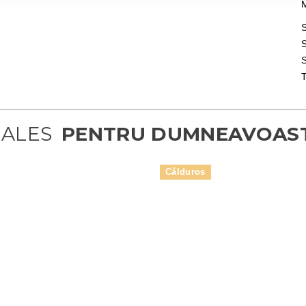
M
S
S
Călduros