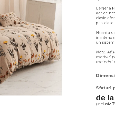
Lenjeria
H
aer de na
clasic ofe
pastelate 
Nuanța de
în interio
un siste
Notă: Afiș
motivul po
materialul
Dimensiu
Sfaturi 
de l