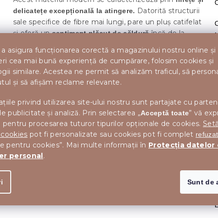
Datorită structurii
delicatețe excepțională la atingere.
sale specifice de fibre mai lungi, pare un pluș catifelat
și oferă un
încă de la
sentiment plăcut de căldură
M
primul contact.
a asigura funcționarea corectă a magazinului nostru online și
eri cea mai bună experiență de cumpărare, folosim cookies și
,
Microfibra este fabricată din fibră sintetică de calitate
gii similare. Acestea ne permit să analizăm traficul, să perso
care se remarcă prin ușurință, durabilitate și ușurință
tul și să afișăm reclame relevante.
în întreținere.
, se usucă rapid
Lenjeria nu se șifonează
și nu necesită călcare, ceea ce apreciați în utilizarea
țiile privind utilizarea site-ului nostru sunt partajate cu parten
zilnică.
Datorită caracteristicilor sale excelente de
de publicitate și analiză. Prin selectarea „
” vă exp
Acceptă toate
, lenjeria din microfibră este o alegere
izolare termică
 pentru procesarea tuturor tipurilor opționale de cookies.
Setă
ideală pentru iarnă, dar veți îndrăgi finețea sa pe tot
 cookies
pot fi personalizate sau cookies pot fi complet
refuza
D
parcursul anului.
le pentru cookies”. Mai multe informații în
Protecția datelor
er personal
.
i
Sunt de 
L