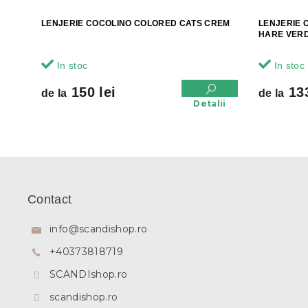
LENJERIE COCOLINO COLORED CATS CREM
LENJERIE 
HARE VERD
In stoc
In stoc
150 lei
133
de la
de la
Detalii
S
u
b
Contact
s
o
info
@
scandishop.ro
l
+40373818719
SCANDIshop.ro
scandishop.ro