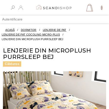
Treci
la
COŞ
conținut
DE
Autentificare
CUMPĂR
ACASĂ
/
DORMITOR
/
LENJERIE DE PAT
/
LENJERIE DE PAT COCOLINO MICRO-PLUS
/
LENJERIE DIN MICROPLUSH PURRSLEEP BEJ
LENJERIE DIN MICROPLUSH
PURRSLEEP BEJ
Călduros