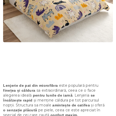
este populară pentru
Lenjerie de pat din microfibra
sa extraordinară, ceea ce o face
finețea și căldura
alegerea ideală
. Lenjeria
pentru lunile de iarnă
se
și menține căldura pe tot parcursul
încălzește rapid
nopții. Structura sa moale
și oferă
amintește de catifea
pe piele, ceea ce este apreciat în
o senzație plăcută
special de cei care caută
confort maxim.