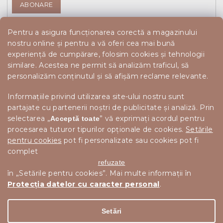
ABONARE
Pentru a asigura funcționarea corectă a magazinului
nostru online și pentru a vă oferi cea mai bună
experiență de cumpărare, folosim cookies și tehnologii
similare. Acestea ne permit să analizăm traficul, să
personalizăm conținutul și să afișăm reclame relevante.
Informațiile privind utilizarea site-ului nostru sunt
partajate cu partenerii noștri de publicitate și analiză. Prin
selectarea „
” vă exprimați acordul pentru
Acceptă toate
procesarea tuturor tipurilor opționale de cookies.
Setările
pentru cookies
pot fi personalizate sau cookies pot fi
complet
refuzate
în „Setările pentru cookies”. Mai multe informații în
Protecția datelor cu caracter personal
.
Drepturi de autor 2026
Scandishop.ro
. Toate drepturile
Editați setările cookie-urilor
rezervate.
Setări