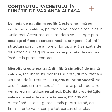
CONȚINUTUL PACHETULUI ÎN
FUNCȚIE DE VARIANTA ALEASĂ
Lenjeria de pat din microfibră este sinonimă cu
, pe care o vei aprecia mai ales în
confortul și căldura
lunile reci. Acest material modern se distinge prin
Datorită
moalețe și finețe extraordinară la atingere.
structurii specifice a fibrelor lungi, oferă senzația de
pluş moale și asigură
o senzație plăcută de căldură
încă de la primul contact.
Microfibra este realizată din fibră sintetică de înaltă
, recunoscută pentru ușurința, durabilitatea și
calitate
ușurința de întreținere.
, se
Lenjeria nu se șifonează
usucă rapid și nu necesită călcare, aspecte pe care le
vei aprecia în utilizarea zilnică.
Datorită proprietăților
, lenjeria din
sale excelente de izolare termică
microfibră este alegerea ideală pentru iarnă, dar
finețea ei te va cuceri pe tot parcursul anului.