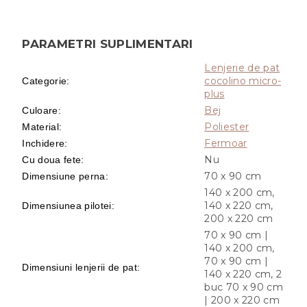
PARAMETRI SUPLIMENTARI
Lenjerie de pat
cocolino micro-
Categorie
:
plus
Bej
Culoare
:
Poliester
Material
:
Fermoar
Inchidere
:
Nu
Cu doua fete
:
70 x 90 cm
Dimensiune perna
:
140 x 200 cm,
140 x 220 cm,
Dimensiunea pilotei
:
200 x 220 cm
70 x 90 cm |
140 x 200 cm,
70 x 90 cm |
Dimensiuni lenjerii de pat
:
140 x 220 cm, 2
buc 70 x 90 cm
| 200 x 220 cm