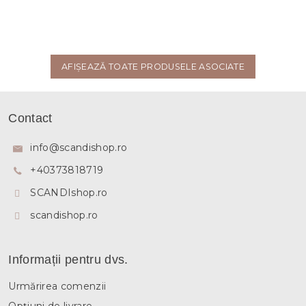
AFIŞEAZĂ TOATE PRODUSELE ASOCIATE
S
u
Contact
b
s
info
@
scandishop.ro
o
+40373818719
l
SCANDIshop.ro
scandishop.ro
Informații pentru dvs.
Urmărirea comenzii