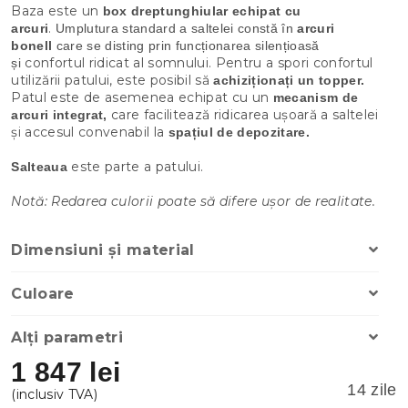
Baza este un
box dreptunghiular echipat cu
.
arcuri
Umplutura standard a saltelei constă în
arcuri
bonell
care se disting prin funcționarea silențioasă
confortul ridicat al somnului. Pentru a spori confortul
și
utilizării patului, este posibil să
achiziționați un topper.
Patul este de asemenea echipat cu un
mecanism de
care facilitează ridicarea ușoară a saltelei
arcuri integrat,
și accesul convenabil la
spațiul de depozitare
.
este parte a patului.
Salteaua
Notă: Redarea culorii poate să difere ușor de realitate.
Dimensiuni și material
Culoare
Alți parametri
1 847 lei
14 zile