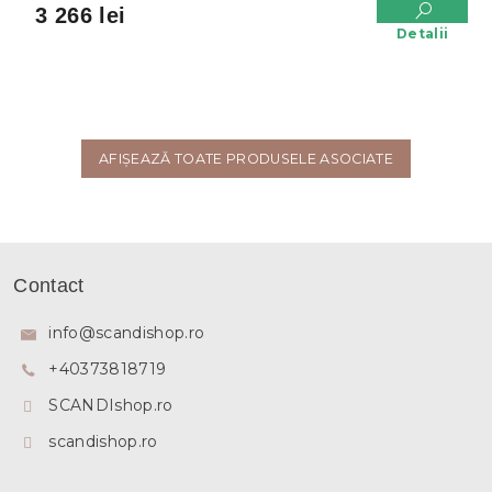
3 266 lei
Detalii
AFIŞEAZĂ TOATE PRODUSELE ASOCIATE
S
u
Contact
b
s
info
@
scandishop.ro
o
+40373818719
l
SCANDIshop.ro
scandishop.ro