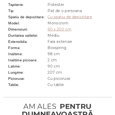
Poliester
Tapiterie
:
Pat de o persoana
Tip
:
Cu spatiu de depozitare
Spatiu de depozitare
:
Monocrom
Model
:
90 x 200 cm
Dimensiuni
:
Mediu
Duritatea saltelei
:
Fara extensie
Extensibila
:
Boxspring
Forma
:
98 cm
Inaltime
:
2 cm
Inaltime picioare
:
90 cm
Latime
:
207 cm
Lungime
:
Cu picioruse
Picioruse
:
Cu tablie
Tablie
: