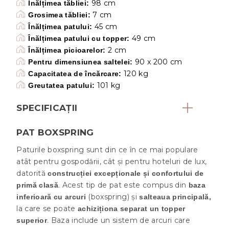
98 cm
Înălțimea tăbliei:
7 cm
Grosimea tăbliei:
45 cm
Înălțimea patului:
49 cm
Înălțimea patului cu topper:
2 cm
Înălțimea picioarelor:
90 x 200 cm
Pentru dimensiunea saltelei:
120 kg
Capacitatea de încărcare:
101 kg
Greutatea patului:
SPECIFICAȚII
PAT BOXSPRING
Paturile boxspring sunt din ce în ce mai populare
atât pentru gospodării, cât și pentru hoteluri de lux,
datorită
construcției excepționale și confortului de
. Acest tip de pat este compus din
primă clasă
baza
(boxspring) și
inferioară cu arcuri
salteaua principală,
la care se poate
achiziționa separat un topper
. Baza include un sistem de arcuri care
superior