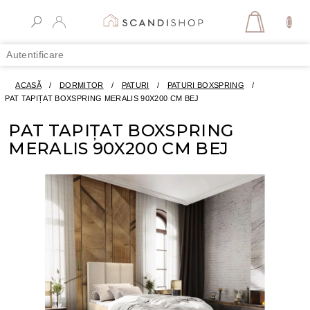
Treci
la
COŞ
conținut
DE
Autentificare
CUMPĂR
ACASĂ
/
DORMITOR
/
PATURI
/
PATURI BOXSPRING
/
PAT TAPIȚAT BOXSPRING MERALIS 90X200 CM BEJ
PAT TAPIȚAT BOXSPRING
MERALIS 90X200 CM BEJ