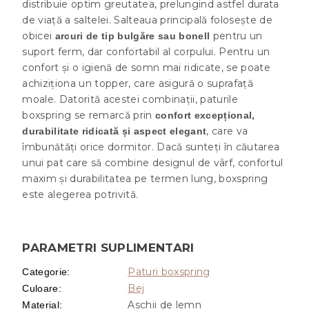
distribuie optim greutatea, prelungind astfel durata
de viață a saltelei. Salteaua principală folosește de
obicei
pentru un
arcuri de tip bulgăre sau bonell
suport ferm, dar confortabil al corpului. Pentru un
confort și o igienă de somn mai ridicate, se poate
achiziționa un topper, care asigură o suprafață
moale. Datorită acestei combinații, paturile
boxspring se remarcă prin
confort excepțional,
, care va
durabilitate ridicată și aspect elegant
îmbunătăți orice dormitor. Dacă sunteți în căutarea
unui pat care să combine designul de vârf, confortul
maxim și durabilitatea pe termen lung, boxspring
este alegerea potrivită.
PARAMETRI SUPLIMENTARI
Paturi boxspring
Categorie
:
Bej
Culoare
:
Aschii de lemn
Material
: