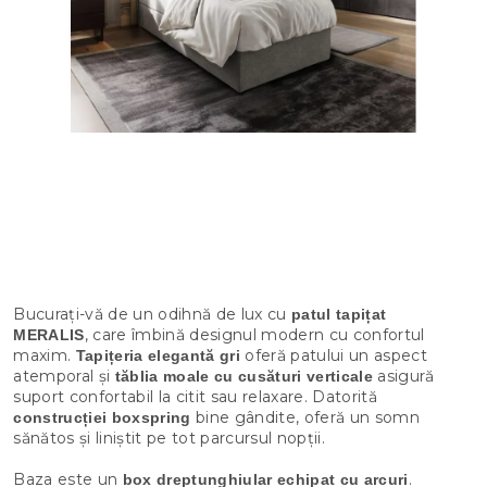
Bucurați-vă de un odihnă de lux cu
patul tapițat
, care îmbină designul modern cu confortul
MERALIS
maxim.
oferă patului un aspect
Tapițeria elegantă gri
atemporal și
asigură
tăblia moale cu cusături verticale
suport confortabil la citit sau relaxare. Datorită
bine gândite, oferă un somn
construcției boxspring
sănătos și liniștit pe tot parcursul nopții.
Baza este un
.
box dreptunghiular echipat cu arcuri