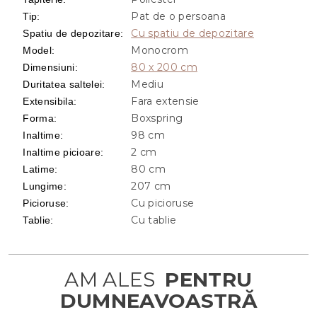
Pat de o persoana
Tip
:
Cu spatiu de depozitare
Spatiu de depozitare
:
Monocrom
Model
:
80 x 200 cm
Dimensiuni
:
Mediu
Duritatea saltelei
:
Fara extensie
Extensibila
:
Boxspring
Forma
:
98 cm
Inaltime
:
2 cm
Inaltime picioare
:
80 cm
Latime
:
207 cm
Lungime
:
Cu picioruse
Picioruse
:
Cu tablie
Tablie
: