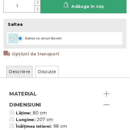
Adăuga în coş
Saltea
Saltea cu arcuri Bonell
Opțiuni de transport
Descriere
Discuţie
MATERIAL
DIMENSIUNI
80 cm
Lățime:
207 cm
Lungime:
98 cm
Înălțimea tetierei: