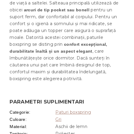
de viață a saltelei. Salteaua principală utilizează de
obicei
pentru un
arcuri de tip pocket sau bonell
suport ferm, dar confortabil al corpului. Pentru un
confort și o igienă a somnului și mai ridicate, se
poate adăuga un topper care asigură o suprafață
moale. Datorită acestei combinații, paturile
boxspring se disting prin
confort excepțional,
, care
durabilitate înaltă și un aspect elegant
îmbunătățește orice dormitor. Dacă sunteți în
căutarea unui pat care îmbină designul de top,
confortul maxim și durabilitatea îndelungată,
boxspring este alegerea potrivită.
PARAMETRI SUPLIMENTARI
Paturi boxspring
Categorie
:
Gri
Culoare
:
Aschii de lemn
Material
:
Poliester
Tapiterie
: