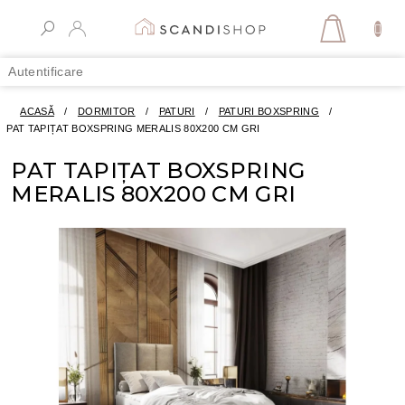
Treci
la
COŞ
conținut
DE
Autentificare
CUMPĂR
ACASĂ
/
DORMITOR
/
PATURI
/
PATURI BOXSPRING
/
PAT TAPIȚAT BOXSPRING MERALIS 80X200 CM GRI
PAT TAPIȚAT BOXSPRING
MERALIS 80X200 CM GRI