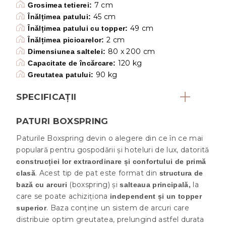
7 cm
Grosimea tetierei:
45 cm
Înălțimea patului:
49 cm
Înălțimea patului cu topper:
2 cm
Înălțimea picioarelor:
80 x 200 cm
Dimensiunea saltelei:
120 kg
Capacitate de încărcare:
90 kg
Greutatea patului:
SPECIFICAȚII
PATURI BOXSPRING
Paturile Boxspring devin o alegere din ce în ce mai
populară pentru gospodării și hoteluri de lux, datorită
construcției lor extraordinare și confortului de primă
. Acest tip de pat este format din
clasă
structura de
(boxspring) și
la
bază cu arcuri
salteaua principală,
care se poate achiziționa
independent și un topper
. Baza conține un sistem de arcuri care
superior
distribuie optim greutatea, prelungind astfel durata