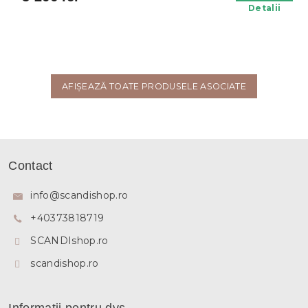
Detalii
AFIŞEAZĂ TOATE PRODUSELE ASOCIATE
S
u
Contact
b
s
info
@
scandishop.ro
o
+40373818719
l
SCANDIshop.ro
scandishop.ro