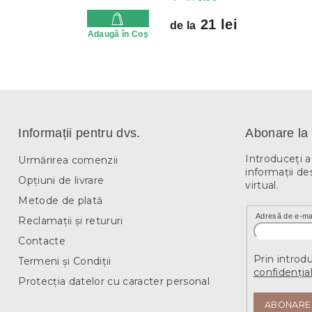
21 lei
de la
Adaugă în Coş
Informații pentru dvs.
Abonare la 
Introduceţi 
Urmărirea comenzii
informaţii de
Opțiuni de livrare
virtual.
Metode de plată
Adresă de e-ma
Reclamații și retururi
Contacte
Prin introd
Termeni și Condiții
confidențial
Protecția datelor cu caracter personal
ABONARE