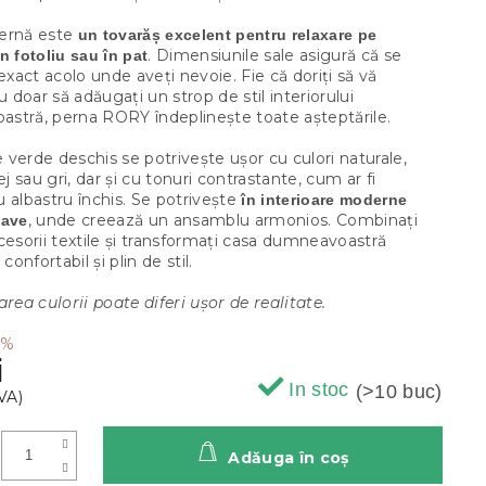
ernă este
un tovarăș excelent pentru relaxare pe
. Dimensiunile sale asigură că se
n fotoliu sau în pat
 exact acolo unde aveți nevoie. Fie că doriți să vă
au doar să adăugați un strop de stil interiorului
stră, perna RORY îndeplinește toate așteptările.
verde deschis se potrivește ușor cu culori naturale,
 sau gri, dar și cu tonuri contrastante, cum ar fi
 albastru închis. Se potrivește
în interioare moderne
, unde creează un ansamblu armonios. Combinați
nave
cesorii textile și transformați casa dumneavoastră
 confortabil și plin de stil.
area culorii poate diferi ușor de realitate.
 %
i
In stoc
(>10 buc)
Adăuga în coş