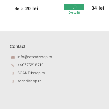
34 lei
20 lei
de la
Detalii
S
u
b
Contact
s
o
info
@
scandishop.ro
l
+40373818719
SCANDIshop.ro
scandishop.ro