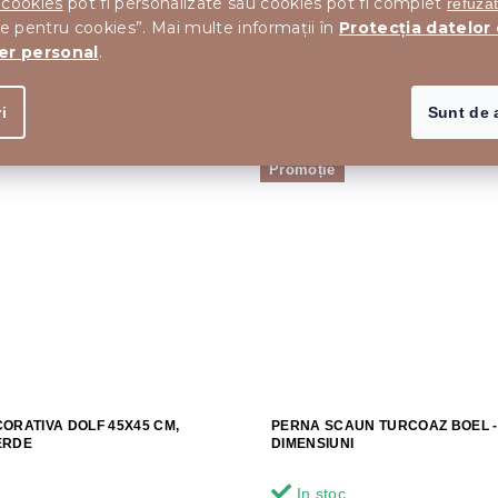
 cookies
pot fi personalizate sau cookies pot fi complet
refuza
le pentru cookies”. Mai multe informații în
Protecția datelor
er personal
.
i
Sunt de 
Promoție
ORATIVA DOLF 45X45 CM,
PERNA SCAUN TURCOAZ BOEL -
ERDE
DIMENSIUNI
In stoc