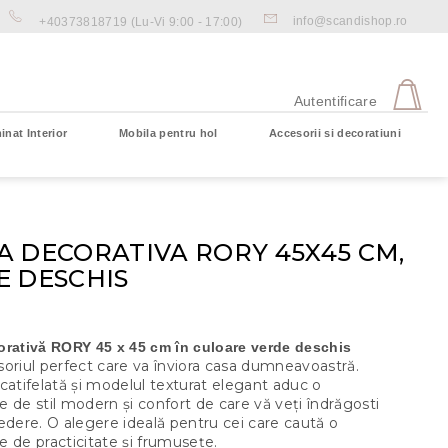
info@scandishop.ro
+40373818719
(Lu-Vi 9:00 - 17:00)
CO
DE
Autentificare
CU
inat Interior
Mobila pentru hol
Accesorii si decoratiuni
Coş gol
A DECORATIVA RORY 45X45 CM,
E DESCHIS
orativă RORY 45 x 45 cm în culoare verde deschis
oriul perfect care va înviora casa dumneavoastră.
catifelată și modelul texturat elegant aduc o
 de stil modern și confort de care vă veți îndrăgosti
edere. O alegere ideală pentru cei care caută o
 de practicitate și frumusețe.