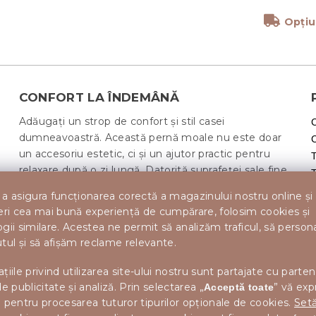
Opțiu
CONFORT LA ÎNDEMÂNĂ
Adăugați un strop de confort și stil casei
dumneavoastră. Această pernă moale nu este doar
un accesoriu estetic, ci și un ajutor practic pentru
T
relaxare după o zi lungă. Datorită suprafeței sale fine
T
și umpluturii de calitate, oferă un suport plăcut atât
a asigura funcționarea corectă a magazinului nostru online și
pentru stat, cât și pentru culcat. Este ideală pentru
eri cea mai bună experiență de cumpărare, folosim cookies și
canapea, fotoliu sau ca decorațiune pentru pat.
gii similare. Acestea ne permit să analizăm traficul, să perso
Întreținerea ușoară asigură că vă veți bucura de
tul și să afișăm reclame relevante.
frumusețea și confortul său pe termen lung.
țiile privind utilizarea site-ului nostru sunt partajate cu parten
de publicitate și analiză. Prin selectarea „
” vă exp
Acceptă toate
 pentru procesarea tuturor tipurilor opționale de cookies.
Setă