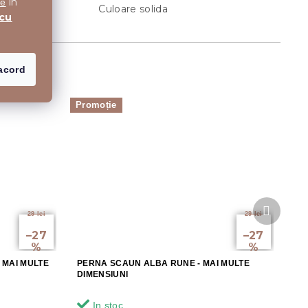
în
te
Culoare solida
Motiv
:
 cu
acord
Promoție
Produsu
următor
29 lei
29 lei
până
până
la
la
–27
–27
%
%
 MAI MULTE
PERNA SCAUN ALBA RUNE - MAI MULTE
DIMENSIUNI
In stoc