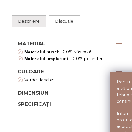
Descriere
Discuţie
MATERIAL
100% vâscoză
Materialul husei:
100% poliester
Materialul umpluturii:
CULOARE
Verde deschis
Pentru 
a vă of
DIMENSIUNI
tehnolo
conținu
SPECIFICAȚII
Informa
noștri 
acordul