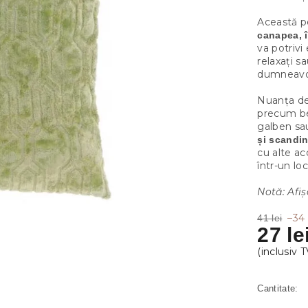
Această p
canapea, î
va potrivi
relaxați s
dumneavoa
Nuanța de 
precum bej
galben sau
și scandi
cu alte ac
într-un loc
Notă: Afiș
–34
41 lei
27 le