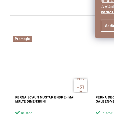
pentru
„Setări
caract
Setăr
Promoție
29 lei
până
la
–31
%
PERNA SCAUN MUSTAR ENDRE - MAI
PERNA DEC
MULTE DIMENSIUNI
GALBEN-V
In stoc
In stoc