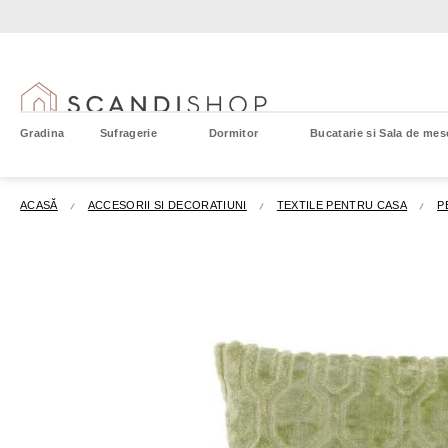
Treci
la
conținut
Gradina
Sufragerie
Dormitor
Bucatarie si Sala de mes
ACASĂ
ACCESORII SI DECORATIUNI
TEXTILE PENTRU CASA
P