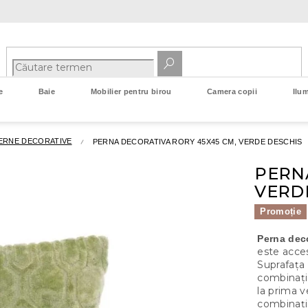
e
Baie
Mobilier pentru birou
Camera copii
Ilum
ERNE DECORATIVE
PERNA DECORATIVA RORY 45X45 CM, VERDE DESCHIS
PERN
VERD
Promoție
Perna dec
este acces
Suprafața 
combinație
la prima v
combinație