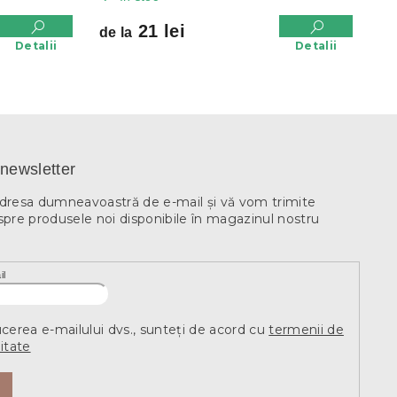
21 lei
de la
Detalii
Detalii
newsletter
adresa dumneavoastră de e-mail şi vă vom trimite
spre produsele noi disponibile în magazinul nostru
il
ucerea e-mailului dvs., sunteți de acord cu
termenii de
itate