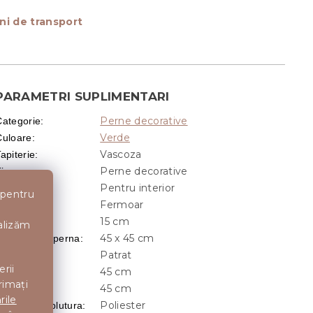
ni de transport
PARAMETRI SUPLIMENTARI
Perne decorative
Categorie
:
Verde
Culoare
:
Vascoza
apiterie
:
Perne decorative
ip
:
Pentru interior
Locație
:
 pentru
Fermoar
Inchidere
:
15 cm
Adancime
:
nalizăm
45 x 45 cm
Dimensiune perna
:
Patrat
Forma
:
erii
45 cm
Latime
:
rimați
45 cm
Lungime
:
rile
Poliester
Material umplutura
: