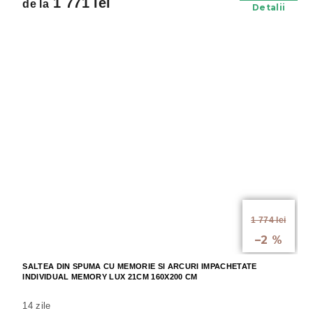
1 771 lei
de la
Detalii
de la
1 774 lei
până la
–2 %
SALTEA DIN SPUMA CU MEMORIE SI ARCURI IMPACHETATE
INDIVIDUAL MEMORY LUX 21CM 160X200 CM
14 zile