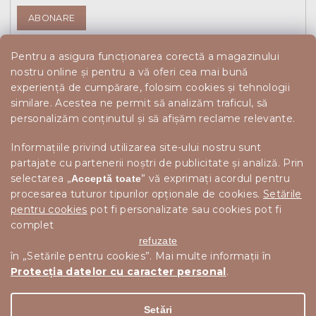
ABONARE
Pentru a asigura funcționarea corectă a magazinului
nostru online și pentru a vă oferi cea mai bună
experiență de cumpărare, folosim cookies și tehnologii
similare. Acestea ne permit să analizăm traficul, să
personalizăm conținutul și să afișăm reclame relevante.
Informațiile privind utilizarea site-ului nostru sunt
partajate cu partenerii noștri de publicitate și analiză. Prin
selectarea „
” vă exprimați acordul pentru
Acceptă toate
procesarea tuturor tipurilor opționale de cookies.
Setările
pentru cookies
pot fi personalizate sau cookies pot fi
complet
refuzate
în „Setările pentru cookies”. Mai multe informații în
Protecția datelor cu caracter personal
.
Drepturi de autor 2026
Scandishop.ro
. Toate drepturile
Editați setările cookie-urilor
rezervate.
Setări