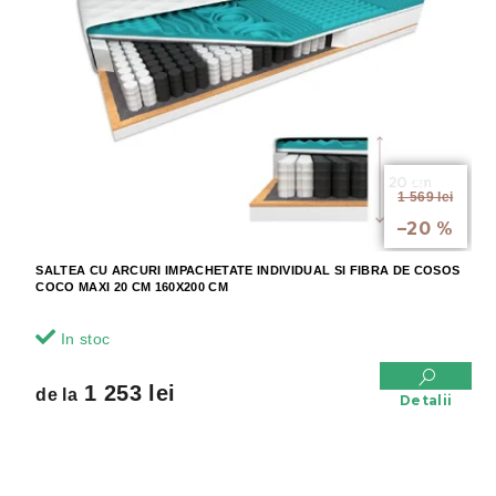
a
ă
p
p
r
r
o
o
d
d
u
u
s
s
u
e
de la
l
1 569 lei
până la
u
–20 %
i
SALTEA CU ARCURI IMPACHETATE INDIVIDUAL SI FIBRA DE COSOS
COCO MAXI 20 CM 160X200 CM
In stoc
1 253 lei
de la
Detalii