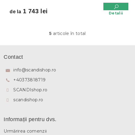
1 743 lei
de la
Detalii
articole în total
5
C
o
n
S
t
u
Contact
r
b
o
s
l
info
@
scandishop.ro
u
o
l
+40373818719
l
l
SCANDIshop.ro
i
s
scandishop.ro
t
ă
r
i
Informații pentru dvs.
l
o
Urmărirea comenzii
r