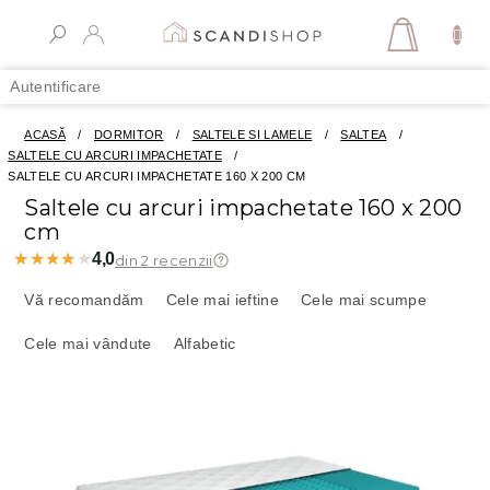
Treci
la
COŞ
conținut
DE
Autentificare
CUMPĂR
ACASĂ
/
DORMITOR
/
SALTELE SI LAMELE
/
SALTEA
/
SALTELE CU ARCURI IMPACHETATE
/
SALTELE CU ARCURI IMPACHETATE 160 X 200 CM
Saltele cu arcuri impachetate 160 x 200
cm
★★★★★
★★★★★
4,0
din 2 recenzii
S
e
Vă recomandăm
Cele mai ieftine
Cele mai scumpe
l
Cele mai vândute
Alfabetic
e
c
t
L
a
i
r
s
e
t