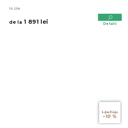
14 zile
1 891 lei
de la
Detalii
de la
1 247 lei
–10 %