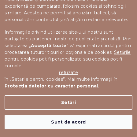
experiență de cumpărare, folosim cookies și tehnologii
similare. Acestea ne permit să analizăm traficul, să
personalizăm conținutul și să afișăm reclame relevante.
de la
Informațiile privind utilizarea site-ului nostru sunt
1 677 lei
până la
partajate cu partenerii noștri de publicitate și analiză. Prin
–18 %
selectarea „
Acceptă toate
” vă exprimați acordul pentru
procesarea tuturor tipurilor opționale de cookies.
Setările
SALTEA PUR CU ARCURI IMPACHETATE INDIVIDUAL MASS
pentru cookies
pot fi personalizate sau cookies pot fi
COMFORT 21CM 180X200 CM
complet
14 zile
refuzate
în „Setările pentru cookies”. Mai multe informații în
1 365 lei
de la
Protecția datelor cu caracter personal
.
Detalii
Setări
Sunt de acord