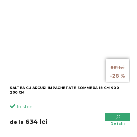
de la
881 lei
până la
–28 %
SALTEA CU ARCURI IMPACHETATE SOMMERA 18 CM 90 X
200 CM
In stoc
634 lei
de la
Detalii