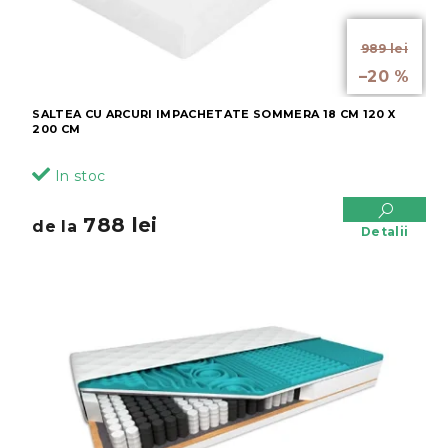
s
s
u
e
de la
l
989 lei
până la
u
–20 %
i
SALTEA CU ARCURI IMPACHETATE SOMMERA 18 CM 120 X
200 CM
In stoc
788 lei
de la
Detalii