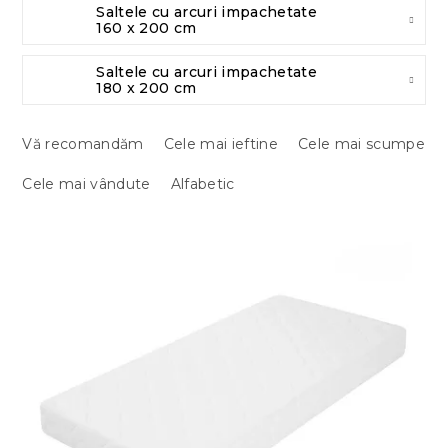
Saltele cu arcuri impachetate
160 x 200 cm
Saltele cu arcuri impachetate
180 x 200 cm
S
e
Vă recomandăm
Cele mai ieftine
Cele mai scumpe
l
Cele mai vândute
Alfabetic
e
c
t
L
a
i
r
s
e
t
a
ă
p
p
r
r
o
o
d
d
u
u