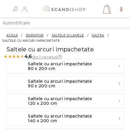
Treci
la
COŞ
conținut
DE
Autentificare
CUMPĂ
ACASĂ
/
DORMITOR
/
SALTELE SI LAMELE
/
SALTEA
/
SALTELE CU ARCURI IMPACHETATE
Saltele cu arcuri impachetate
★★★★★
★★★★★
4,6
din 7 recenzii
Saltele cu arcuri impachetate
80 x 200 cm
Saltele cu arcuri impachetate
90 x 200 cm
Saltele cu arcuri impachetate
120 x 200 cm
Saltele cu arcuri impachetate
140 x 200 cm