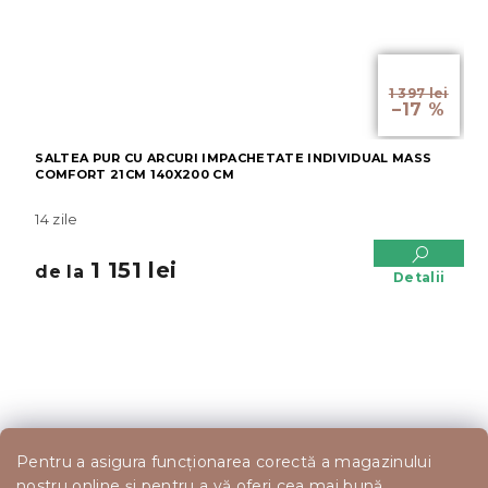
de la
1 397 lei
–17 %
SALTEA PUR CU ARCURI IMPACHETATE INDIVIDUAL MASS
COMFORT 21CM 140X200 CM
14 zile
1 151 lei
de la
Detalii
Pentru a asigura funcționarea corectă a magazinului
nostru online și pentru a vă oferi cea mai bună