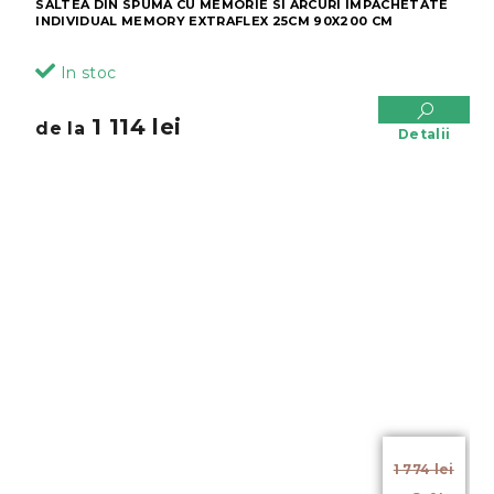
SALTEA DIN SPUMA CU MEMORIE SI ARCURI IMPACHETATE
INDIVIDUAL MEMORY EXTRAFLEX 25CM 90X200 CM
In stoc
1 114 lei
de la
Detalii
de la
1 774 lei
până la