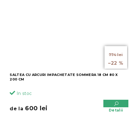
de la
774 lei
până la
–22 %
SALTEA CU ARCURI IMPACHETATE SOMMERA 18 CM 80 X
200 CM
In stoc
600 lei
de la
Detalii